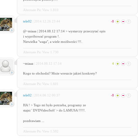
Alternate Pic View 1.810
tele02
| 2014.12.26 23:44
-8
@~miaaa | 2014.08.12 17:14 > wystarczy przeczytać opis
i wypróbować program !.
Niewielka "waga", a wiele możliwości !!!.
Alternate Pic View 1.730
~miaaa
| 2014.08.12 17:14
4
Kogo to obchodzi? Może wreszcie jakieś konkrety?
Alternate Pic View 1.601
tele02
| 2014.06.12 00:37
-8
HA ! > Tego mi było potrzeba, programy ze
stajni ' DVDVideoSoft' > do LAMUSA !!!!!.
pozdrawiam ...
Alternate Pic View 1.592