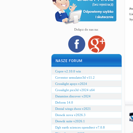
Pr
Li
Sy
Dołącz do nas na:
Copre v2.10.0 win
Coventor semulator3d v11.2
Crosslight apsys v2024
Crosslight pics3d v2024 x64
Datamine.discover v2024
Deform 14.0
Dental wings dwos v2021
Deswik nova v2026.3
Deswik suite v2026.1
Dgb earth sciences opendtect v7.0.8