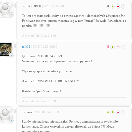
~dj_KLOPEK
| 2015.11.02 08:30
0
To jest programosek, który na pewno zadowoli domorosłych zdjęciorobów.
Ponieważ jest free, przeto możemy się w nim "nużać" do woli. Powodzenia i
pozdro !!!!!!!!!!!!!!!!
Alternate Pic View 2.110
tele02
| 2015.01.28 19:39
-8
@~miaaa | 2015.01.24 20:59
Samemu można sobie odpowiedzieć na to pytanie !.
Wystarczy sprawdzić oba i porównać.
A może LENISTWO OD URODZENIA ?!.
Każdemu "pasi" coś innego !.
Alternate Pic View 1.820
~miaaa
| 2015.01.24 20:59
4
I znów nic mądrego nie napisałeś. Po kiego zamieszczasz te swoje niby-
komentarze. Chcesz wszystkim zasygnalizować, że żyjesz ??? Może
potrzebujesz pomocy.....