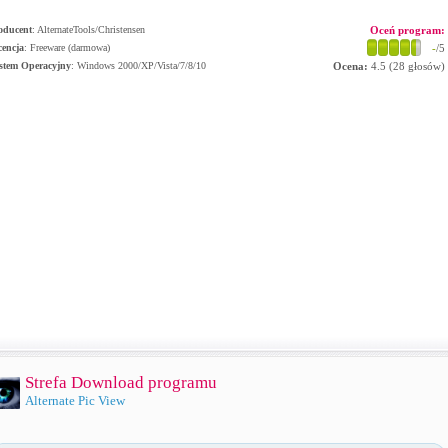
oducent
:
AlternateTools/Christensen
Oceń program:
cencja
: Freeware (darmowa)
-
/5
stem Operacyjny
:
Windows 2000/XP/Vista/7/8/10
Ocena:
4.5
(
28
głosów)
Strefa Download programu
Alternate Pic View