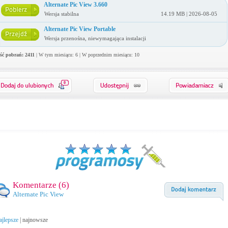
Alternate Pic View 3.660
Wersja stabilna
14.19 MB | 2026-08-05
Alternate Pic View Portable
Wersja przenośna, niewymagająca instalacji
ość pobrań: 2411
| W tym miesiącu: 6 | W poprzednim miesiącu: 10
0
Komentarze (
6
)
Alternate Pic View
ajlepsze
|
najnowsze