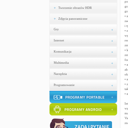
po
gr
Tworzenie obrazów HDR
gr
• 
Zdjęcia panoramiczne
za
i 
Gry
• 
wy
Internet
re
zm
• 
Komunikacja
zm
fo
Multimedia
• 
ak
Narzędzia
ok
• 
• 
Programowanie
ta
• 
In
wy
ma
Vi
zn