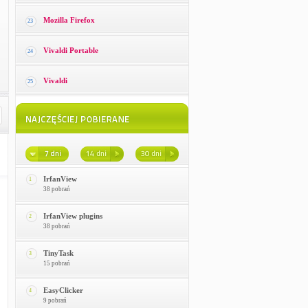
Mozilla Firefox
23
Vivaldi Portable
24
Vivaldi
25
IrfanView
1
38 pobrań
IrfanView plugins
2
38 pobrań
TinyTask
3
15 pobrań
EasyClicker
4
9 pobrań