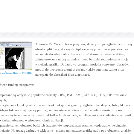
Alternate Pic View to lekki program, służący do przeglądania i prostej
obróbki plików graficznych. Aplikację wyposażono w podstawowe
narzędzia do edycji obrazów oraz dość skromny zestaw efektów,
zainteresowanie mogą wzbudzić nieco bardziej rozbudowane opcje
wklejania grafiki. Dodatkowo program posiada konwerter obrazów,
moduł do tworzenia zrzutów ekranu (także automatycznie) oraz
zobacz zrzuty ekranu
narzędzie do ekstrakcji ikon z aplikacji.
ówne funkcje programu:
wspierane są wszystkie popularne formaty - JPG, PNG, BMP, GIF, ICO, TGA, TIF oraz wiele
nych,
przeglądanie kolekcji obrazów – drzewko eksploracyjne z podglądem katalogów, lista plików z
żdego folderu znajduje się poniżej, można otwierać wiele obrazów jednocześnie, zostaną
wczas wyświetlone w osobnych zakładkach lub oknach, możliwe jest wyświetlanie całych serii
b kaskad obrazów w głównym oknie aplikacji,
łączenie całych obrazów bądź ich fragmentów poprzez zaznaczanie, kopiowanie, wycinanie i
lejanie. Na uwagę zasługuje wklejanie - można umieszczać grafikę nad i pod obrazem, a także