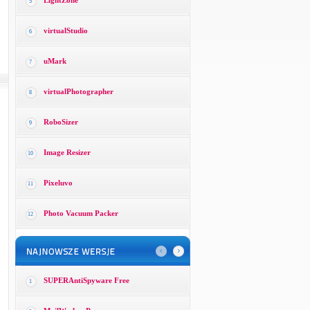
LightZone
5
virtualStudio
6
uMark
7
virtualPhotographer
8
RoboSizer
9
Image Resizer
10
Pixeluvo
11
Photo Vacuum Packer
12
SUPERAntiSpyware Free
1