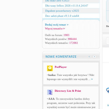
Dhi mike zero v2025
Dhi-wasy feflow 2026 v11.0.4.24147
Digsilent powerfactory v2025
Dnv safeti phast v9.1.0 win64
Dodaj swój temat
Il
Więcej tematów
Osób na forum:
1983
Wszystkich postów:
986444
Wszystkich tematów:
172061
PotPlayer
~kuśka:
Tnie wszystko jak brzytwa ! Nikt
lepszego nie wymyślił i nie wymyśli ...
Directory List & Print
~AAA:
To rzeczywiście bardzo dobry
program, szczerze wart polecenia. Przy tak
n
wysokiej ocenie być może niestosowne jest