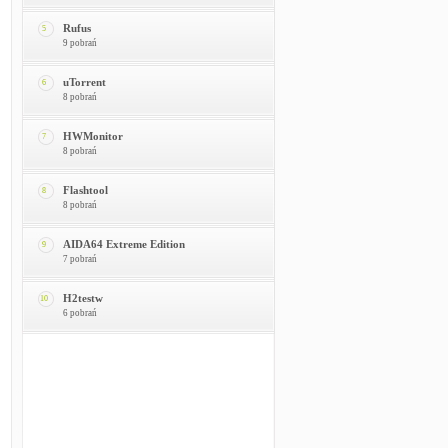
Rufus
5
9 pobrań
uTorrent
6
8 pobrań
HWMonitor
7
8 pobrań
Flashtool
8
8 pobrań
AIDA64 Extreme Edition
9
7 pobrań
H2testw
10
6 pobrań