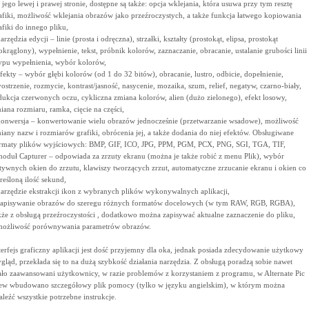
 jego lewej i prawej stronie, dostępne są także: opcja wklejania, która usuwa przy tym resztę
afiki, możliwość wklejania obrazów jako przeźroczystych, a także funkcja łatwego kopiowania
afiki do innego pliku,
narzędzia edycji – linie (prosta i odręczna), strzałki, kształty (prostokąt, elipsa, prostokąt
okrąglony), wypełnienie, tekst, próbnik kolorów, zaznaczanie, obracanie, ustalanie grubości linii
typu wypełnienia, wybór kolorów,
efekty – wybór głębi kolorów (od 1 do 32 bitów), obracanie, lustro, odbicie, dopełnienie,
ostrzenie, rozmycie, kontrast/jasność, nasycenie, mozaika, szum, relief, negatyw, czarno-biały,
dukcja czerwonych oczu, cykliczna zmiana kolorów, alien (dużo zielonego), efekt losowy,
iana rozmiaru, ramka, cięcie na części,
konwersja – konwertowanie wielu obrazów jednocześnie (przetwarzanie wsadowe), możliwość
iany nazw i rozmiarów grafiki, obrócenia jej, a także dodania do niej efektów. Obsługiwane
rmaty plików wyjściowych: BMP, GIF, ICO, JPG, PPM, PGM, PCX, PNG, SGI, TGA, TIF,
moduł Capturer – odpowiada za zrzuty ekranu (można je także robić z menu Plik), wybór
tywnych okien do zrzutu, klawiszy tworzących zrzut, automatyczne zrzucanie ekranu i okien co
reśloną ilość sekund,
narzędzie ekstrakcji ikon z wybranych plików wykonywalnych aplikacji,
zapisywanie obrazów do szeregu różnych formatów docelowych (w tym RAW, RGB, RGBA),
kże z obsługą przeźroczystości , dodatkowo można zapisywać aktualne zaznaczenie do pliku,
możliwość porównywania parametrów obrazów.
terfejs graficzny aplikacji jest dość przyjemny dla oka, jednak posiada zdecydowanie użytkowy
gląd, przekłada się to na dużą szybkość działania narzędzia. Z obsługą poradzą sobie nawet
ło zaawansowani użytkownicy, w razie problemów z korzystaniem z programu, w Alternate Pic
ew wbudowano szczegółowy plik pomocy (tylko w języku angielskim), w którym można
aleźć wszystkie potrzebne instrukcje.