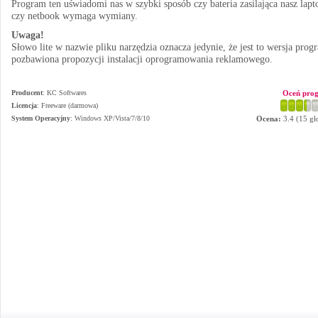
Program ten uświadomi nas w szybki sposób czy bateria zasilająca nasz lapt
czy netbook wymaga wymiany.
Uwaga!
Słowo lite w nazwie pliku narzędzia oznacza jedynie, że jest to wersja prog
pozbawiona propozycji instalacji oprogramowania reklamowego.
Producent
:
KC Softwares
Oceń pro
Licencja
: Freeware (darmowa)
System Operacyjny
:
Windows XP/Vista/7/8/10
Ocena:
3.4
(
15
gł