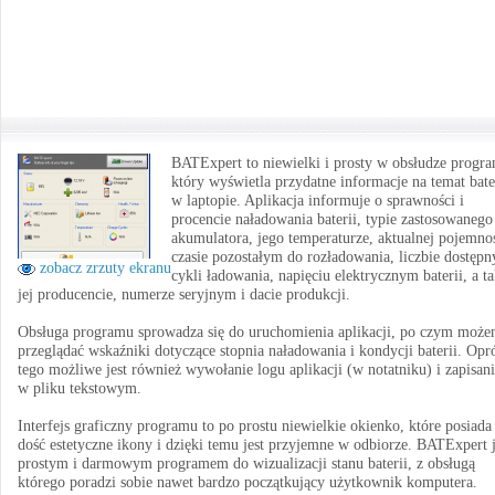
BATExpert to niewielki i prosty w obsłudze progr
który wyświetla przydatne informacje na temat bate
w laptopie. Aplikacja informuje o sprawności i
procencie naładowania baterii, typie zastosowanego
akumulatora, jego temperaturze, aktualnej pojemnoś
czasie pozostałym do rozładowania, liczbie dostępn
zobacz zrzuty ekranu
cykli ładowania, napięciu elektrycznym baterii, a t
jej producencie, numerze seryjnym i dacie produkcji.
Obsługa programu sprowadza się do uruchomienia aplikacji, po czym moż
przeglądać wskaźniki dotyczące stopnia naładowania i kondycji baterii. Opr
tego możliwe jest również wywołanie logu aplikacji (w notatniku) i zapisan
w pliku tekstowym.
Interfejs graficzny programu to po prostu niewielkie okienko, które posiada
dość estetyczne ikony i dzięki temu jest przyjemne w odbiorze. BATExpert j
prostym i darmowym programem do wizualizacji stanu baterii, z obsługą
którego poradzi sobie nawet bardzo początkujący użytkownik komputera.