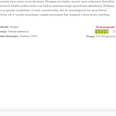
tawienia (tym razem raczej skromne). Dostępna jest między innymi opcja wyłączenia domyślnie
tywnych tekstów podpowiedzi oraz funkcji automatycznego sprawdzania aktualizacji. Dodajmy,
 w programie znajdziemy również wyszukiwarkę, aby do interesujących nas opcji dotrzeć
ybciej, niż w wyniku mozolnego czasami przewijania listy kategorii z lewej strony interfejsu.
oducent
:
Winaero
Oceń program:
cencja
: Freeware (darmowa)
-
/5
stem Operacyjny
:
Windows 7/8/10
Ocena:
4.4
(
16
głosów)