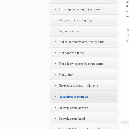
us
ak
Info o sprzęcie i oprogramowaniu
że
sz
Kompresja i dekompresja
Pr
Kopia zapasowa
Li
Sy
Makro automatyzacja i sterowanie
Menedżery plików
Menedżery procesów i autostartu
Menu Start
Narzędzia dyskowe i plikowe
Narzędzia systemowe
Odzyskiwanie danych
Odzyskiwanie haseł