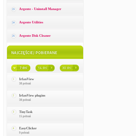
Argente - Uninstall Manager
23
Argente Utilities
24
Argente Disk Cleaner
25
IrfanView
1
38 pobrań
IrfanView plugins
2
38 pobrań
TinyTask
3
15 pobrań
EasyClicker
4
9 pobrań