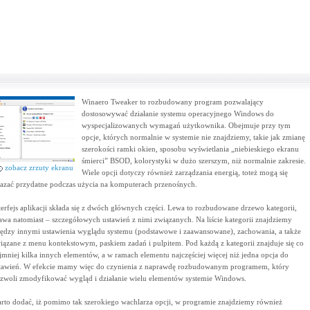
Winaero Tweaker to rozbudowany program pozwalający
dostosowywać działanie systemu operacyjnego Windows do
wyspecjalizowanych wymagań użytkownika. Obejmuje przy tym
opcje, których normalnie w systemie nie znajdziemy, takie jak zmianę
szerokości ramki okien, sposobu wyświetlania „niebieskiego ekranu
śmierci” BSOD, kolorystyki w dużo szerszym, niż normalnie zakresie.
zobacz zrzuty ekranu
Wiele opcji dotyczy również zarządzania energią, toteż mogą się
azać przydatne podczas użycia na komputerach przenośnych.
terfejs aplikacji składa się z dwóch głównych części. Lewa to rozbudowane drzewo kategorii,
awa natomiast – szczegółowych ustawień z nimi związanych. Na liście kategorii znajdziemy
ędzy innymi ustawienia wyglądu systemu (podstawowe i zaawansowane), zachowania, a także
iązane z menu kontekstowym, paskiem zadań i pulpitem. Pod każdą z kategorii znajduje się co
jmniej kilka innych elementów, a w ramach elementu najczęściej więcej niż jedna opcja do
tawień. W efekcie mamy więc do czynienia z naprawdę rozbudowanym programem, który
zwoli zmodyfikować wygląd i działanie wielu elementów systemie Windows.
rto dodać, iż pomimo tak szerokiego wachlarza opcji, w programie znajdziemy również