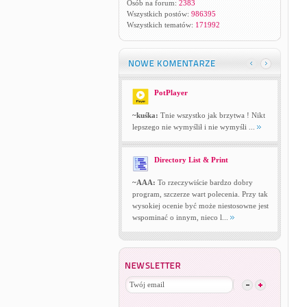
Osób na forum:
2383
Wszystkich postów:
986395
Wszystkich tematów:
171992
PotPlayer
~kuśka:
Tnie wszystko jak brzytwa ! Nikt
lepszego nie wymyślił i nie wymyśli ...
Directory List & Print
~AAA:
To rzeczywiście bardzo dobry
program, szczerze wart polecenia. Przy tak
wysokiej ocenie być może niestosowne jest
wspominać o innym, nieco l...