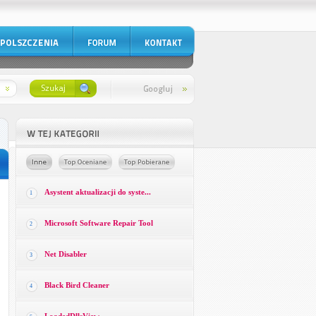
Asystent aktualizacji do syste...
1
Microsoft Software Repair Tool
2
Net Disabler
3
Black Bird Cleaner
4