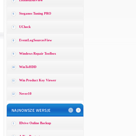
LoadedDllsView
5
Steganos Tuning PRO
6
UCheck
7
EventLogSourcesView
8
Windows Repair Toolbox
9
WinToHDD
10
Win Product Key Viewer
11
Never10
12
IDrive Online Backup
1