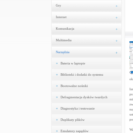
Gry
Internet
Komunikacja
Multimedia
Narzędzia
Bateria w laptopie
Biblioteki i dodatki do systemu
ok
Bootowalne nośniki
In
pr
Defragmentacja dysków twardych
mi
zw
Diagnostyka i testowanie
na
us
po
Duplikaty plików
Wa
Emulatory napędów