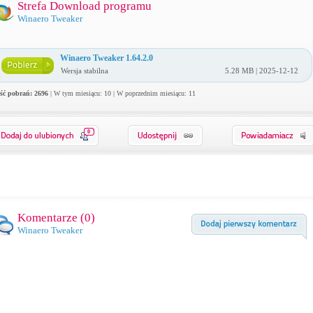
Strefa Download programu
Winaero Tweaker
Winaero Tweaker 1.64.2.0
Wersja stabilna
5.28 MB | 2025-12-12
ość pobrań: 2696
| W tym miesiącu: 10 | W poprzednim miesiącu: 11
0
Komentarze (
0
)
Winaero Tweaker