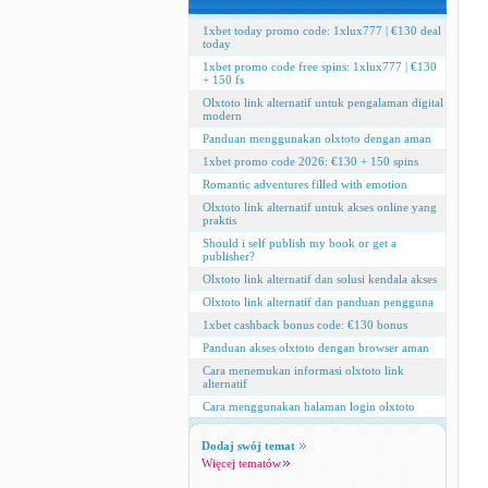
1xbet today promo code: 1xlux777 | €130 deal
today
1xbet promo code free spins: 1xlux777 | €130
+ 150 fs
Olxtoto link alternatif untuk pengalaman digital
modern
Panduan menggunakan olxtoto dengan aman
1xbet promo code 2026: €130 + 150 spins
Romantic adventures filled with emotion
Olxtoto link alternatif untuk akses online yang
praktis
Should i self publish my book or get a
publisher?
Olxtoto link alternatif dan solusi kendala akses
Olxtoto link alternatif dan panduan pengguna
1xbet cashback bonus code: €130 bonus
Panduan akses olxtoto dengan browser aman
Cara menemukan informasi olxtoto link
alternatif
Cara menggunakan halaman login olxtoto
Dodaj swój temat
Więcej tematów