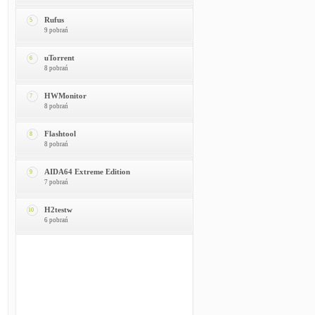
Rufus
5
9 pobrań
uTorrent
6
8 pobrań
HWMonitor
7
8 pobrań
Flashtool
8
8 pobrań
AIDA64 Extreme Edition
9
7 pobrań
H2testw
10
6 pobrań