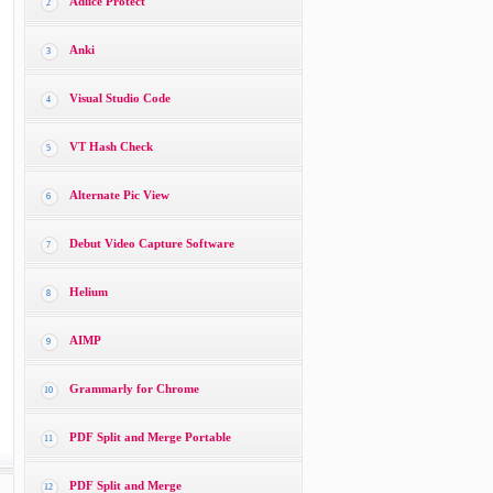
Adlice Protect
2
Anki
3
Visual Studio Code
4
VT Hash Check
5
Alternate Pic View
6
Debut Video Capture Software
7
Helium
8
AIMP
9
Grammarly for Chrome
10
PDF Split and Merge Portable
11
PDF Split and Merge
12