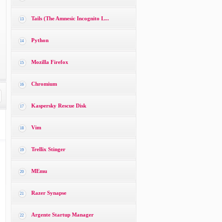
Tails (The Amnesic Incognito L...
13
Python
14
Mozilla Firefox
15
Chromium
16
Kaspersky Rescue Disk
17
Vim
18
Trellix Stinger
19
MEmu
20
Razer Synapse
21
Argente Startup Manager
22