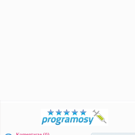
Komentarze (
0
)