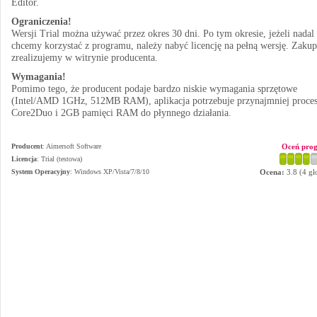
Editor.
Ograniczenia!
Wersji Trial można używać przez okres 30 dni. Po tym okresie, jeżeli nadal
chcemy korzystać z programu, należy nabyć licencję na pełną wersję. Zakup
zrealizujemy w witrynie producenta.
Wymagania!
Pomimo tego, że producent podaje bardzo niskie wymagania sprzętowe
(Intel/AMD 1GHz, 512MB RAM), aplikacja potrzebuje przynajmniej proce
Core2Duo i 2GB pamięci RAM do płynnego działania.
Producent
:
Aimersoft Software
Oceń pro
Licencja
: Trial (testowa)
System Operacyjny
:
Windows XP/Vista/7/8/10
Ocena:
3.8
(
4
gł