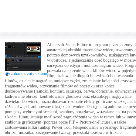
Aimersoft Video Editor to program przeznaczony d
amatorskiej obróbki materiałów wideo, stworzony 
potrzeb domowych użytkowników, szukających łat
w obsłudze, a jednocześnie dość bogatego w możli
narzędzia do edycji i montażu nagrań wideo. Prog
pozwala na łączenie wielu klipów wideo w pojedyn
zobacz zrzuty ekranu
film, skalowanie długości i szybkości odtwarzania
filmów, dzielenie nagrań na mniejsze części, zmienianie kolejności czasowej
fragmentów wideo, przycinanie filmów od początku oraz końca,
dostosowywanie (jasność, kontrast, saturacja, barwa, obracanie, odwracanie)
kadrowanie obrazu, kontrolowanie głośności oraz ekstrakcję i nagrywanie
dźwięku. Do wideo można dodawać rozmaite efekty graficzne, ścieżkę audio
różne dźwięki, animowany tekst, znaki wodne. Dostępne są animowane prze
pomiędzy wybranymi scenami, szablony obrazkowe, wstawiane np. na pocz
i końcu filmu, istnieje możliwość zagnieżdżenia wideo w ramce lub w inny
szablonie graficznym (poprzez opcję PIP – Picture-in-Picture), a także
zastosowania kilku funkcji Power Tool (eksponowanie wybranego fragment
obrazu, mozaika, zastępowanie twarzy, przeskoki czasowe w trakcie