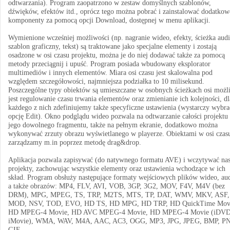
odtwarzania). Program zaopatrzono w zestaw domyślnych szablonów,
dźwięków, efektów itd., oprócz tego można pobrać i zainstalować dodatkow
komponenty za pomocą opcji Download, dostępnej w menu aplikacji.
Wymienione wcześniej możliwości (np. nagranie wideo, efekty, ścieżka audi
szablon graficzny, tekst) są traktowane jako specjalne elementy i zostają
osadzone w osi czasu projektu, można je do niej dodawać także za pomocą
metody przeciągnij i upuść. Program posiada wbudowany eksplorator
multimediów i innych elementów. Miara osi czasu jest skalowalna pod
względem szczegółowości, najmniejsza podziałka to 10 milisekund.
Poszczególne typy obiektów są umieszczane w osobnych ścieżkach osi możl
jest regulowanie czasu trwania elementów oraz zmienianie ich kolejności, dl
każdego z nich zdefiniujemy także specyficzne ustawienia (wystarczy wybra
opcję Edit). Okno podglądu wideo pozwala na odtwarzanie całości projektu
jego dowolnego fragmentu, także na pełnym ekranie, dodatkowo można
wykonywać zrzuty obrazu wyświetlanego w playerze. Obiektami w osi czas
zarządzamy m.in poprzez metodę drag&drop.
Aplikacja pozwala zapisywać (do natywnego formatu AVE) i wczytywać na
projekty, zachowując wszystkie elementy oraz ustawienia wchodzące w ich
skład. Program obsłuży następujące formaty wejściowych plików wideo, aud
a także obrazów: MP4, FLV, AVI, VOB, 3GP, 3G2, MOV, F4V, M4V (bez
DRM), MPG, MPEG, TS, TRP, M2TS, MTS, TP, DAT, WMV, MKV, ASF,
MOD, NSV, TOD, EVO, HD TS, HD MPG, HD TRP, HD QuickTime Mov
HD MPEG-4 Movie, HD AVC MPEG-4 Movie, HD MPEG-4 Movie (iDVD
iMovie), WMA, WAV, M4A, AAC, AC3, OGG, MP3, JPG, JPEG, BMP, P
GIF.