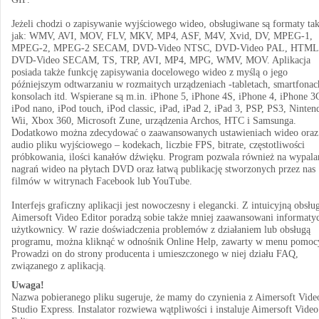
Jeżeli chodzi o zapisywanie wyjściowego wideo, obsługiwane są formaty tak
jak: WMV, AVI, MOV, FLV, MKV, MP4, ASF, M4V, Xvid, DV, MPEG-1,
MPEG-2, MPEG-2 SECAM, DVD-Video NTSC, DVD-Video PAL, HTML
DVD-Video SECAM, TS, TRP, AVI, MP4, MPG, WMV, MOV. Aplikacja
posiada także funkcję zapisywania docelowego wideo z myślą o jego
późniejszym odtwarzaniu w rozmaitych urządzeniach -tabletach, smartfonac
konsolach itd. Wspierane są m.in. iPhone 5, iPhone 4S, iPhone 4, iPhone 3
iPod nano, iPod touch, iPod classic, iPad, iPad 2, iPad 3, PSP, PS3, Ninten
Wii, Xbox 360, Microsoft Zune, urządzenia Archos, HTC i Samsunga.
Dodatkowo można zdecydować o zaawansowanych ustawieniach wideo oraz
audio pliku wyjściowego – kodekach, liczbie FPS, bitrate, częstotliwości
próbkowania, ilości kanałów dźwięku. Program pozwala również na wypala
nagrań wideo na płytach DVD oraz łatwą publikację stworzonych przez nas
filmów w witrynach Facebook lub YouTube.
Interfejs graficzny aplikacji jest nowoczesny i elegancki. Z intuicyjną obsłu
Aimersoft Video Editor poradzą sobie także mniej zaawansowani informaty
użytkownicy. W razie doświadczenia problemów z działaniem lub obsługą
programu, można kliknąć w odnośnik Online Help, zawarty w menu pomoc
Prowadzi on do strony producenta i umieszczonego w niej działu FAQ,
związanego z aplikacją.
Uwaga!
Nazwa pobieranego pliku sugeruje, że mamy do czynienia z Aimersoft Vide
Studio Express. Instalator rozwiewa wątpliwości i instaluje Aimersoft Video