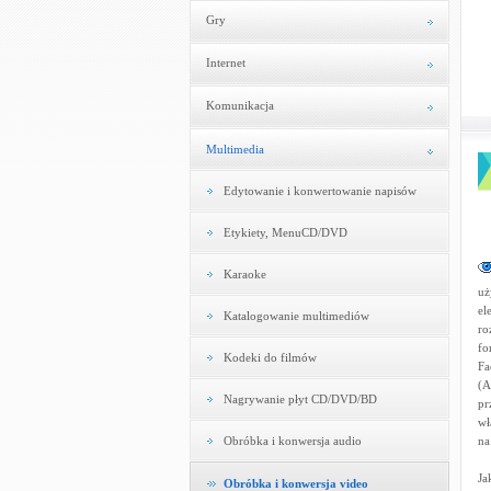
Gry
Internet
Komunikacja
Multimedia
Edytowanie i konwertowanie napisów
Etykiety, MenuCD/DVD
Karaoke
uż
el
Katalogowanie multimediów
ro
fo
Kodeki do filmów
Fa
(A
Nagrywanie płyt CD/DVD/BD
pr
wł
Obróbka i konwersja audio
na
Ja
Obróbka i konwersja video