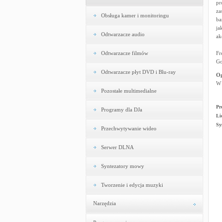
pr
za
Obsługa kamer i monitoringu
ba
ja
Odtwarzacze audio
ak
Odtwarzacze filmów
Fr
Go
Odtwarzacze płyt DVD i Blu-ray
Og
W 
Pozostałe multimedialne
Pr
Programy dla DJa
Li
Sy
Przechwytywanie wideo
Serwer DLNA
Syntezatory mowy
Tworzenie i edycja muzyki
Narzędzia