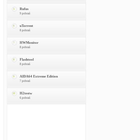
Rufus
5
9 pobrań
uTorrent
6
8 pobrań
HWMonitor
7
8 pobrań
Flashtool
8
8 pobrań
AIDA64 Extreme Edition
9
7 pobrań
H2testw
10
6 pobrań