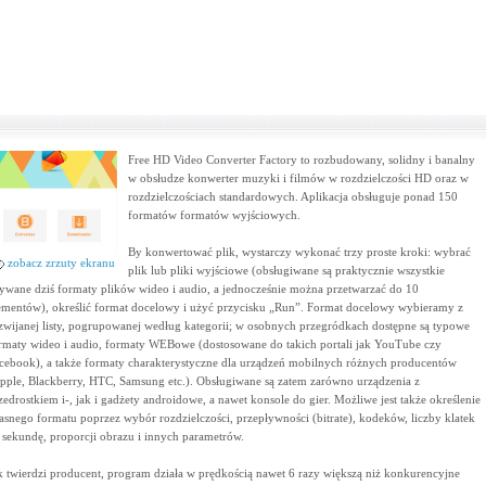
Free HD Video Converter Factory to rozbudowany, solidny i banalny
w obsłudze konwerter muzyki i filmów w rozdzielczości HD oraz w
rozdzielczościach standardowych. Aplikacja obsługuje ponad 150
formatów formatów wyjściowych.
By konwertować plik, wystarczy wykonać trzy proste kroki: wybrać
zobacz zrzuty ekranu
plik lub pliki wyjściowe (obsługiwane są praktycznie wszystkie
ywane dziś formaty plików wideo i audio, a jednocześnie można przetwarzać do 10
ementów), określić format docelowy i użyć przycisku „Run”. Format docelowy wybieramy z
zwijanej listy, pogrupowanej według kategorii; w osobnych przegródkach dostępne są typowe
rmaty wideo i audio, formaty WEBowe (dostosowane do takich portali jak YouTube czy
cebook), a także formaty charakterystyczne dla urządzeń mobilnych różnych producentów
pple, Blackberry, HTC, Samsung etc.). Obsługiwane są zatem zarówno urządzenia z
zedrostkiem i-, jak i gadżety androidowe, a nawet konsole do gier. Możliwe jest także określenie
asnego formatu poprzez wybór rozdzielczości, przepływności (bitrate), kodeków, liczby klatek
 sekundę, proporcji obrazu i innych parametrów.
k twierdzi producent, program działa w prędkością nawet 6 razy większą niż konkurencyjne