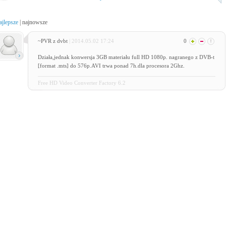
ajlepsze
|
najnowsze
~PVR z dvbt
| 2014.05.02 17:24
0
Działa,jednak konwersja 3GB materiału full HD 1080p. nagranego z DVB-t
[format .mts] do 576p.AVI trwa ponad 7h.dla procesora 2Ghz.
Free HD Video Converter Factory 6.2