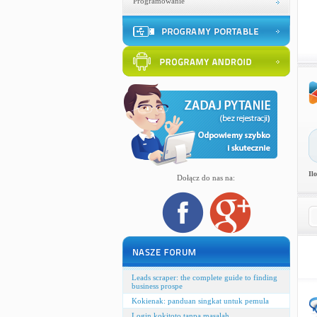
Programowanie
Il
Dołącz do nas na:
Leads scraper: the complete guide to finding
business prospe
Kokienak: panduan singkat untuk pemula
Login kokitoto tanpa masalah