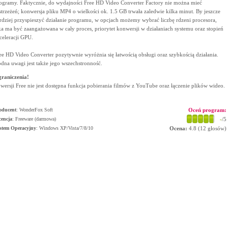
ogramy. Faktycznie, do wydajności Free HD Video Converter Factory nie można mieć
strzeżeń; konwersja pliku MP4 o wielkości ok. 1.5 GB trwała zaledwie kilka minut. By jeszcze
rdziej przyspieszyć działanie programu, w opcjach możemy wybrać liczbę rdzeni procesora,
ka ma być zaangażowana w cały proces, priorytet konwersji w działaniach systemu oraz stopień
celeracji GPU.
ee HD Video Converter pozytywnie wyróżnia się łatwością obsługi oraz szybkością działania.
dna uwagi jest także jego wszechstronność.
raniczenia!
wersji Free nie jest dostępna funkcja pobierania filmów z YouTube oraz łączenie plików wideo.
oducent
:
WonderFox Soft
Oceń program:
cencja
: Freeware (darmowa)
-
/5
stem Operacyjny
:
Windows XP/Vista/7/8/10
Ocena:
4.8
(
12
głosów)