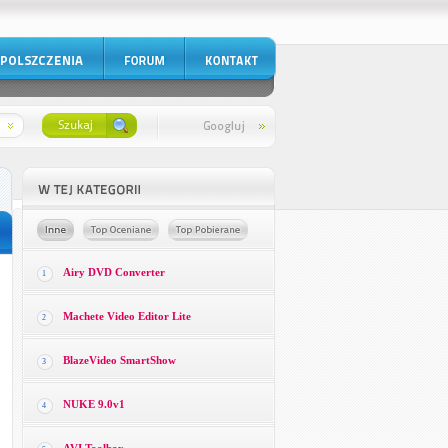
Airy DVD Converter
1
Machete Video Editor Lite
2
BlazeVideo SmartShow
3
NUKE 9.0v1
4