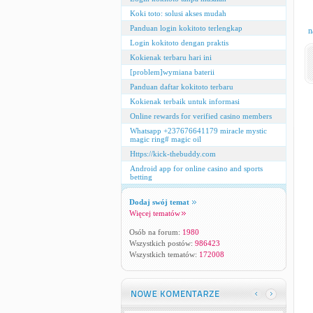
Koki toto: solusi akses mudah
Panduan login kokitoto terlengkap
n
Login kokitoto dengan praktis
Kokienak terbaru hari ini
[problem]wymiana baterii
Panduan daftar kokitoto terbaru
Kokienak terbaik untuk informasi
Online rewards for verified casino members
Whatsapp +237676641179 miracle mystic
magic ring# magic oil
Https://kick-thebuddy.com
Android app for online casino and sports
betting
Dodaj swój temat
Więcej tematów
Osób na forum:
1980
Wszystkich postów:
986423
Wszystkich tematów:
172008