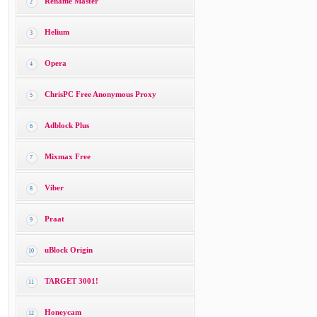
Rename Master
2
Helium
3
Opera
4
ChrisPC Free Anonymous Proxy
5
Adblock Plus
6
Mixmax Free
7
Viber
8
Praat
9
uBlock Origin
10
TARGET 3001!
11
Honeycam
12