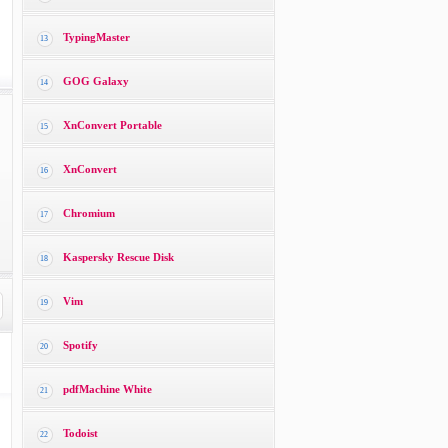
TypingMaster
13
GOG Galaxy
14
XnConvert Portable
15
XnConvert
16
Chromium
17
Kaspersky Rescue Disk
18
Vim
19
Spotify
20
pdfMachine White
21
Todoist
22