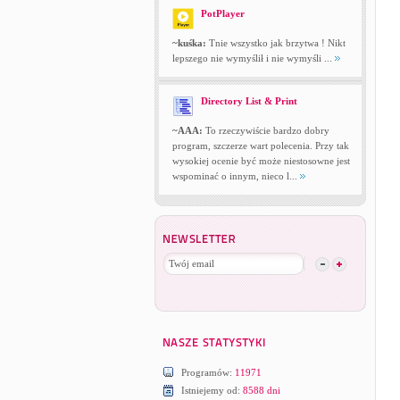
PotPlayer
~kuśka:
Tnie wszystko jak brzytwa ! Nikt
lepszego nie wymyślił i nie wymyśli ...
Directory List & Print
~AAA:
To rzeczywiście bardzo dobry
program, szczerze wart polecenia. Przy tak
wysokiej ocenie być może niestosowne jest
wspominać o innym, nieco l...
Programów:
11971
Istniejemy od:
8588 dni