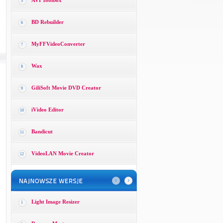
AVI Toolbox
5
BD Rebuilder
6
MyFFVideoConverter
7
Wax
8
GiliSoft Movie DVD Creator
9
iVideo Editor
10
Bandicut
11
VideoLAN Movie Creator
12
Light Image Resizer
1