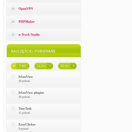
OpenVPN
23
PHPMaker
24
n-Track Studio
25
IrfanView
1
38 pobrań
IrfanView plugins
2
38 pobrań
TinyTask
3
15 pobrań
EasyClicker
4
9 pobrań