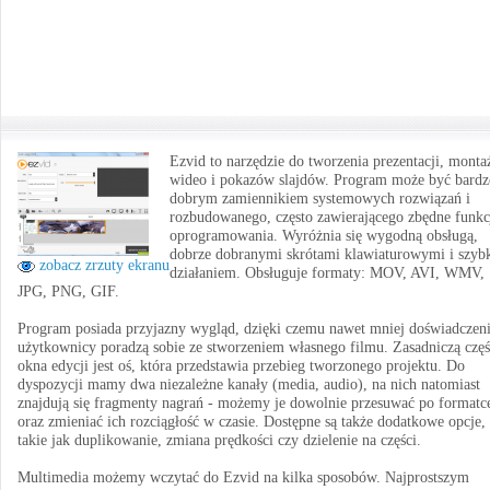
Ezvid to narzędzie do tworzenia prezentacji, monta
wideo i pokazów slajdów. Program może być bardz
dobrym zamiennikiem systemowych rozwiązań i
rozbudowanego, często zawierającego zbędne funkc
oprogramowania. Wyróżnia się wygodną obsługą,
dobrze dobranymi skrótami klawiaturowymi i szyb
zobacz zrzuty ekranu
działaniem. Obsługuje formaty: MOV, AVI, WMV,
JPG, PNG, GIF.
Program posiada przyjazny wygląd, dzięki czemu nawet mniej doświadczen
użytkownicy poradzą sobie ze stworzeniem własnego filmu. Zasadniczą częś
okna edycji jest oś, która przedstawia przebieg tworzonego projektu. Do
dyspozycji mamy dwa niezależne kanały (media, audio), na nich natomiast
znajdują się fragmenty nagrań - możemy je dowolnie przesuwać po formatc
oraz zmieniać ich rozciągłość w czasie. Dostępne są także dodatkowe opcje,
takie jak duplikowanie, zmiana prędkości czy dzielenie na części.
Multimedia możemy wczytać do Ezvid na kilka sposobów. Najprostszym