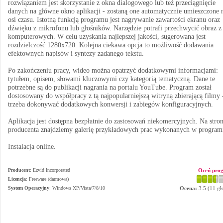
rozwiązaniem jest skorzystanie z okna dialogowego lub też przeciągnięcie
danych na główne okno aplikacji - zostaną one automatycznie umieszczone 
osi czasu. Istotną funkcją programu jest nagrywanie zawartości ekranu oraz
dźwięku z mikrofonu lub głośników. Narzędzie potrafi przechwycić obraz z 
komputerowych. W celu uzyskania najlepszej jakości, sugerowana jest
rozdzielczość 1280x720. Kolejna ciekawa opcja to możliwość dodawania
efektownych napisów i syntezy zadanego tekstu.
Po zakończeniu pracy, wideo można opatrzyć dodatkowymi informacjami:
tytułem, opisem, słowami kluczowymi czy kategorią tematyczną. Dane te
potrzebne są do publikacji nagrania na portalu YouTube. Program został
dostosowany do współpracy z tą najpopularniejszą witryną zbierającą filmy 
trzeba dokonywać dodatkowych konwersji i zabiegów konfiguracyjnych.
Aplikacja jest dostępna bezpłatnie do zastosowań niekomercyjnych. Na stron
producenta znajdziemy galerię przykładowych prac wykonanych w program
Instalacja online.
Producent
:
Ezvid Incorporated
Oceń pro
Licencja
: Freeware (darmowa)
System Operacyjny
:
Windows XP/Vista/7/8/10
Ocena:
3.5
(
11
gł