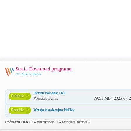
Strefa Download programu
PicPick Portable
PicPick Portable 7.6.0
Wersja stabilna
79.51 MB | 2026-07-
Wersja instalacyjna PicPick
Ilość pobrań: 963410
| W tym miesiącu: 0 | W poprzednim miesiącu: 6