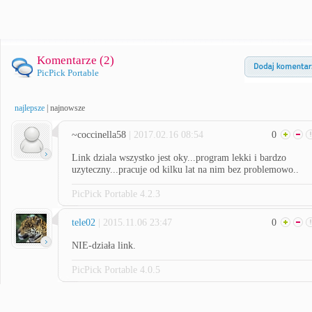
Komentarze (
2
)
PicPick Portable
najlepsze
|
najnowsze
~coccinella58
| 2017.02.16 08:54
0
Link dziala wszystko jest oky...program lekki i bardzo
uzyteczny...pracuje od kilku lat na nim bez problemowo..
PicPick Portable 4.2.3
tele02
| 2015.11.06 23:47
0
NIE-działa link.
PicPick Portable 4.0.5