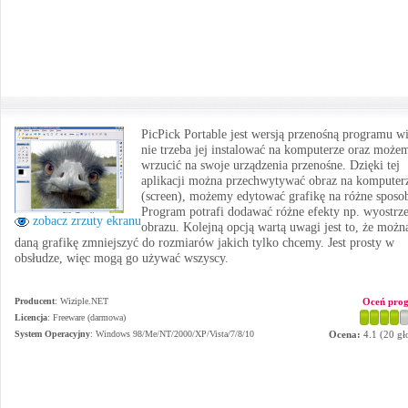
PicPick Portable jest wersją przenośną programu w
nie trzeba jej instalować na komputerze oraz może
wrzucić na swoje urządzenia przenośne. Dzięki tej
aplikacji można przechwytywać obraz na komputer
(screen), możemy edytować grafikę na różne sposo
Program potrafi dodawać różne efekty np. wyostrz
zobacz zrzuty ekranu
obrazu. Kolejną opcją wartą uwagi jest to, że możn
daną grafikę zmniejszyć do rozmiarów jakich tylko chcemy. Jest prosty w
obsłudze, więc mogą go używać wszyscy.
Producent
:
Wiziple.NET
Oceń pro
Licencja
: Freeware (darmowa)
System Operacyjny
:
Windows 98/Me/NT/2000/XP/Vista/7/8/10
Ocena:
4.1
(
20
gł