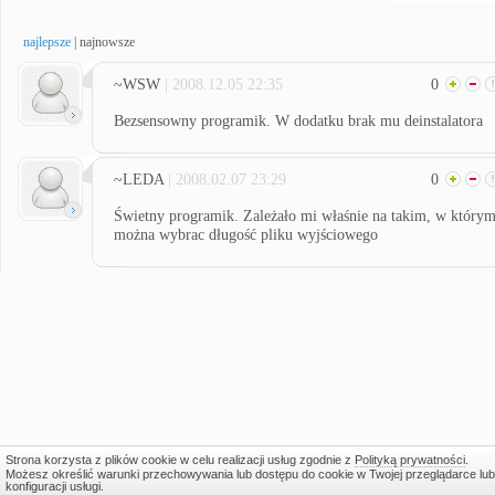
najlepsze
|
najnowsze
~WSW
| 2008.12.05 22:35
0
Bezsensowny programik. W dodatku brak mu deinstalatora
~LEDA
| 2008.02.07 23:29
0
Świetny programik. Zależało mi właśnie na takim, w który
można wybrac długość pliku wyjściowego
Strona korzysta z plików cookie w celu realizacji usług zgodnie z
Polityką prywatności
.
Możesz określić warunki przechowywania lub dostępu do cookie w Twojej przeglądarce lub
konfiguracji usługi.