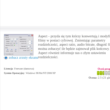
Aspect - przyda się tym którzy konwertują i modyf
filmy w postaci cyfrowej. Zmieniając parametry
rozdzielczości, aspect ratio, audio bitrate, długość 
można zobaczyć ile będzie zajmował plik końcowy.
Aspect również informuje nas o złym ustawieniu
rozdzielczości.
zobacz zrzuty ekranu
Licencja
: Freeware (darmowa)
Oceń pro
System Operacyjny
:
Windows 98/Me/NT/2000/XP
Ocena:
2.5
(
21
gł