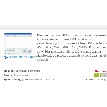
Program Kingdia DVD Ripper służy do wykonania
kopii zapasowej filmów DVD - także tych
zabezpieczonych. Konwertuje filmy DVD do forma
AVI, DivX, Xvid, MPG, ASF, WMV. Program poz
na wybieranie części filmu, które mamy zamiar
skopiować, co pozwala znacznie skrócić czas takiej
zobacz zrzuty ekranu
operacji.
Producent
:
Silver Eagle Software Inc
Oceń pro
Licencja
: Trial (testowa)
System Operacyjny
:
Windows 98/Me/NT/2000/XP
Ocena:
2.5
(
11
gł