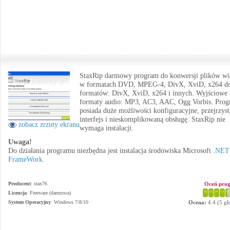
StaxRip darmowy program do konwersji plików wi
w formatach DVD, MPEG-4, DivX, XviD, x264 d
formatów: DivX, XviD, x264 i innych. Wyjściowe
formaty audio: MP3, AC3, AAC, Ogg Vorbis. Pro
posiada duże możliwości konfiguracyjne, przejrzys
interfejs i nieskomplikowaną obsługę. StaxRip nie
zobacz zrzuty ekranu
wymaga instalacji.
Uwaga!
Do działania programu niezbędna jest instalacja środowiska Microsoft
.NET
FrameWork.
Producent
:
stax76
Oceń pro
Licencja
: Freeware (darmowa)
System Operacyjny
:
Windows 7/8/10
Ocena:
4.4
(
5
gł