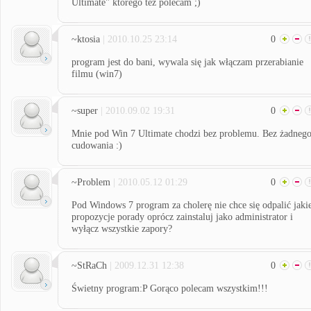
Ultimate" którego też polecam ;)
~ktosia
| 2010.10.25 23:14
0
program jest do bani, wywala się jak włączam przerabianie
filmu (win7)
~super
| 2010.09.02 19:31
0
Mnie pod Win 7 Ultimate chodzi bez problemu. Bez żadneg
cudowania :)
~Problem
| 2010.05.12 01:29
0
Pod Windows 7 program za cholerę nie chce się odpalić jaki
propozycje porady oprócz zainstaluj jako administrator i
wyłącz wszystkie zapory?
~StRaCh
| 2009.12.31 12:38
0
Świetny program:P Gorąco polecam wszystkim!!!