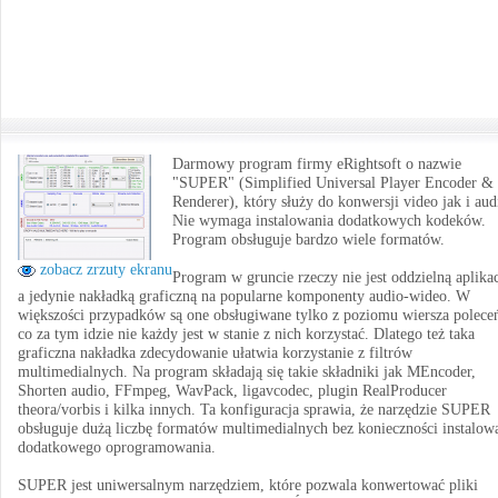
Darmowy program firmy eRightsoft o nazwie
"SUPER" (Simplified Universal Player Encoder &
Renderer), który służy do konwersji video jak i aud
Nie wymaga instalowania dodatkowych kodeków.
Program obsługuje bardzo wiele formatów.
zobacz zrzuty ekranu
Program w gruncie rzeczy nie jest oddzielną aplikac
a jedynie nakładką graficzną na popularne komponenty audio-wideo. W
większości przypadków są one obsługiwane tylko z poziomu wiersza poleceń
co za tym idzie nie każdy jest w stanie z nich korzystać. Dlatego też taka
graficzna nakładka zdecydowanie ułatwia korzystanie z filtrów
multimedialnych. Na program składają się takie składniki jak MEncoder,
Shorten audio, FFmpeg, WavPack, ligavcodec, plugin RealProducer
theora/vorbis i kilka innych. Ta konfiguracja sprawia, że narzędzie SUPER
obsługuje dużą liczbę formatów multimedialnych bez konieczności instalow
dodatkowego oprogramowania.
SUPER jest uniwersalnym narzędziem, które pozwala konwertować pliki