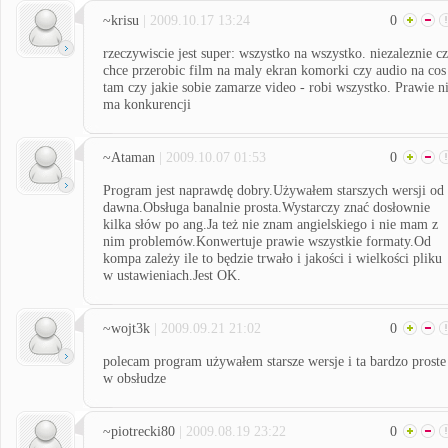
~krisu
| 2009.10.17 13:24
0
rzeczywiscie jest super: wszystko na wszystko. niezaleznie c
chce przerobic film na maly ekran komorki czy audio na cos
tam czy jakie sobie zamarze video - robi wszystko. Prawie n
ma konkurencji
~Ataman
| 2009.10.07 01:53
0
Program jest naprawdę dobry.Używałem starszych wersji od
dawna.Obsługa banalnie prosta.Wystarczy znać dosłownie
kilka słów po ang.Ja też nie znam angielskiego i nie mam z
nim problemów.Konwertuje prawie wszystkie formaty.Od
kompa zależy ile to będzie trwało i jakości i wielkości pliku
w ustawieniach.Jest OK.
~wojt3k
| 2009.09.21 21:02
0
polecam program używałem starsze wersje i ta bardzo proste
w obsłudze
~piotrecki80
| 2009.08.19 23:22
0