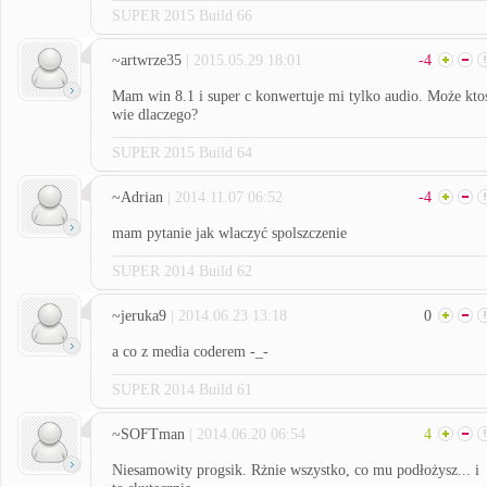
SUPER 2015 Build 66
~artwrze35
| 2015.05.29 18:01
-4
Mam win 8.1 i super c konwertuje mi tylko audio. Może kto
wie dlaczego?
SUPER 2015 Build 64
~Adrian
| 2014.11.07 06:52
-4
mam pytanie jak wlaczyć spolszczenie
SUPER 2014 Build 62
~jeruka9
| 2014.06.23 13:18
0
a co z media coderem -_-
SUPER 2014 Build 61
~SOFTman
| 2014.06.20 06:54
4
Niesamowity progsik. Rżnie wszystko, co mu podłożysz... i