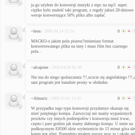
ja go użyłem do konwersji muzyki z mpc na mp3. super.
ciężko było znaleść taki program, z reguły jakieś 20-dniowe
wersje konwertujące 50% pliku albo zapłać.
~leon
| 2009.04.14 15:34
0
MACKO-o jakim polu piszesz?zmieniasz format
konwertowanego pliku na inny i masz film bez czarnego
pola...
~alcapone
| 2009.04.04 05:38
0
Nie ma do niego spolszczenia !!!,uczcie się angielskiego !!!,
sam program jest banalnie prosty w obsłudze.
~Almuric
| 2009.03.02 13:05
0
W przypadku tego typu konwersji przydatnye okazuje się
mieć potężnego kompa. Zazwyczaj nie mamy wypasionych
procków czy innych podzespołów i konwersja musi trwac,
często i pare godzin jak mamy słabszego kompa. U mnie na
podkręconym E8500 idzie wyśmienicie do 15 minut góra ale
komp jest silny. Poprednio miałem gorszy proc to i około pó