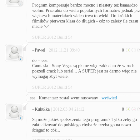
Program kompresuje bardzo mocno i niestety też baaaardzo
wolno. Przerabia do wielu popularnych formatów jednak pr
większych materiałach wideo trwa to wieki. Do krótkich
filmików pierwsza klasa do długich - cóż to zależy ile czasu
macie ^.^
SUPER 2012 Build 54
~Pawel
| 2012.11.21 09:40
0
do ~ eee:
Camtasia i Sony Vegas są płatne więc zakładam że w ruch
poszedł crack lub serial... A SUPER jest za darmo więc nie
wymagaj zbyt wiele.
SUPER 2012 Build 54
eee | Komentarz został wyminusowany |
wyświetl
~Kukułka
| 2012.03.04 21:12
0
Są może jakieś spolszczenia tego programu? Tylko żeby go
zaktualizować do polskiego chyba że trzeba go na nowo
ściągać to cóż...