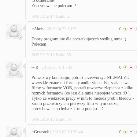
to skutecznie.
Zdecydowanie polecam !!!
SUPER 2014 Build 61
~Akris
| 2013.04.22 19:52
0
Dobry program nie dla poczatkujacych wedlug mnie :)
Polecam
SUPER 2013 Build 55
~-R
| 2013.02.15 15:33
0
Prawdziwy kombanjn, potrafi przetworzyc NIEMALZE
wszystkie znane mi formaty audio-video. Ba, scala nawet
filmy w formacie VOB, potrafi utworzyc zlepienca z kilku
roznych formatow (co jest dla mnie niepojete wrecz :O ).
Tylko ze wiekszosc pracy w nim to metoda prob i bledow -
zanim przetworzylem pierwszy film w tym cudzie,
potrzebowalem chyba z 7-miu podejsc :D
SUPER 2012 Build 54
~Grzesiek
| 2013.02.10 20:44
0