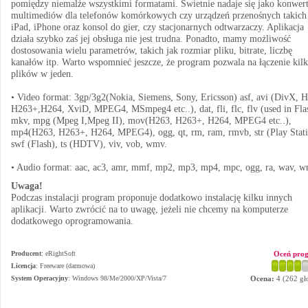
pomiędzy niemalże wszystkimi formatami. Świetnie nadaje się jako konwert
multimediów dla telefonów komórkowych czy urządzeń przenośnych takich
iPad, iPhone oraz konsol do gier, czy stacjonarnych odtwarzaczy. Aplikacja
działa szybko zaś jej obsługa nie jest trudna. Ponadto, mamy możliwość
dostosowania wielu parametrów, takich jak rozmiar pliku, bitrate, liczbę
kanałów itp. Warto wspomnieć jeszcze, że program pozwala na łączenie kil
plików w jeden.
• Video format: 3gp/3g2(Nokia, Siemens, Sony, Ericsson) asf, avi (DivX, 
H263+,H264, XviD, MPEG4, MSmpeg4 etc..), dat, fli, flc, flv (used in Fla
mkv, mpg (Mpeg I,Mpeg II), mov(H263, H263+, H264, MPEG4 etc..),
mp4(H263, H263+, H264, MPEG4), ogg, qt, rm, ram, rmvb, str (Play Stati
swf (Flash), ts (HDTV), viv, vob, wmv.
• Audio format: aac, ac3, amr, mmf, mp2, mp3, mp4, mpc, ogg, ra, wav, w
Uwaga!
Podczas instalacji program proponuje dodatkowo instalację kilku innych
aplikacji. Warto zwrócić na to uwagę, jeżeli nie chcemy na komputerze
dodatkowego oprogramowania.
Producent
:
eRightSoft
Oceń pro
Licencja
: Freeware (darmowa)
System Operacyjny
:
Windows 98/Me/2000/XP/Vista/7
Ocena:
4
(
262
gł