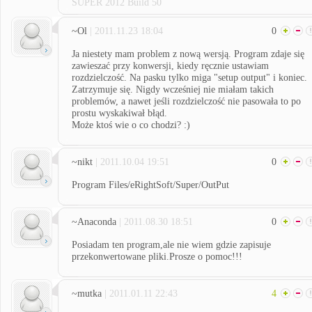
SUPER 2012 Build 50
~Ol
| 2011.11.23 18:04
0
Ja niestety mam problem z nową wersją. Program zdaje się
zawieszać przy konwersji, kiedy ręcznie ustawiam
rozdzielczość. Na pasku tylko miga "setup output" i koniec.
Zatrzymuje się. Nigdy wcześniej nie miałam takich
problemów, a nawet jeśli rozdzielczość nie pasowała to po
prostu wyskakiwał błąd.
Może ktoś wie o co chodzi? :)
~nikt
| 2011.10.04 19:51
0
Program Files/eRightSoft/Super/OutPut
~Anaconda
| 2011.08.30 18:51
0
Posiadam ten program,ale nie wiem gdzie zapisuje
przekonwertowane pliki.Prosze o pomoc!!!
~mutka
| 2011.01.11 22:43
4