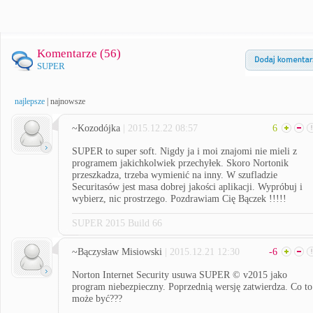
Komentarze (
56
)
SUPER
najlepsze
|
najnowsze
~Kozodójka
| 2015.12.22 08:57
6
SUPER to super soft. Nigdy ja i moi znajomi nie mieli z
programem jakichkolwiek przechyłek. Skoro Nortonik
przeszkadza, trzeba wymienić na inny. W szufladzie
Securitasów jest masa dobrej jakości aplikacji. Wypróbuj i
wybierz, nic prostrzego. Pozdrawiam Cię Bączek !!!!!
SUPER 2015 Build 66
~Bączysław Misiowski
| 2015.12.21 12:30
-6
Norton Internet Security usuwa SUPER © v2015 jako
program niebezpieczny. Poprzednią wersję zatwierdza. Co to
może być???