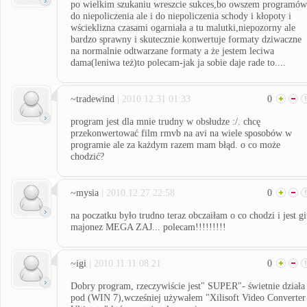
po wielkim szukaniu wreszcie sukces,bo owszem programów
do niepoliczenia ale i do niepoliczenia schody i kłopoty i
wścieklizna czasami ogarniała a tu malutki,niepozorny ale
bardzo sprawny i skutecznie konwertuje formaty dziwaczne
na normalnie odtwarzane formaty a że jestem leciwa
dama(leniwa też)to polecam-jak ja sobie daje rade to....
~tradewind
| 2010.12.31 01:33
0
program jest dla mnie trudny w obsłudze :/. chcę
przekonwertować film rmvb na avi na wiele sposobów w
programie ale za każdym razem mam błąd. o co może
chodzić?
~mysia
| 2010.12.27 22:58
0
na poczatku było trudno teraz obczaiłam o co chodzi i jest gi
majonez MEGA ZAJ... polecam!!!!!!!!!
~igi
| 2010.11.11 08:21
0
Dobry program, rzeczywiście jest" SUPER"- świetnie działa
pod (WIN 7),wcześniej używałem "Xilisoft Video Converter