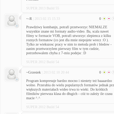
SUPER 2013 Build 55
~-R
| 2013.02.15 15:33
0
Prawdziwy kombanjn, potrafi przetworzyc NIEMALZE
wszystkie znane mi formaty audio-video. Ba, scala nawet
filmy w formacie VOB, potrafi utworzyc zlepienca z kilku
roznych formatow (co jest dla mnie niepojete wrecz :O ).
Tylko ze wiekszosc pracy w nim to metoda prob i bledow -
zanim przetworzylem pierwszy film w tym cudzie,
potrzebowalem chyba z 7-miu podejsc :D
SUPER 2012 Build 54
~Grzesiek
| 2013.02.10 20:44
0
Program kompresuje bardzo mocno i niestety też baaaardzo
wolno. Przerabia do wielu popularnych formatów jednak pr
większych materiałach wideo trwa to wieki. Do krótkich
filmików pierwsza klasa do długich - cóż to zależy ile czasu
macie ^.^
SUPER 2012 Build 54