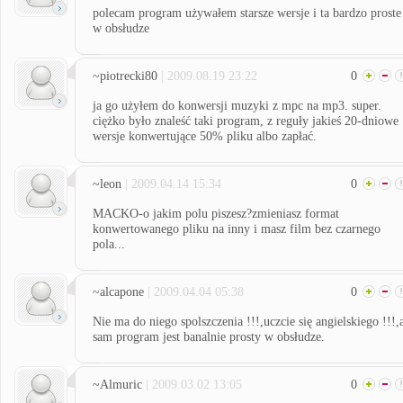
polecam program używałem starsze wersje i ta bardzo proste
w obsłudze
~piotrecki80
| 2009.08.19 23:22
0
ja go użyłem do konwersji muzyki z mpc na mp3. super.
ciężko było znaleść taki program, z reguły jakieś 20-dniowe
wersje konwertujące 50% pliku albo zapłać.
~leon
| 2009.04.14 15:34
0
MACKO-o jakim polu piszesz?zmieniasz format
konwertowanego pliku na inny i masz film bez czarnego
pola...
~alcapone
| 2009.04.04 05:38
0
Nie ma do niego spolszczenia !!!,uczcie się angielskiego !!!,
sam program jest banalnie prosty w obsłudze.
~Almuric
| 2009.03.02 13:05
0