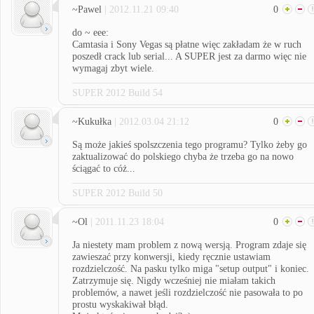
~Pawel
| 2012.11.21 09:40
0
do ~ eee:
Camtasia i Sony Vegas są płatne więc zakładam że w ruch
poszedł crack lub serial... A SUPER jest za darmo więc nie
wymagaj zbyt wiele.
SUPER 2012 Build 54
~Kukułka
| 2012.03.04 21:12
0
Są może jakieś spolszczenia tego programu? Tylko żeby go
zaktualizować do polskiego chyba że trzeba go na nowo
ściągać to cóż...
SUPER 2012 Build 50
~Ol
| 2011.11.23 18:04
0
Ja niestety mam problem z nową wersją. Program zdaje się
zawieszać przy konwersji, kiedy ręcznie ustawiam
rozdzielczość. Na pasku tylko miga "setup output" i koniec.
Zatrzymuje się. Nigdy wcześniej nie miałam takich
problemów, a nawet jeśli rozdzielczość nie pasowała to po
prostu wyskakiwał błąd.