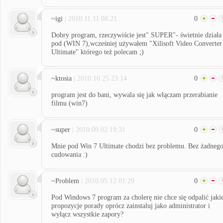
~igi
| 2010.11.11 08:21
0
Dobry program, rzeczywiście jest" SUPER"- świetnie działa
pod (WIN 7),wcześniej używałem "Xilisoft Video Converter
Ultimate" którego też polecam ;)
~ktosia
| 2010.10.25 23:14
0
program jest do bani, wywala się jak włączam przerabianie
filmu (win7)
~super
| 2010.09.02 19:31
0
Mnie pod Win 7 Ultimate chodzi bez problemu. Bez żadneg
cudowania :)
~Problem
| 2010.05.12 01:29
0
Pod Windows 7 program za cholerę nie chce się odpalić jaki
propozycje porady oprócz zainstaluj jako administrator i
wyłącz wszystkie zapory?