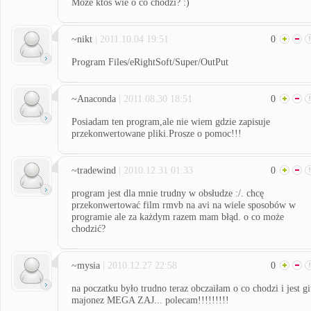
Może ktoś wie o co chodzi? :)
~nikt
| 2011.10.04 19:51
0
Program Files/eRightSoft/Super/OutPut
~Anaconda
| 2011.08.30 18:51
0
Posiadam ten program,ale nie wiem gdzie zapisuje
przekonwertowane pliki.Prosze o pomoc!!!
~tradewind
| 2010.12.31 01:33
0
program jest dla mnie trudny w obsłudze :/. chcę
przekonwertować film rmvb na avi na wiele sposobów w
programie ale za każdym razem mam błąd. o co może
chodzić?
~mysia
| 2010.12.27 22:58
0
na poczatku było trudno teraz obczaiłam o co chodzi i jest gi
majonez MEGA ZAJ... polecam!!!!!!!!!