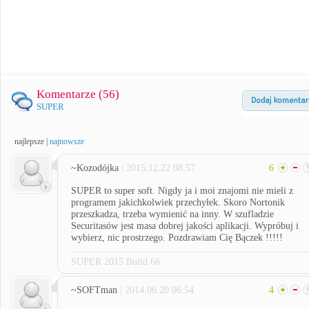
Komentarze (
56
)
SUPER
najlepsze
|
najnowsze
~Kozodójka
| 2015.12.22 08:57
6
SUPER to super soft. Nigdy ja i moi znajomi nie mieli z
programem jakichkolwiek przechyłek. Skoro Nortonik
przeszkadza, trzeba wymienić na inny. W szufladzie
Securitasów jest masa dobrej jakości aplikacji. Wypróbuj i
wybierz, nic prostrzego. Pozdrawiam Cię Bączek !!!!!
SUPER 2015 Build 66
~SOFTman
| 2014.06.20 06:54
4