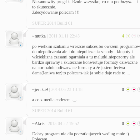
Niesamowity progsik. Rżnie wszystko, co mu podłożysz... i
to skutecznie.
Zdecydowanie polecam !!!
SUPER 2014 Build 61
~mutka
| 2011.01.11 22:43
4
po wielkim szukaniu wreszcie sukces,bo owszem programów
do niepoliczenia ale i do niepoliczenia schody i kłopoty i
wścieklizna czasami ogarniała a tu malutki,niepozorny ale
bardzo sprawny i skutecznie konwertuje formaty dziwaczne
na normalnie odtwarzane formaty a że jestem leciwa
dama(leniwa też)to polecam-jak ja sobie daje rade to....
~jeruka9
| 2014.06.23 13:18
0
a co z media coderem -_-
SUPER 2014 Build 61
~Akris
| 2013.04.22 19:52
0
Dobry program nie dla poczatkujacych wedlug mnie :)
Polecam