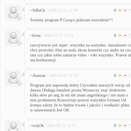
~StRaCh
| 2009.12.31 12:38
0
Świetny program:P Gorąco polecam wszystkim!!!
~krisu
| 2009.10.17 13:24
0
rzeczywiscie jest super: wszystko na wszystko. niezaleznie c
chce przerobic film na maly ekran komorki czy audio na cos
tam czy jakie sobie zamarze video - robi wszystko. Prawie n
ma konkurencji
~Ataman
| 2009.10.07 01:53
0
Program jest naprawdę dobry.Używałem starszych wersji od
dawna.Obsługa banalnie prosta.Wystarczy znać dosłownie
kilka słów po ang.Ja też nie znam angielskiego i nie mam z
nim problemów.Konwertuje prawie wszystkie formaty.Od
kompa zależy ile to będzie trwało i jakości i wielkości pliku
w ustawieniach.Jest OK.
~wojt3k
| 2009.09.21 21:02
0