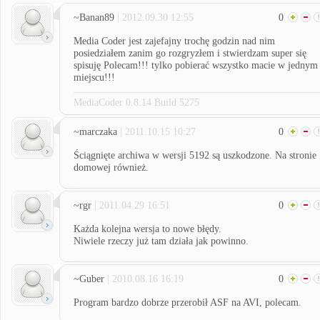
~Banan89
| 2012.09.30 12:55
0
Media Coder jest zajefajny trochę godzin nad nim
posiedziałem zanim go rozgryzłem i stwierdzam super się
spisuję Polecam!!! tylko pobierać wszystko macie w jednym
miejscu!!!
MediaCoder 0.8.14 Build 5275
~marczaka
| 2011.10.15 10:27
0
Ściągnięte archiwa w wersji 5192 są uszkodzone. Na stronie
domowej również.
~rgr
| 2011.04.29 16:51
0
Każda kolejna wersja to nowe błędy.
Niwiele rzeczy już tam działa jak powinno.
~Guber
| 2010.08.16 16:19
0
Program bardzo dobrze przerobił ASF na AVI, polecam.