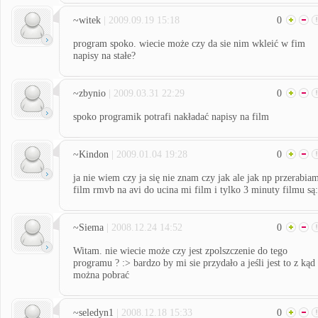
~witek
| 2009.09.19 15:18
0
program spoko. wiecie może czy da sie nim wkleić w fim
napisy na stałe?
~zbynio
| 2009.03.31 22:29
0
spoko programik potrafi nakładać napisy na film
~Kindon
| 2009.01.04 19:28
0
ja nie wiem czy ja się nie znam czy jak ale jak np przerabia
film rmvb na avi do ucina mi film i tylko 3 minuty filmu są:
~Siema
| 2008.12.24 14:52
0
Witam. nie wiecie może czy jest zpolszczenie do tego
programu ? :> bardzo by mi sie przydało a jeśli jest to z kąd
można pobrać
~seledyn1
| 2008.12.18 15:33
0