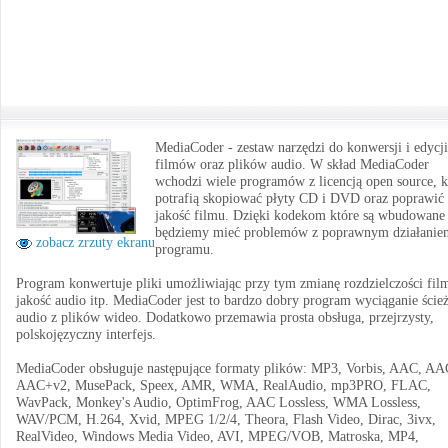
MediaCoder - zestaw narzędzi do konwersji i edycji
filmów oraz plików audio. W skład MediaCoder
wchodzi wiele programów z licencją open source, k
potrafią skopiować płyty CD i DVD oraz poprawić
jakość filmu. Dzięki kodekom które są wbudowane 
będziemy mieć problemów z poprawnym działanie
zobacz zrzuty ekranu
programu.
Program konwertuje pliki umożliwiając przy tym zmianę rozdzielczości fil
jakość audio itp. MediaCoder jest to bardzo dobry program wyciąganie ście
audio z plików wideo. Dodatkowo przemawia prosta obsługa, przejrzysty,
polskojęzyczny interfejs.
MediaCoder obsługuje następujące formaty plików: MP3, Vorbis, AAC, AA
AAC+v2, MusePack, Speex, AMR, WMA, RealAudio, mp3PRO, FLAC,
WavPack, Monkey's Audio, OptimFrog, AAC Lossless, WMA Lossless,
WAV/PCM, H.264, Xvid, MPEG 1/2/4, Theora, Flash Video, Dirac, 3ivx,
RealVideo, Windows Media Video, AVI, MPEG/VOB, Matroska, MP4,