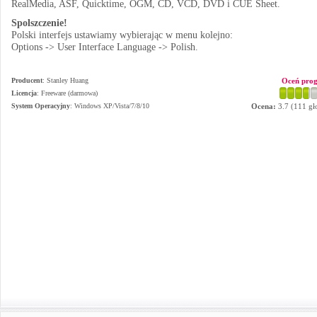
RealMedia, ASF, Quicktime, OGM, CD, VCD, DVD i CUE Sheet.
Spolszczenie!
Polski interfejs ustawiamy wybierając w menu kolejno:
Options -> User Interface Language -> Polish.
Producent
:
Stanley Huang
Oceń pro
Licencja
: Freeware (darmowa)
System Operacyjny
:
Windows XP/Vista/7/8/10
Ocena:
3.7
(
111
gł