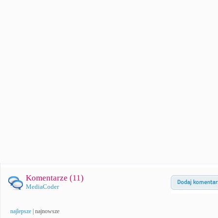
Komentarze (
11
)
MediaCoder
najlepsze
|
najnowsze