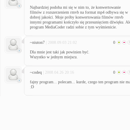
Najbardziej podoba mi się w nim to, że konwertowanie
filmów z rozszerzeniem rmvb na format mp4 odbywa się w
dobrej jakości. Moje próby konwertowania filmów rmvb
innymi programami kończyło się przesunięciem dźwięku. Al
program MediaCoder radzi sobie z tym wyśmienicie.
~niuton7
| 2008.09.03 21:02
0
Dla mnie jest taki jak powinien być.
Wszystko w jednym miejscu.
~codeq
| 2008.04.26 20:16
0
fajny program... polecam... kurde, czego ten program nie m
:D