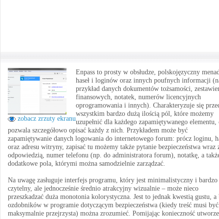
Enpass to prosty w obsłudze, polskojęzyczny mena
haseł i loginów oraz innych poufnych informacji (n
przykład danych dokumentów tożsamości, zestawie
finansowych, notatek, numerów licencyjnych
oprogramowania i innych). Charakteryzuje się prze
wszystkim bardzo dużą ilością pól, które możemy
zobacz zrzuty ekranu
uzupełnić dla każdego zapamiętywanego elementu, 
pozwala szczegółowo opisać każdy z nich. Przykładem może być
zapamiętywanie danych logowania do internetowego forum: prócz loginu, h
oraz adresu witryny, zapisać tu możemy także pytanie bezpieczeństwa wraz 
odpowiedzią, numer telefonu (np. do administratora forum), notatkę, a takż
dodatkowe pola, którymi można samodzielnie zarządzać.
Na uwagę zasługuje interfejs programu, który jest minimalistyczny i bardzo
czytelny, ale jednocześnie średnio atrakcyjny wizualnie – może nieco
przeszkadzać duża monotonia kolorystyczna. Jest to jednak kwestią gustu, a
ozdobników w programie dotyczącym bezpieczeństwa (kiedy treść musi być
maksymalnie przejrzysta) można zrozumieć. Pomijając konieczność utworze