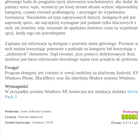
głównego hasła do programu (przy pierwszym uruchomieniu), aby dodać d
pamięci nowy wpis, wystarczy po lewej stronie ekranu wybrać odpowiednią
kategorię, czasem również podkategorię, i przystąpić do wypełniania
formularza. Niezależnie od typu zapisywanych danych, dostępnych pól jest
naprawdę sporo, ale najczęściej wymagane jest podanie tylko kluczowych z
nich; nie jesteśmy więc zmuszani do spędzania mnóstwa czasu na wypełnian
opcji, kiedy tego nie potrzebujemy.
Zapisane już informacje są dostępne z poziomu menu głównego. Poruszać si
nich można korzystając ponownie z podziału na kategorie lub korzystając z
„ulubionych” elementów. Stąd również, przy pomocy dedykowanych ikon,
możliwe jest łatwe edytowanie dowolnego wpisu oraz przejście do preferenc
Uwaga!
Program dostępny jest również w wersji mobilnej na platformę Android, iO
Windows Phone, BlackBerry oraz dla interfejsu Modern systemu Windows.
Wymagania!
W przypadku systemu Windows XP, konieczna jest instalacja dodatku
Servi
Pack 3
.
Producent
:
Sinew Software Systems
Oceń pro
Licencja
: Freeware (darmowa)
System Operacyjny
:
Windows 7/8/10
Ocena:
4.4
(
11
gł