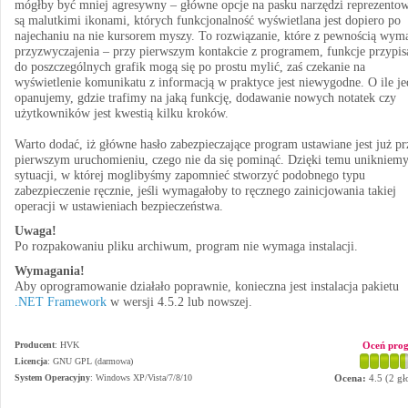
mógłby być mniej agresywny – główne opcje na pasku narzędzi reprezento
są malutkimi ikonami, których funkcjonalność wyświetlana jest dopiero po
najechaniu na nie kursorem myszy. To rozwiązanie, które z pewnością wym
przyzwyczajenia – przy pierwszym kontakcie z programem, funkcje przypis
do poszczególnych grafik mogą się po prostu mylić, zaś czekanie na
wyświetlenie komunikatu z informacją w praktyce jest niewygodne. O ile j
opanujemy, gdzie trafimy na jaką funkcję, dodawanie nowych notatek czy
użytkowników jest kwestią kilku kroków.
Warto dodać, iż główne hasło zabezpieczające program ustawiane jest już pr
pierwszym uruchomieniu, czego nie da się pominąć. Dzięki temu unikniem
sytuacji, w której moglibyśmy zapomnieć stworzyć podobnego typu
zabezpieczenie ręcznie, jeśli wymagałoby to ręcznego zainicjowania takiej
operacji w ustawieniach bezpieczeństwa.
Uwaga!
Po rozpakowaniu pliku archiwum, program nie wymaga instalacji.
Wymagania!
Aby oprogramowanie działało poprawnie, konieczna jest instalacja pakietu
.NET Framework
w wersji 4.5.2 lub nowszej.
Producent
:
HVK
Oceń pro
Licencja
: GNU GPL (darmowa)
System Operacyjny
:
Windows XP/Vista/7/8/10
Ocena:
4.5
(
2
gł