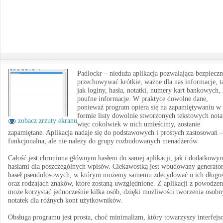
Padlockr – nieduża aplikacja pozwalająca bezpieczn
przechowywać krótkie, ważne dla nas informacje, t
jak loginy, hasła, notatki, numery kart bankowych,
poufne informacje. W praktyce dowolne dane,
ponieważ program opiera się na zapamiętywaniu w
formie listy dowolnie stworzonych tekstowych nota
zobacz zrzuty ekranu
więc cokolwiek w nich umieścimy, zostanie
zapamiętane. Aplikacja nadaje się do podstawowych i prostych zastosowań – 
funkcjonalna, ale nie należy do grupy rozbudowanych menadżerów.
Całość jest chroniona głównym hasłem do samej aplikacji, jak i dodatkowy
hasłami dla poszczególnych wpisów. Ciekawostką jest wbudowany generato
haseł pseudolosowych, w którym możemy samemu zdecydować o ich długoś
oraz rodzajach znaków, które zostaną uwzględnione. Z aplikacji z powodze
może korzystać jednocześnie kilka osób, dzięki możliwości tworzenia osob
notatek dla różnych kont użytkowników.
Obsługa programu jest prosta, choć minimalizm, który towarzyszy interfejs