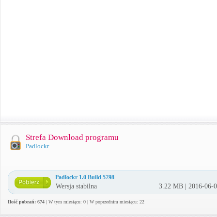
Strefa Download programu
Padlockr
Padlockr 1.0 Build 5798
Wersja stabilna
3.22 MB | 2016-06-
Ilość pobrań: 674
| W tym miesiącu: 0 | W poprzednim miesiącu: 22