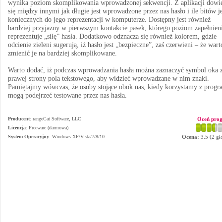
wynika poziom skomplikowania wprowadzonej sekwencji. Z aplikacji dow
się między innymi jak długie jest wprowadzone przez nas hasło i ile bitów je
koniecznych do jego reprezentacji w komputerze. Dostępny jest również
bardziej przyjazny w pierwszym kontakcie pasek, którego poziom zapełnien
reprezentuje „siłę” hasła. Dodatkowo odznacza się również kolorem, gdzie
odcienie zieleni sugerują, iż hasło jest „bezpieczne”, zaś czerwieni – że wart
zmienić je na bardziej skomplikowane.
Warto dodać, iż podczas wprowadzania hasła można zaznaczyć symbol oka 
prawej strony pola tekstowego, aby widzieć wprowadzane w nim znaki.
Pamiętajmy wówczas, że osoby stojące obok nas, kiedy korzystamy z progr
mogą podejrzeć testowane przez nas hasła.
Producent
:
rangeCat Software, LLC
Oceń pro
Licencja
: Freeware (darmowa)
System Operacyjny
:
Windows XP/Vista/7/8/10
Ocena:
3.5
(
2
gł