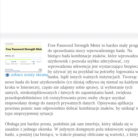
Free Password Strength Meter to bardzo mały pro
do sprawdzania mocy wprowadzonego hasła. Na
bieżąco bada kombinacje znaków, które wprowadza
użytkownik i pozwala szybko zdecydować, czy
wprowadzona sekwencja jest wystarczająco bezpiec
by używać jej na przykład na potrzeby logowania 
zobacz zrzuty ekranu
banku, bądź innych ważnych instytucjach. Tworząc
nowe hasła do kont użytkowników (co dzisiaj odbywa się niemal na każdym
kroku w Internecie), często nie zdajemy sobie sprawy, iż wybieranie tych
samych, nieskomplikowanych i łatwych do zapamiętania haseł, zwiększa
prawdopodobieństwo ich rozszyfrowania przez osoby chcące uzyskać
niepowołany dostęp do naszych prywatnych danych. Opisywana aplikacja
powinna pomóc nam odpowiednio dobrać kombinacje znaków, by uniknąć t
typu nieprzyjemnej sytuacji.
Obsługa jest bardzo prosta, podobnie jak sam interfejs, który składa się w
zasadzie z jednego okienka. W jedynym dostępnym polu tekstowym wpisuj
hasło, a poniżej (na bieżąco, w trakcie pisania) obliczane są wartości, z któr