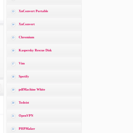
XnConvert Portable
13
XnConvert
14
Chromium
15
Kaspersky Rescue Disk
16
Vim
17
Spotify
18
pdfMachine White
19
Todoist
20
OpenVPN
21
PHPMaker
22