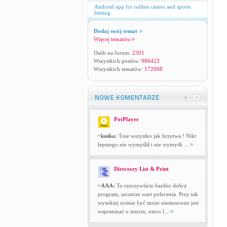
Android app for online casino and sports
betting
Dodaj swój temat
Więcej tematów
Osób na forum:
2301
Wszystkich postów:
986423
Wszystkich tematów:
172008
PotPlayer
~kuśka:
Tnie wszystko jak brzytwa ! Nikt
lepszego nie wymyślił i nie wymyśli ...
Directory List & Print
~AAA:
To rzeczywiście bardzo dobry
program, szczerze wart polecenia. Przy tak
wysokiej ocenie być może niestosowne jest
wspominać o innym, nieco l...