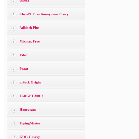
Opera
2
ChrisPC Free Anonymous Proxy
3
Adblock Plus
4
Mixmax Free
5
Viber
6
Praat
7
uBlock Origin
8
TARGET 3001!
9
Honeycam
10
TypingMaster
11
GOG Galaxy
12