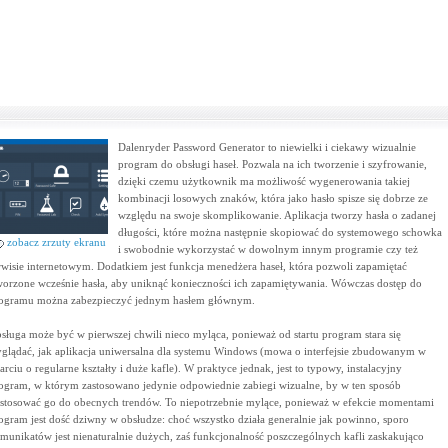
Dalenryder Password Generator to niewielki i ciekawy wizualnie
program do obsługi haseł. Pozwala na ich tworzenie i szyfrowanie,
dzięki czemu użytkownik ma możliwość wygenerowania takiej
kombinacji losowych znaków, która jako hasło spisze się dobrze ze
względu na swoje skomplikowanie. Aplikacja tworzy hasła o zadanej
długości, które można następnie skopiować do systemowego schowka
zobacz zrzuty ekranu
i swobodnie wykorzystać w dowolnym innym programie czy też
rwisie internetowym. Dodatkiem jest funkcja menedżera haseł, która pozwoli zapamiętać
worzone wcześnie hasła, aby uniknąć konieczności ich zapamiętywania. Wówczas dostęp do
ogramu można zabezpieczyć jednym hasłem głównym.
sługa może być w pierwszej chwili nieco myląca, ponieważ od startu program stara się
glądać, jak aplikacja uniwersalna dla systemu Windows (mowa o interfejsie zbudowanym w
arciu o regularne kształty i duże kafle). W praktyce jednak, jest to typowy, instalacyjny
ogram, w którym zastosowano jedynie odpowiednie zabiegi wizualne, by w ten sposób
stosować go do obecnych trendów. To niepotrzebnie mylące, ponieważ w efekcie momentami
ogram jest dość dziwny w obsłudze: choć wszystko działa generalnie jak powinno, sporo
munikatów jest nienaturalnie dużych, zaś funkcjonalność poszczególnych kafli zaskakująco