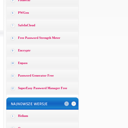
Padlockr
5
PWGen
6
SafeInCloud
7
Free Password Strength Meter
8
Encryptr
9
Enpass
10
Password Generator Free
11
SuperEasy Password Manager Free
12
Helium
1