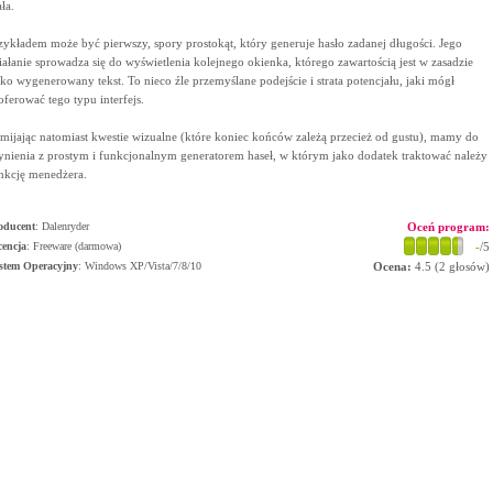
ła.
zykładem może być pierwszy, spory prostokąt, który generuje hasło zadanej długości. Jego
iałanie sprowadza się do wyświetlenia kolejnego okienka, którego zawartością jest w zasadzie
lko wygenerowany tekst. To nieco źle przemyślane podejście i strata potencjału, jaki mógł
oferować tego typu interfejs.
mijając natomiast kwestie wizualne (które koniec końców zależą przecież od gustu), mamy do
ynienia z prostym i funkcjonalnym generatorem haseł, w którym jako dodatek traktować należy
nkcję menedżera.
oducent
:
Dalenryder
Oceń program:
cencja
: Freeware (darmowa)
-
/5
stem Operacyjny
:
Windows XP/Vista/7/8/10
Ocena:
4.5
(
2
głosów)