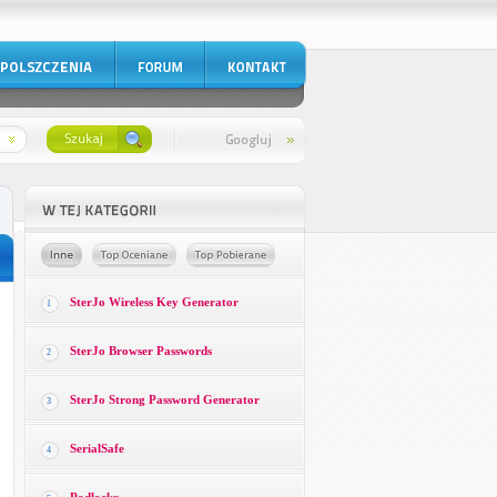
SterJo Wireless Key Generator
1
SterJo Browser Passwords
2
SterJo Strong Password Generator
3
SerialSafe
4