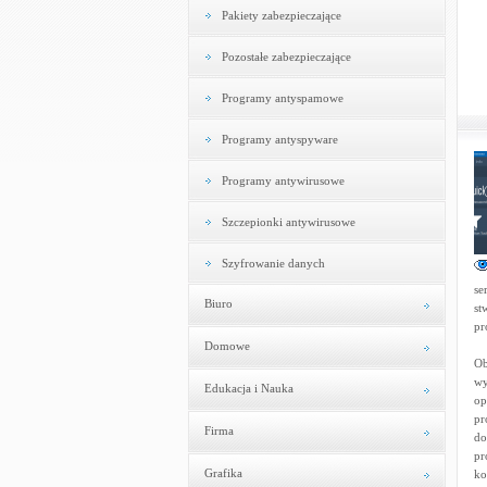
Pakiety zabezpieczające
Pozostałe zabezpieczające
Programy antyspamowe
Programy antyspyware
Programy antywirusowe
Szczepionki antywirusowe
Szyfrowanie danych
se
Biuro
st
pr
Domowe
Ob
wy
Edukacja i Nauka
op
pr
Firma
do
pr
Grafika
ko