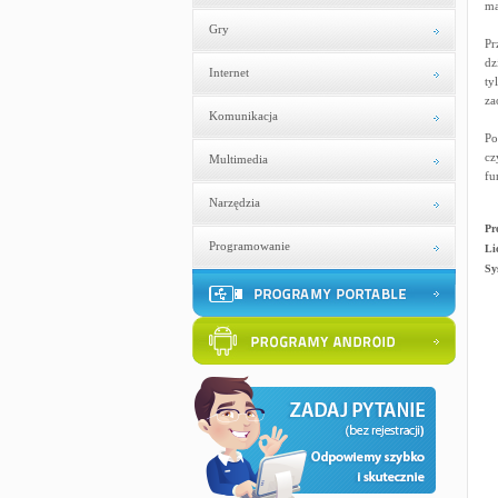
ma
Gry
Pr
dz
Internet
ty
za
Komunikacja
Po
cz
Multimedia
fu
Narzędzia
Pr
Programowanie
Li
Sy