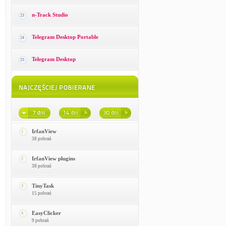
n-Track Studio
23
Telegram Desktop Portable
24
Telegram Desktop
25
IrfanView
1
38 pobrań
IrfanView plugins
2
38 pobrań
TinyTask
3
15 pobrań
EasyClicker
4
9 pobrań