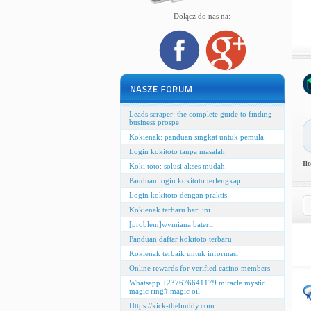
Dołącz do nas na:
Leads scraper: the complete guide to finding
business prospe
Kokienak: panduan singkat untuk pemula
Login kokitoto tanpa masalah
Il
Koki toto: solusi akses mudah
Panduan login kokitoto terlengkap
Login kokitoto dengan praktis
Kokienak terbaru hari ini
[problem]wymiana baterii
Panduan daftar kokitoto terbaru
Kokienak terbaik untuk informasi
Online rewards for verified casino members
Whatsapp +237676641179 miracle mystic
magic ring# magic oil
Https://kick-thebuddy.com