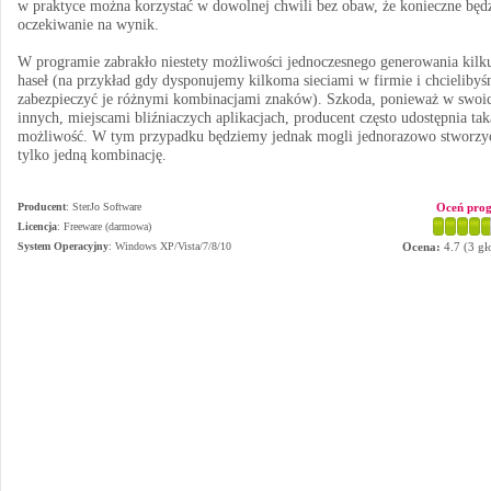
w praktyce można korzystać w dowolnej chwili bez obaw, że konieczne będ
oczekiwanie na wynik.
W programie zabrakło niestety możliwości jednoczesnego generowania kilk
haseł (na przykład gdy dysponujemy kilkoma sieciami w firmie i chcieliby
zabezpieczyć je różnymi kombinacjami znaków). Szkoda, ponieważ w swoi
innych, miejscami bliźniaczych aplikacjach, producent często udostępnia tak
możliwość. W tym przypadku będziemy jednak mogli jednorazowo stworzy
tylko jedną kombinację.
Producent
:
SterJo Software
Oceń pro
Licencja
: Freeware (darmowa)
System Operacyjny
:
Windows XP/Vista/7/8/10
Ocena:
4.7
(
3
gł