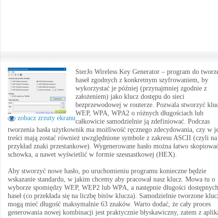
SterJo Wireless Key Generator – program do tworz
haseł zgodnych z konkretnym szyfrowaniem, by
wykorzystać je później (przynajmniej zgodnie z
założeniem) jako klucz dostępu do sieci
bezprzewodowej w routerze. Pozwala stworzyć klu
WEP, WPA, WPA2 o różnych długościach lub
zobacz zrzuty ekranu
całkowicie samodzielnie ją zdefiniować. Podczas
tworzenia hasła użytkownik ma możliwość ręcznego zdecydowania, czy w j
treści mają zostać również uwzględnione symbole z zakresu ASCII (czyli na
przykład znaki przestankowe). Wygenerowane hasło można łatwo skopiowa
schowka, a nawet wyświetlić w formie szesnastkowej (HEX).
Aby stworzyć nowe hasło, po uruchomieniu programu konieczne będzie
wskazanie standardu, w jakim chcemy aby pracował nasz klucz. Mowa tu o
wyborze spomiędzy WEP, WEP2 lub WPA, a następnie długości dostępnyc
haseł (co przekłada się na liczbę bitów klucza). Samodzielnie tworzone kluc
mogą mieć długość maksymalnie 63 znaków. Warto dodać, że cały proces
generowania nowej kombinacji jest praktycznie błyskawiczny, zatem z aplik