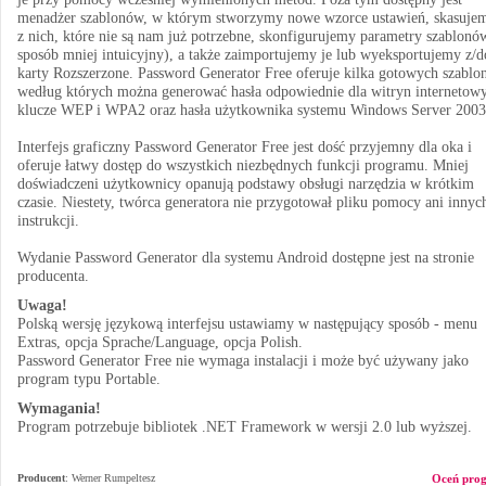
menadżer szablonów, w którym stworzymy nowe wzorce ustawień, skasujem
z nich, które nie są nam już potrzebne, skonfigurujemy parametry szablonó
sposób mniej intuicyjny), a także zaimportujemy je lub wyeksportujemy z/d
karty Rozszerzone. Password Generator Free oferuje kilka gotowych szablo
według których można generować hasła odpowiednie dla witryn internetow
klucze WEP i WPA2 oraz hasła użytkownika systemu Windows Server 2003
Interfejs graficzny Password Generator Free jest dość przyjemny dla oka i
oferuje łatwy dostęp do wszystkich niezbędnych funkcji programu. Mniej
doświadczeni użytkownicy opanują podstawy obsługi narzędzia w krótkim
czasie. Niestety, twórca generatora nie przygotował pliku pomocy ani innyc
instrukcji.
Wydanie Password Generator dla systemu Android dostępne jest na stronie
producenta.
Uwaga!
Polską wersję językową interfejsu ustawiamy w następujący sposób - menu
Extras, opcja Sprache/Language, opcja Polish.
Password Generator Free nie wymaga instalacji i może być używany jako
program typu Portable.
Wymagania!
Program potrzebuje bibliotek .NET Framework w wersji 2.0 lub wyższej.
Producent
:
Werner Rumpeltesz
Oceń pro