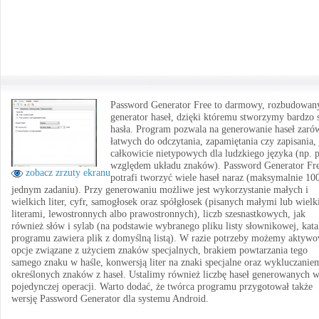
Password Generator Free to darmowy, rozbudowan
generator haseł, dzięki któremu stworzymy bardzo s
hasła. Program pozwala na generowanie haseł zaró
łatwych do odczytania, zapamiętania czy zapisania, 
całkowicie nietypowych dla ludzkiego języka (np. 
względem układu znaków). Password Generator Fr
zobacz zrzuty ekranu
potrafi tworzyć wiele haseł naraz (maksymalnie 10
jednym zadaniu). Przy generowaniu możliwe jest wykorzystanie małych i
wielkich liter, cyfr, samogłosek oraz spółgłosek (pisanych małymi lub wielk
literami, lewostronnych albo prawostronnych), liczb szesnastkowych, jak
również słów i sylab (na podstawie wybranego pliku listy słownikowej, kata
programu zawiera plik z domyślną listą). W razie potrzeby możemy aktyw
opcje związane z użyciem znaków specjalnych, brakiem powtarzania tego
samego znaku w haśle, konwersją liter na znaki specjalne oraz wykluczanie
określonych znaków z haseł. Ustalimy również liczbę haseł generowanych 
pojedynczej operacji. Warto dodać, że twórca programu przygotował także
wersję Password Generator dla systemu Android.