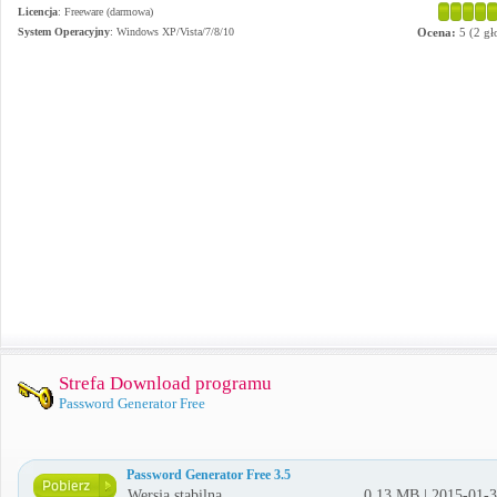
Licencja
: Freeware (darmowa)
System Operacyjny
:
Windows XP/Vista/7/8/10
Ocena:
5
(
2
gł
Strefa Download programu
Password Generator Free
Password Generator Free 3.5
Wersja stabilna
0.13 MB | 2015-01-