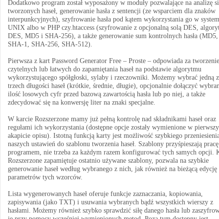
Dodatkowo program został wyposażony w moduły pozwalające na analizę si
tworzonych haseł, generowanie hasła z sentencji (ze wsparciem dla znaków
interpunkcyjnych), szyfrowanie hasła pod kątem wykorzystania go w syste
UNIX albo w PHP czy.htaccess (szyfrowanie z opcjonalną solą DES, algor
DES, MD5 i SHA-256), a także generowanie sum kontrolnych hasła (MD5,
SHA-1, SHA-256, SHA-512).
Pierwsza z kart Password Generator Free – Proste – odpowiada za tworzeni
czytelnych lub łatwych do zapamiętania haseł na podstawie algorytmu
wykorzystującego spółgłoski, sylaby i rzeczowniki. Możemy wybrać jedną z
trzech długości haseł (krótkie, średnie, długie), opcjonalnie dołączyć wybra
ilość losowych cyfr przed bazową zawartością hasła lub po niej, a także
zdecydować się na konwersję liter na znaki specjalne.
W karcie Rozszerzone mamy już pełną kontrolę nad składnikami haseł oraz
regułami ich wykorzystania (dostępne opcje zostały wymienione w pierwsz
akapicie opisu). Istotną funkcją karty jest możliwość szybkiego przeniesieni
naszych ustawień do szablonu tworzenia haseł. Szablony przyśpieszają pracę
programem, nie trzeba za każdym razem konfigurować tych samych opcji. 
Rozszerzone zapamiętuje ostatnio używane szablony, pozwala na szybkie
generowanie haseł według wybranego z nich, jak również na bieżącą edycję
parametrów tych wzorców.
Lista wygenerowanych haseł oferuje funkcje zaznaczania, kopiowania,
zapisywania (jako TXT) i usuwania wybranych bądź wszystkich wierszy z
hasłami. Możemy również szybko sprawdzić siłę danego hasła lub zaszyfro
je przy pomocy wcześniej wymienionych metod. Poza tym dostępny jest