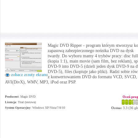
Magic DVD Ripper - program którym stworzysz ko
zapasową zabezpieczonego nośnika DVD na dysk
twardy. Do wyboru mamy 4 trybów pracy: disc ful
(kopia 1:1), main movie (sam film, bez reklam), spl
DVD-9 into DVD-5 (dzieli jeden dysk DVD-9 na 
DVD-5), files (kopiuje jako pliki). Radzi sobie rów
zobacz zrzuty ekranu
z konwertowaniem DVD do formatu VCD, SVCD,
AVI(DivX), WMV, MP3, iPod oraz PSP.
Producent
:
Magic DVD
Oceń pro
Licencja
: Trial (testowa)
System Operacyjny
:
Windows XP/Vista/7/8/10
Ocena:
3.3
(
36
gł