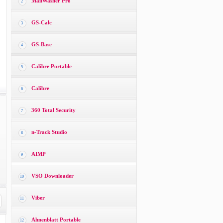
MailWasher Pro
2
GS-Calc
3
GS-Base
4
Calibre Portable
5
Calibre
6
360 Total Security
7
n-Track Studio
8
AIMP
9
VSO Downloader
10
Viber
11
Ahnenblatt Portable
12