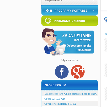
Programowanie
n
Dołącz do nas na:
Usa erp software: what businesses need to know
Copre v2.10.0 win
Coventor semulator3d v11.2