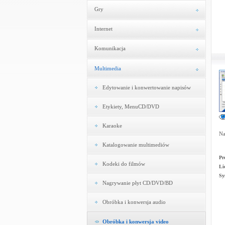
Gry
Internet
Komunikacja
Multimedia
Edytowanie i konwertowanie napisów
Etykiety, MenuCD/DVD
Karaoke
Na
Katalogowanie multimediów
Pr
Kodeki do filmów
Li
Sy
Nagrywanie płyt CD/DVD/BD
Obróbka i konwersja audio
Obróbka i konwersja video