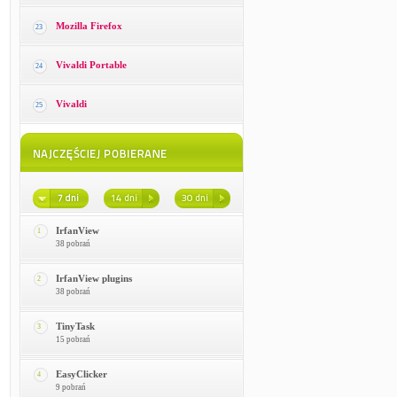
Mozilla Firefox
23
Vivaldi Portable
24
Vivaldi
25
IrfanView
1
38 pobrań
IrfanView plugins
2
38 pobrań
TinyTask
3
15 pobrań
EasyClicker
4
9 pobrań