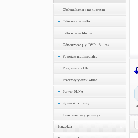
Obsługa kamer i monitoringu
Odtwarzacze audio
Odtwarzacze filmów
Odtwarzacze płyt DVD i Blu-ray
Pozostałe multimedialne
Programy dla DJa
Przechwytywanie wideo
Serwer DLNA
Syntezatory mowy
Il
Tworzenie i edycja muzyki
Narzędzia