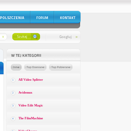
All Video Splitter
1
Avidemux
2
Video Edit Magic
3
The FilmMachine
4