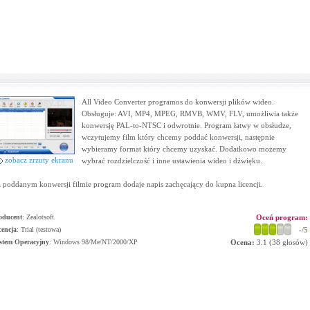
All Video Converter programos do konwersji plików wideo.
Obsługuje: AVI, MP4, MPEG, RMVB, WMV, FLV, umożliwia także
konwersję PAL-to-NTSC i odwrotnie. Program łatwy w obsłudze,
wczytujemy film który chcemy poddać konwersji, następnie
wybieramy format który chcemy uzyskać. Dodatkowo możemy
zobacz zrzuty ekranu
wybrać rozdzielczość i inne ustawienia wideo i dźwięku.
 poddanym konwersji filmie program dodaje napis zachęcający do kupna licencji.
oducent
:
Zealotsoft
Oceń program:
cencja
: Trial (testowa)
-
/5
stem Operacyjny
:
Windows 98/Me/NT/2000/XP
Ocena:
3.1
(
38
głosów)