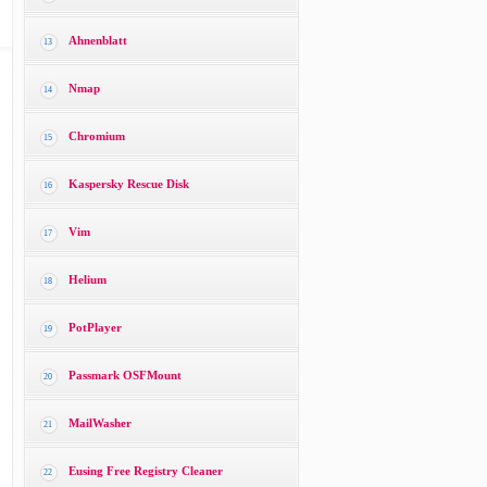
Ahnenblatt
13
Nmap
14
Chromium
15
Kaspersky Rescue Disk
16
Vim
17
Helium
18
PotPlayer
19
Passmark OSFMount
20
MailWasher
21
Eusing Free Registry Cleaner
22