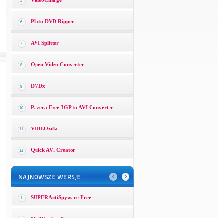
VideoCharge
5
Plato DVD Ripper
6
AVI Splitter
7
Open Video Converter
8
DVDx
9
Pazera Free 3GP to AVI Converter
10
VIDEOzilla
11
Quick AVI Creator
12
SUPERAntiSpyware Free
1