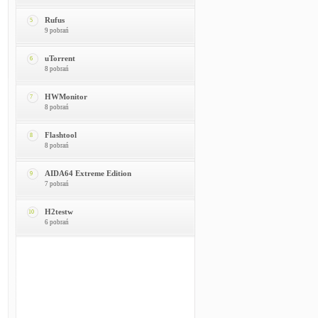
Rufus
5
9 pobrań
uTorrent
6
8 pobrań
HWMonitor
7
8 pobrań
Flashtool
8
8 pobrań
AIDA64 Extreme Edition
9
7 pobrań
H2testw
10
6 pobrań