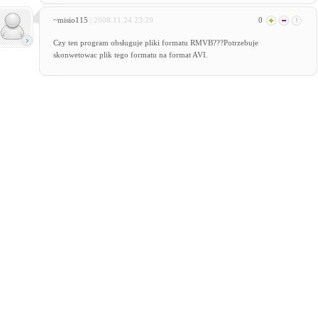
~misio115
| 2008.11.24 23:29
0
Czy ten program obsługuje pliki formatu RMVB???Potrzebuje
skonwetowac plik tego formatu na format AVI.