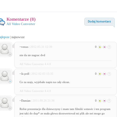
Komentarze (
8
)
All Video Converter
ajlepsze
|
najnowsze
~venus
| 2012.05.31 12:39
0
nie da sie nagrac dvd
All Video Converter 4.4.0
~Ja prdl
| 2012.02.03 15:35
0
Co za szajs, wyjebało napis na cały ekran.
All Video Converter 4.4.0
~Damian
| 2011.09.26 21:36
0
Robie prezentacje dla dziewczyny i mam tam filmiki wstawic i ten program
jest taki do dup* ze mała głowa skonwertował mi plik ale nei moge go