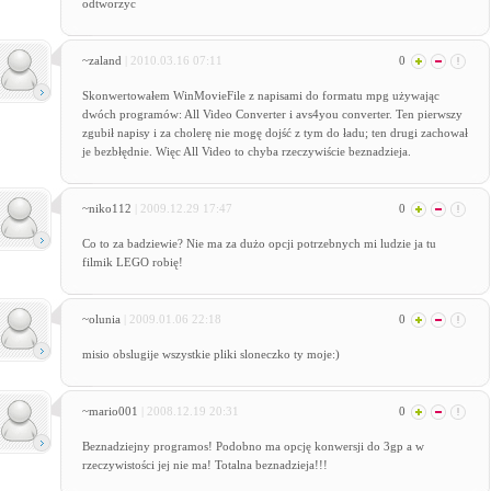
odtworzyc
~zaland
| 2010.03.16 07:11
0
Skonwertowałem WinMovieFile z napisami do formatu mpg używając
dwóch programów: All Video Converter i avs4you converter. Ten pierwszy
zgubił napisy i za cholerę nie mogę dojść z tym do ładu; ten drugi zachował
je bezbłędnie. Więc All Video to chyba rzeczywiście beznadzieja.
~niko112
| 2009.12.29 17:47
0
Co to za badziewie? Nie ma za dużo opcji potrzebnych mi ludzie ja tu
filmik LEGO robię!
~olunia
| 2009.01.06 22:18
0
misio obslugije wszystkie pliki sloneczko ty moje:)
~mario001
| 2008.12.19 20:31
0
Beznadziejny programos! Podobno ma opcję konwersji do 3gp a w
rzeczywistości jej nie ma! Totalna beznadzieja!!!