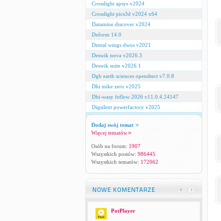
Crosslight apsys v2024
Crosslight pics3d v2024 x64
Datamine.discover v2024
Deform 14.0
Dental wings dwos v2021
Deswik nova v2026.3
Deswik suite v2026.1
Dgb earth sciences opendtect v7.0.8
Dhi mike zero v2025
Dhi-wasy feflow 2026 v11.0.4.24147
Digsilent powerfactory v2025
Dodaj swój temat
Więcej tematów
Osób na forum:
1907
Wszystkich postów:
986445
Wszystkich tematów:
172062
PotPlayer