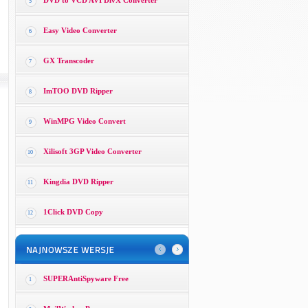
DVD to VCD AVI DivX Converter
5
Easy Video Converter
6
GX Transcoder
7
ImTOO DVD Ripper
8
WinMPG Video Convert
9
Xilisoft 3GP Video Converter
10
Kingdia DVD Ripper
11
1Click DVD Copy
12
SUPERAntiSpyware Free
1