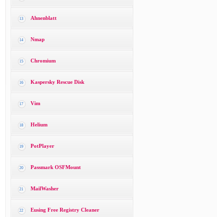
Ahnenblatt
13
Nmap
14
Chromium
15
Kaspersky Rescue Disk
16
Vim
17
Helium
18
PotPlayer
19
Passmark OSFMount
20
MailWasher
21
Eusing Free Registry Cleaner
22