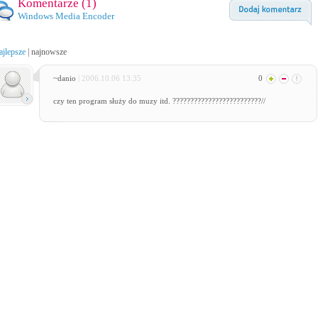
Komentarze (
1
)
Windows Media Encoder
ajlepsze
|
najnowsze
~danio
| 2006.10.06 13:35
0
czy ten program służy do muzy itd. ?????????????????????????//