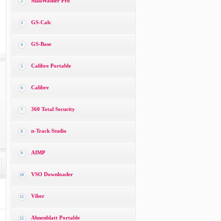
MailWasher Pro
2
GS-Calc
3
GS-Base
4
Calibre Portable
5
Calibre
6
360 Total Security
7
n-Track Studio
8
AIMP
9
VSO Downloader
10
Viber
11
Ahnenblatt Portable
12