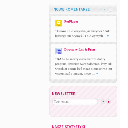
PotPlayer
~kuśka:
Tnie wszystko jak brzytwa ! Nikt
lepszego nie wymyślił i nie wymyśli ...
Directory List & Print
~AAA:
To rzeczywiście bardzo dobry
program, szczerze wart polecenia. Przy tak
wysokiej ocenie być może niestosowne jest
wspominać o innym, nieco l...