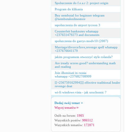
Spolszczenie do f.e.a.r 2: project origin
Program do klikania
Buy nembutal for beginner telegram
@nembutalonlinestore
sspolszczenia do airport tycoon 3
Counterfeit banknotes whatsapp
+237651479273 and documents
spolszczenia do garrys modv10 (2007)
Marriage/divorce/love,revenge spell whatsapp
+237676641179
jakim programem otworzyć style rolanda?
Are iready scores good? understanding math
and reading
Join illuminati in russia
whatsapp:+237682708999
[[+256759162994]]] effective traditional healer
revenge deat
wi-fi windows vista - jak uruchomic ?
Dodaj swój temat
Więcej tematów
Osób na forum:
1905
Wszystkich postów:
986512
Wszystkich tematów:
172071