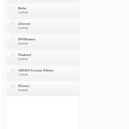
Rufus
5
9 pobrań
uTorrent
6
8 pobrań
HWMonitor
7
8 pobrań
Flashtool
8
8 pobrań
AIDA64 Extreme Edition
9
7 pobrań
H2testw
10
6 pobrań