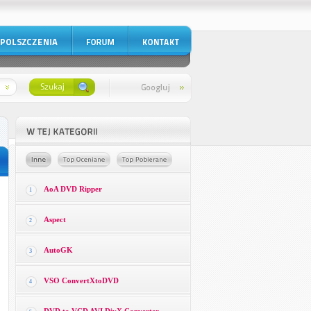
AoA DVD Ripper
1
Aspect
2
AutoGK
3
VSO ConvertXtoDVD
4