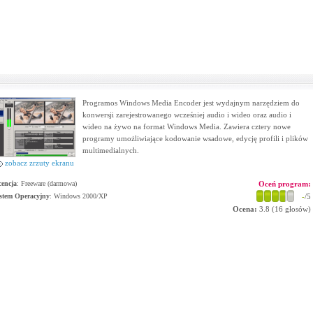
Programos Windows Media Encoder jest wydajnym narzędziem do
konwersji zarejestrowanego wcześniej audio i wideo oraz audio i
wideo na żywo na format Windows Media. Zawiera cztery nowe
programy umożliwiające kodowanie wsadowe, edycję profili i plików
multimedialnych.
zobacz zrzuty ekranu
cencja
: Freeware (darmowa)
Oceń program:
stem Operacyjny
:
Windows 2000/XP
-
/5
Ocena:
3.8
(
16
głosów)