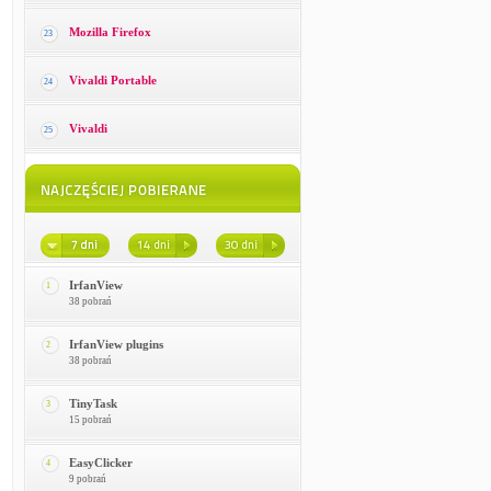
Mozilla Firefox
23
Vivaldi Portable
24
Vivaldi
25
IrfanView
1
38 pobrań
IrfanView plugins
2
38 pobrań
TinyTask
3
15 pobrań
EasyClicker
4
9 pobrań