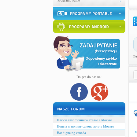
Programowanie
Il
Dołącz do nas na:
Плюсы авто тюнинга ателье в Москве
Пошив и тюнинг салона авто в Москве
n
Hat digitzing canada