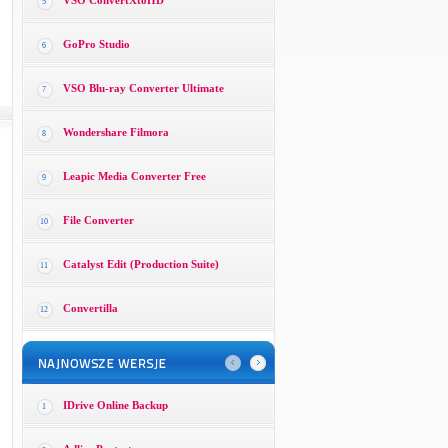
VSO ConvertXtoHD
5
GoPro Studio
6
VSO Blu-ray Converter Ultimate
7
Wondershare Filmora
8
Leapic Media Converter Free
9
File Converter
10
Catalyst Edit (Production Suite)
11
Convertilla
12
IDrive Online Backup
1