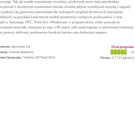
boczego. Tak jak zostało wspomniane wcześniej, użytkownik może tutaj samodzielnie
ecydować o docelowym rozszerzeniu (można również jedynie wydobywać muzykę z nagrań)
b posłużyć się gotowymi ustawieniami dla wybranych urządzeń docelowych (najczęściej
bilnych, na przykład konkretnych modeli smartfonów wiodących producentów, w tym
ple’a, Samsunga, HTC, Nokii itd.). Wbudowany w program edytor wideo pozwala na
zycinanie materiału, obracanie go (np. o 90 stopni, jeśli został nagrany w niefortunnej orientacji
zy pomocy telefonu), podstawowe korekcje barwne oraz dodawanie napisów.
oducent
:
Apowersoft Ltd.
Oceń program:
cencja
: Freeware (darmowa)
-
/5
stem Operacyjny
:
Windows XP/Vista/7/8/10
Ocena:
4.7
(
14
głosów)