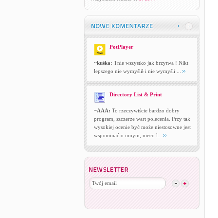
PotPlayer
~kuśka:
Tnie wszystko jak brzytwa ! Nikt
lepszego nie wymyślił i nie wymyśli ...
Directory List & Print
~AAA:
To rzeczywiście bardzo dobry
program, szczerze wart polecenia. Przy tak
wysokiej ocenie być może niestosowne jest
wspominać o innym, nieco l...