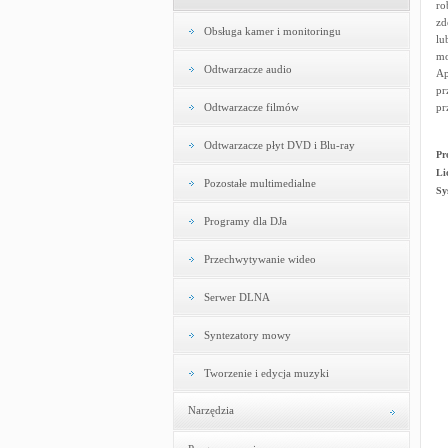
ro
zd
Obsługa kamer i monitoringu
lu
mo
Odtwarzacze audio
Ap
pr
Odtwarzacze filmów
pr
Odtwarzacze płyt DVD i Blu-ray
Pr
Li
Pozostałe multimedialne
Sy
Programy dla DJa
Przechwytywanie wideo
Serwer DLNA
Syntezatory mowy
Tworzenie i edycja muzyki
Narzędzia