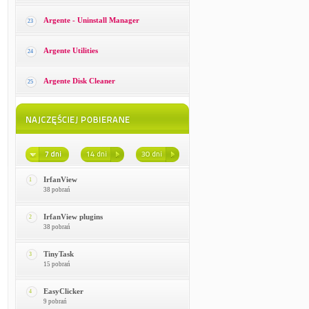
Argente - Uninstall Manager
23
Argente Utilities
24
Argente Disk Cleaner
25
IrfanView
1
38 pobrań
IrfanView plugins
2
38 pobrań
TinyTask
3
15 pobrań
EasyClicker
4
9 pobrań