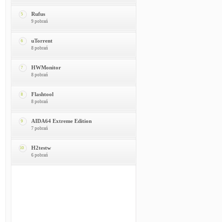
Rufus
5
9 pobrań
uTorrent
6
8 pobrań
HWMonitor
7
8 pobrań
Flashtool
8
8 pobrań
AIDA64 Extreme Edition
9
7 pobrań
H2testw
10
6 pobrań