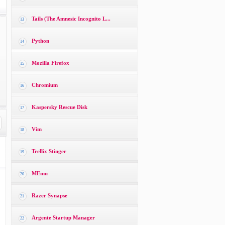
Tails (The Amnesic Incognito L...
13
Python
14
Mozilla Firefox
15
Chromium
16
Kaspersky Rescue Disk
17
Vim
18
Trellix Stinger
19
MEmu
20
Razer Synapse
21
Argente Startup Manager
22