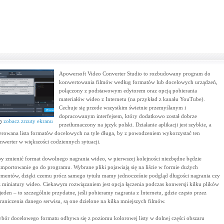
Apowersoft Video Converter Studio to rozbudowany program do
konwertowania filmów według formatów lub docelowych urządzeń,
połączony z podstawowym edytorem oraz opcją pobierania
materiałów wideo z Internetu (na przykład z kanału YouTube).
Cechuje się przede wszystkim świetnie przemyślanym i
dopracowanym interfejsem, który dodatkowo został dobrze
zobacz zrzuty ekranu
przetłumaczony na język polski. Działanie aplikacji jest szybkie, a
erowana lista formatów docelowych na tyle długa, by z powodzeniem wykorzystać ten
nwerter w większości codziennych sytuacji.
y zmienić format dowolnego nagrania wideo, w pierwszej kolejności niezbędne będzie
importowanie go do programu. Wybrane pliki pojawiają się na liście w formie dużych
ementów, dzięki czemu prócz samego tytułu mamy jednocześnie podgląd długości nagrania czy
ż miniatury wideo. Ciekawym rozwiązaniem jest opcja łączenia podczas konwersji kilku plików
jeden – to szczególnie przydatne, jeśli pobieramy nagrania z Internetu, gdzie często przez
raniczenia danego serwisu, są one dzielone na kilka mniejszych filmów.
bór docelowego formatu odbywa się z poziomu kolorowej listy w dolnej części obszaru