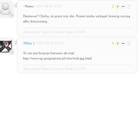
~Nemo
| 2017.04.09 23:32
2
Darmowe? Chyba, że przez trzy dni. Potem trzeba wykupić licencję roczną
albo dożywotnią.
Apowersoft Video Converter Studio 4.6.0.0
XMan 1
| 2017.03.16 23:25
6
To nie jest licencja freeware ale trial:
http://www.up.programosy.pl/view/trial.jpg.html
Apowersoft Video Converter Studio 4.5.9.0