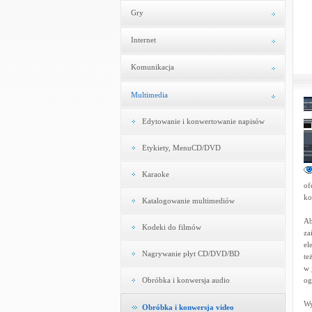
Gry
Internet
Komunikacja
Multimedia
Edytowanie i konwertowanie napisów
Etykiety, MenuCD/DVD
Karaoke
of
ko
Katalogowanie multimediów
Ab
Kodeki do filmów
za
el
Nagrywanie płyt CD/DVD/BD
te
w 
Obróbka i konwersja audio
og
Wy
Obróbka i konwersja video