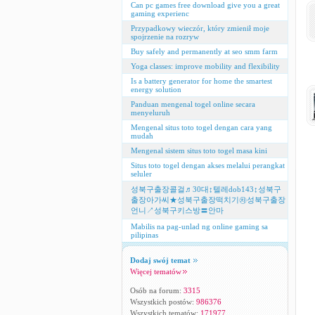
Can pc games free download give you a great
gaming experienc
Przypadkowy wieczór, który zmienił moje
spojrzenie na rozryw
Buy safely and permanently at seo smm farm
Yoga classes: improve mobility and flexibility
Is a battery generator for home the smartest
energy solution
Panduan mengenal togel online secara
menyeluruh
Mengenal situs toto togel dengan cara yang
mudah
Mengenal sistem situs toto togel masa kini
Situs toto togel dengan akses melalui perangkat
seluler
성북구출장콜걸♬30대↕텔레dob143↕성북구
출장아가씨★성북구출장떡치기㉷성북구출장
언니↗성북구키스방〓안마
Mabilis na pag-unlad ng online gaming sa
pilipinas
Dodaj swój temat
Więcej tematów
Osób na forum:
3315
Wszystkich postów:
986376
Wszystkich tematów:
171977