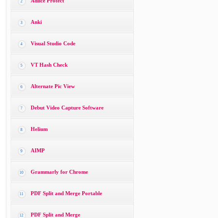
Adlice Protect
2
Anki
3
Visual Studio Code
4
VT Hash Check
5
Alternate Pic View
6
Debut Video Capture Software
7
Helium
8
AIMP
9
Grammarly for Chrome
10
PDF Split and Merge Portable
11
PDF Split and Merge
12