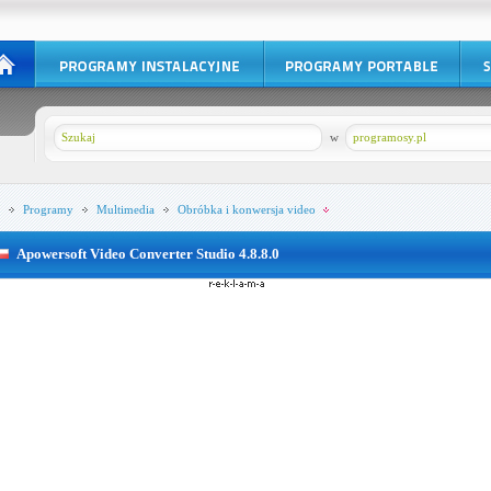
w
programosy.pl
Programy
Multimedia
Obróbka i konwersja video
Apowersoft Video Converter Studio 4.8.8.0