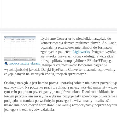
EyeFrame Converter to niewielkie narzędzie do
konwertowania danych multimedialnych. Aplikacja
pozwala na przystosowanie filmów do formatów
zgodnych z pakietem
Lightworks
. Program wyróżn
się wysoką uniwersalnością - obsługuje wszystkie
rodzaje plików kompatybilne z FFmbc/FFmpeg.
zobacz zrzuty ekranu
Oferuje także możliwość tworzenia nagrań w
wysokiej/niskiej jakości. Dzięki EyeFrame Converter znacznie usprawnimy
edycję danych na starszych konfiguracjach sprzętowych.
Obsługa narzędzia jest bardzo prosta - poradzą sobie z nią nawet początkują
użytkownicy. Na początku pracy z aplikacją należy wczytać materiały wide
tym celu po prostu przeciągamy je na główne okno. Dwukrotne kliknięcie
lewym przyciskiem myszy na wybraną pozycję listy spowoduje otworzenie 
podglądu, natomiast po wciśnięciu prawego klawisza mamy możliwość
ustawienia docelowych formatów. Konwersję rozpoczynamy poprzez wybra
jednego z trzech trybów działania.