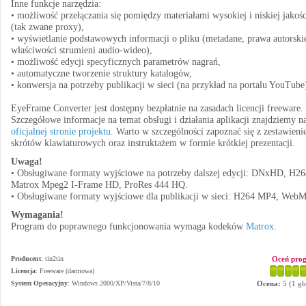
Inne funkcje narzędzia:
• możliwość przełączania się pomiędzy materiałami wysokiej i niskiej jakośc
(tak zwane proxy),
• wyświetlanie podstawowych informacji o pliku (metadane, prawa autorski
właściwości strumieni audio-wideo),
• możliwość edycji specyficznych parametrów nagrań,
• automatyczne tworzenie struktury katalogów,
• konwersja na potrzeby publikacji w sieci (na przykład na portalu YouTube
EyeFrame Converter jest dostępny bezpłatnie na zasadach licencji freeware.
Szczegółowe informacje na temat obsługi i działania aplikacji znajdziemy n
oficjalnej stronie projektu
. Warto w szczególności zapoznać się z zestawien
skrótów klawiaturowych oraz instruktażem w formie krótkiej prezentacji.
Uwaga!
• Obsługiwane formaty wyjściowe na potrzeby dalszej edycji: DNxHD, H26
Matrox Mpeg2 I-Frame HD, ProRes 444 HQ.
• Obsługiwane formaty wyjściowe dla publikacji w sieci: H264 MP4, WebM
Wymagania!
Program do poprawnego funkcjonowania wymaga kodeków
Matrox
.
Producent
:
tin2tin
Oceń pro
Licencja
: Freeware (darmowa)
System Operacyjny
:
Windows 2000/XP/Vista/7/8/10
Ocena:
5
(
1
gł