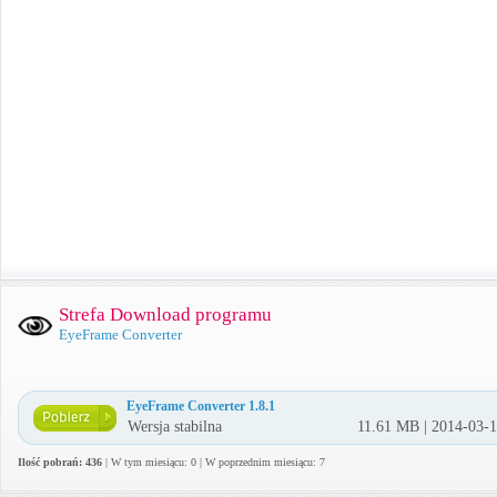
Strefa Download programu
EyeFrame Converter
EyeFrame Converter 1.8.1
Wersja stabilna
11.61 MB | 2014-03-
Ilość pobrań: 436
| W tym miesiącu: 0 | W poprzednim miesiącu: 7