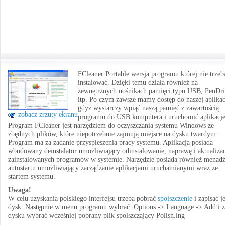
FCleaner Portable wersja programu której nie trzeb
instalować. Dzięki temu działa również na
zewnętrznych nośnikach pamięci typu USB, PenDr
itp. Po czym zawsze mamy dostęp do naszej aplikac
gdyż wystarczy wpiąć naszą pamięć z zawartością
zobacz zrzuty ekranu
programu do USB komputera i uruchomić aplikacje
Program FCleaner jest narzędziem do oczyszczania systemu Windows ze
zbędnych plików, które niepotrzebnie zajmują miejsce na dysku twardym.
Program ma za zadanie przyspieszenia pracy systemu. Aplikacja posiada
wbudowany deinstalator umożliwiający odinstalowanie, naprawę i aktualiza
zainstalowanych programów w systemie. Narzędzie posiada również menadż
autostartu umożliwiający zarządzanie aplikacjami uruchamianymi wraz ze
startem systemu.
Uwaga!
W celu uzyskania polskiego interfejsu trzeba pobrać
spolszczenie
i zapisać j
dysk. Następnie w menu programu wybrać: Options -> Language -> Add i z
dysku wybrać wcześniej pobrany plik spolszczający Polish.lng