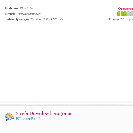
Producent
:
FTweak Inc
Oceń pro
Licencja
: Freeware (darmowa)
System Operacyjny
:
Windows 2000/XP/Vista/7
Ocena:
2.5
(
2
gł
Strefa Download programu
FCleaner Portable