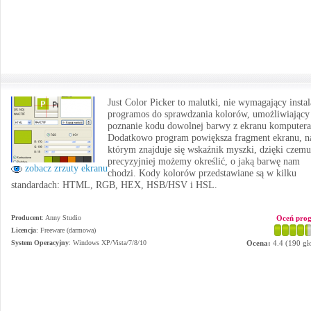
Just Color Picker to malutki, nie wymagający instal
programos do sprawdzania kolorów, umożliwiający
poznanie kodu dowolnej barwy z ekranu komputera
Dodatkowo program powiększa fragment ekranu, n
którym znajduje się wskaźnik myszki, dzięki czemu
precyzyjniej możemy określić, o jaką barwę nam
zobacz zrzuty ekranu
chodzi. Kody kolorów przedstawiane są w kilku
standardach: HTML, RGB, HEX, HSB/HSV i HSL.
Producent
:
Anny Studio
Oceń pro
Licencja
: Freeware (darmowa)
System Operacyjny
:
Windows XP/Vista/7/8/10
Ocena:
4.4
(
190
gł