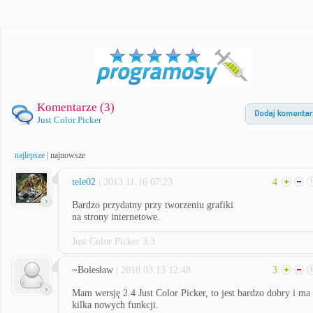
Komentarze (
3
)
Just Color Picker
najlepsze
|
najnowsze
tele02
| 2013.11.16 07:23
4
Bardzo przydatny przy tworzeniu grafiki
na strony internetowe.
Just Color Picker 3.3
~Bolesław
| 2010.03.13 12:48
3
Mam wersję 2.4 Just Color Picker, to jest bardzo dobry i ma
kilka nowych funkcji.