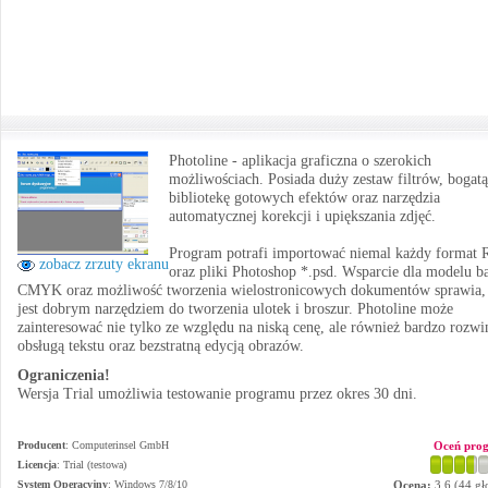
Photoline - aplikacja graficzna o szerokich
możliwościach. Posiada duży zestaw filtrów, bogatą
bibliotekę gotowych efektów oraz narzędzia
automatycznej korekcji i upiększania zdjęć.
Program potrafi importować niemal każdy format
zobacz zrzuty ekranu
oraz pliki Photoshop *.psd. Wsparcie dla modelu b
CMYK oraz możliwość tworzenia wielostronicowych dokumentów sprawia,
jest dobrym narzędziem do tworzenia ulotek i broszur. Photoline może
zainteresować nie tylko ze względu na niską cenę, ale również bardzo rozwi
obsługą tekstu oraz bezstratną edycją obrazów.
Ograniczenia!
Wersja Trial umożliwia testowanie programu przez okres 30 dni.
Producent
:
Computerinsel GmbH
Oceń pro
Licencja
: Trial (testowa)
System Operacyjny
:
Windows 7/8/10
Ocena:
3.6
(
44
gł