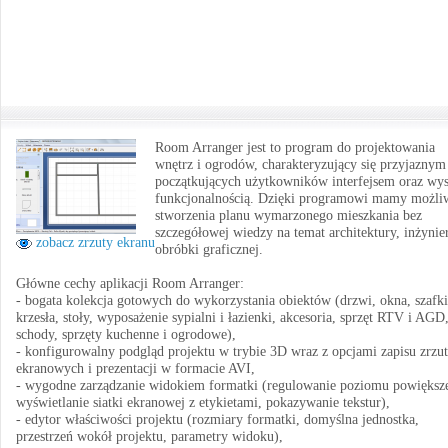
Room Arranger jest to program do projektowania
wnętrz i ogrodów, charakteryzujący się przyjaznym
początkujących użytkowników interfejsem oraz wy
funkcjonalnością. Dzięki programowi mamy możli
stworzenia planu wymarzonego mieszkania bez
szczegółowej wiedzy na temat architektury, inżynier
zobacz zrzuty ekranu
obróbki graficznej.
Główne cechy aplikacji Room Arranger:
- bogata kolekcja gotowych do wykorzystania obiektów (drzwi, okna, szafki
krzesła, stoły, wyposażenie sypialni i łazienki, akcesoria, sprzęt RTV i AGD
schody, sprzęty kuchenne i ogrodowe),
- konfigurowalny podgląd projektu w trybie 3D wraz z opcjami zapisu zrzu
ekranowych i prezentacji w formacie AVI,
- wygodne zarządzanie widokiem formatki (regulowanie poziomu powiększe
wyświetlanie siatki ekranowej z etykietami, pokazywanie tekstur),
- edytor właściwości projektu (rozmiary formatki, domyślna jednostka,
przestrzeń wokół projektu, parametry widoku),