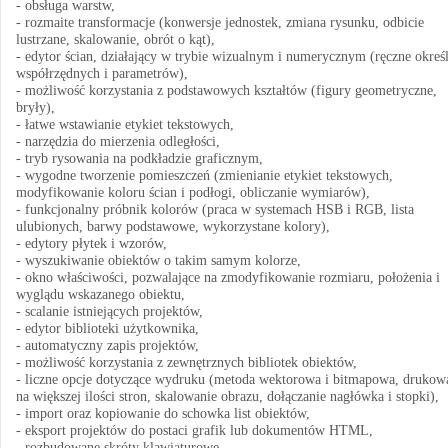
- obsługa warstw,
- rozmaite transformacje (konwersje jednostek, zmiana rysunku, odbicie
lustrzane, skalowanie, obrót o kąt),
- edytor ścian, działający w trybie wizualnym i numerycznym (ręczne okreś
współrzędnych i parametrów),
- możliwość korzystania z podstawowych kształtów (figury geometryczne,
bryły),
- łatwe wstawianie etykiet tekstowych,
- narzędzia do mierzenia odległości,
- tryb rysowania na podkładzie graficznym,
- wygodne tworzenie pomieszczeń (zmienianie etykiet tekstowych,
modyfikowanie koloru ścian i podłogi, obliczanie wymiarów),
- funkcjonalny próbnik kolorów (praca w systemach HSB i RGB, lista
ulubionych, barwy podstawowe, wykorzystane kolory),
- edytory płytek i wzorów,
- wyszukiwanie obiektów o takim samym kolorze,
- okno właściwości, pozwalające na zmodyfikowanie rozmiaru, położenia i
wyglądu wskazanego obiektu,
- scalanie istniejących projektów,
- edytor biblioteki użytkownika,
- automatyczny zapis projektów,
- możliwość korzystania z zewnętrznych bibliotek obiektów,
- liczne opcje dotyczące wydruku (metoda wektorowa i bitmapowa, drukow
na większej ilości stron, skalowanie obrazu, dołączanie nagłówka i stopki),
- import oraz kopiowanie do schowka list obiektów,
- eksport projektów do postaci grafik lub dokumentów HTML,
- rozbudowane skróty klawiaturowe.