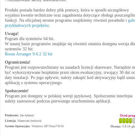
Produkt posiada bardzo dobry plik pomocy, która w sposób szczegółowy
wyjaśnia kwestie techniczne oraz zagadnienia dotyczące obsługi poszczegól
funkcji. Na oficjalnej stronie programu znajdziemy również poradniki i
gale
przykładowych projektów
.
Uwaga!
Pogram dla systemów 64 bit.
W naszej bazie programów znajduje się również ostatnia dostępna wersja dl
systemów 32 bit:
Room Arranger 9.6.2 32 bit
Ograniczenia!
Program jest rozpowszechniany na zasadach licencji shareware. Narzędzie 
być wykorzystywane bezpłatnie przez okres ewaluacyjny, trwający 30 dni o
daty instalacji. Po jego upływie, należy zakupić kod aktywacyjny bądź usun
aplikację z systemu operacyjnego.
Spolszczenie!
Program jest dostępny w polskiej wersji językowej. Spolszczenie interfejsu
należy zastosować podczas pierwszego uruchomienia aplikacji.
Producent
:
Jan Adamec
Oceń pro
Licencja
: Shareware (testowa)
System Operacyjny
:
Windows XP/Vista/7/8/10
Ocena:
3.8
(
4
gł