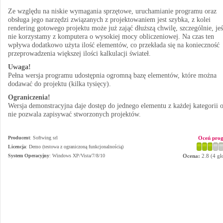
Ze względu na niskie wymagania sprzętowe, uruchamianie programu oraz
obsługa jego narzędzi związanych z projektowaniem jest szybka, z kolei
rendering gotowego projektu może już zająć dłuższą chwilę, szczególnie, jeś
nie korzystamy z komputera o wysokiej mocy obliczeniowej. Na czas ten
wpływa dodatkowo użyta ilość elementów, co przekłada się na konieczność
przeprowadzenia większej ilości kalkulacji świateł.
Uwaga!
Pełna wersja programu udostępnia ogromną bazę elementów, które można
dodawać do projektu (kilka tysięcy).
Ograniczenia!
Wersja demonstracyjna daje dostęp do jednego elementu z każdej kategorii 
nie pozwala zapisywać stworzonych projektów.
Producent
:
Softwing srl
Oceń pro
Licencja
: Demo (testowa z ograniczoną funkcjonalnością)
System Operacyjny
:
Windows XP/Vista/7/8/10
Ocena:
2.8
(
4
gł