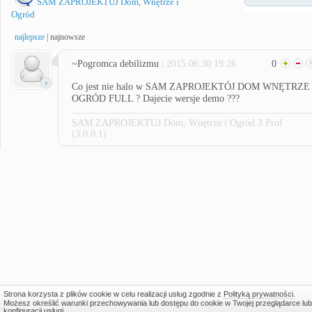
SAM ZAPROJEKTUJ Dom, Wnętrze i
Ogród
najlepsze
|
najnowsze
~Pogromca debilizmu
| 2015.06.30 19:26
0
Co jest nie halo w SAM ZAPROJEKTÓJ DOM WNĘTRZE
OGRÓD FULL ? Dajecie wersje demo ???
SAM ZAPROJEKTUJ Dom, Wnętrze i Ogród 3 Prof
(3.0.0.1)
Strona korzysta z plików cookie w celu realizacji usług zgodnie z
Polityką prywatności
.
Możesz określić warunki przechowywania lub dostępu do cookie w Twojej przeglądarce lub
konfiguracji usługi.