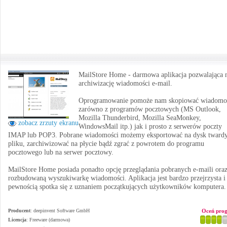
MailStore Home - darmowa aplikacja pozwalająca 
archiwizację wiadomości e-mail.
Oprogramowanie pomoże nam skopiować wiadomo
zarówno z programów pocztowych (MS Outlook,
Mozilla Thunderbird, Mozilla SeaMonkey,
zobacz zrzuty ekranu
WindowsMail itp.) jak i prosto z serwerów poczty
IMAP lub POP3. Pobrane wiadomości możemy eksportować na dysk tward
pliku, zarchiwizować na płycie bądź zgrać z powrotem do programu
pocztowego lub na serwer pocztowy.
MailStore Home posiada ponadto opcję przeglądania pobranych e-maili ora
rozbudowaną wyszukiwarkę wiadomości. Aplikacja jest bardzo przejrzysta i
pewnością spotka się z uznaniem początkujących użytkowników komputera.
Producent
:
deepinvent Software GmbH
Oceń pro
Licencja
: Freeware (darmowa)