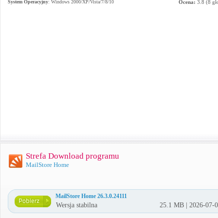
System Operacyjny
:
Windows 2000/XP/Vista/7/8/10
Ocena:
3.8
(
8
gł
Strefa Download programu
MailStore Home
MailStore Home 26.3.0.24111
Wersja stabilna
25.1 MB | 2026-07-