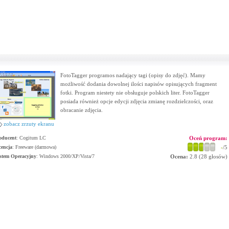
FotoTagger programos nadający tagi (opisy do zdjęć). Mamy
możliwość dodania dowolnej ilości napisów opisujących fragment
fotki. Program niestety nie obsługuje polskich liter. FotoTagger
posiada również opcje edycji zdjęcia zmianę rozdzielczości, oraz
obracanie zdjęcia.
zobacz zrzuty ekranu
oducent
:
Cogitum LC
Oceń program:
cencja
: Freeware (darmowa)
-
/5
stem Operacyjny
:
Windows 2000/XP/Vista/7
Ocena:
2.8
(
28
głosów)