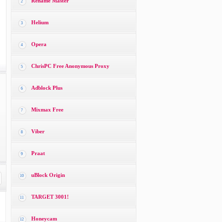
Rename Master
2
Helium
3
Opera
4
ChrisPC Free Anonymous Proxy
5
Adblock Plus
6
Mixmax Free
7
Viber
8
Praat
9
uBlock Origin
10
TARGET 3001!
11
Honeycam
12