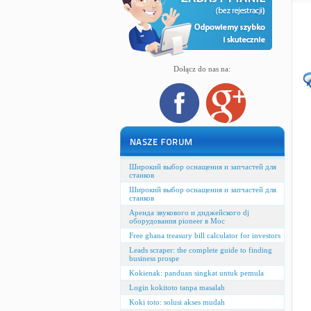
Dołącz do nas na:
Широкий выбор оснащения и запчастей для
станков
Широкий выбор оснащения и запчастей для
станков
Аренда звукового и диджейского dj
оборудования pioneer в Мос
Free ghana treasury bill calculator for investors
Leads scraper: the complete guide to finding
business prospe
Kokienak: panduan singkat untuk pemula
Login kokitoto tanpa masalah
Koki toto: solusi akses mudah