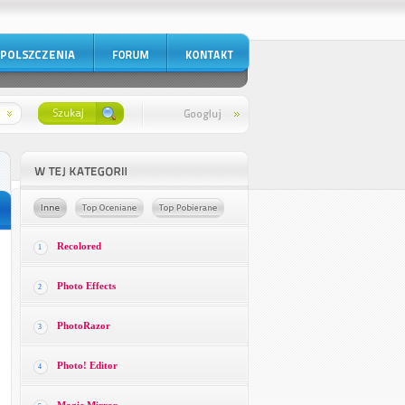
Recolored
1
Photo Effects
2
PhotoRazor
3
Photo! Editor
4