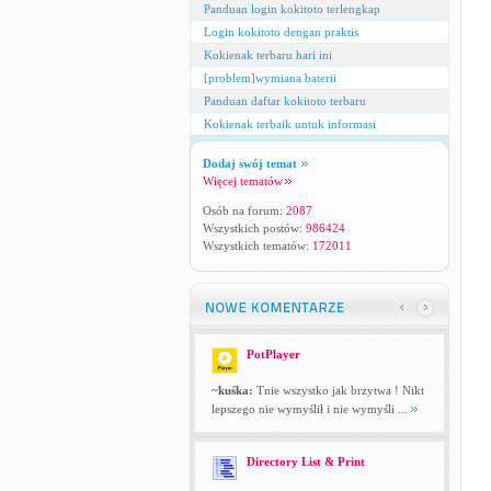
Panduan login kokitoto terlengkap
Login kokitoto dengan praktis
Kokienak terbaru hari ini
[problem]wymiana baterii
Panduan daftar kokitoto terbaru
Kokienak terbaik untuk informasi
Dodaj swój temat
Więcej tematów
Osób na forum:
2087
Wszystkich postów:
986424
Wszystkich tematów:
172011
PotPlayer
~kuśka:
Tnie wszystko jak brzytwa ! Nikt
lepszego nie wymyślił i nie wymyśli ...
Directory List & Print