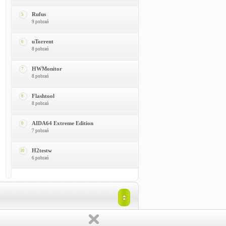
Rufus
5
9 pobrań
uTorrent
6
8 pobrań
HWMonitor
7
8 pobrań
Flashtool
8
8 pobrań
AIDA64 Extreme Edition
9
7 pobrań
H2testw
10
6 pobrań