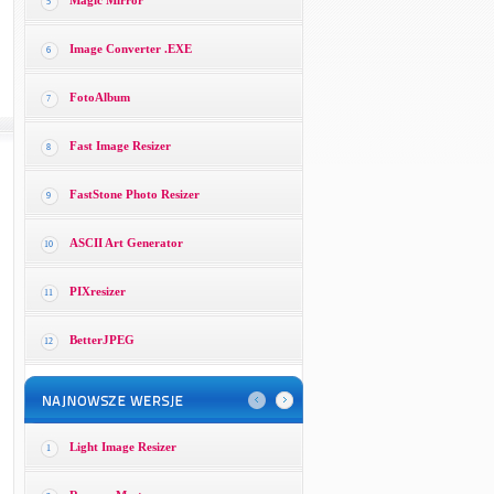
Magic Mirror
5
Image Converter .EXE
6
FotoAlbum
7
Fast Image Resizer
8
FastStone Photo Resizer
9
ASCII Art Generator
10
PIXresizer
11
BetterJPEG
12
Light Image Resizer
1