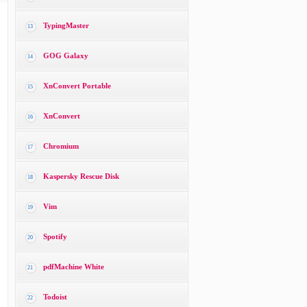
TypingMaster
13
GOG Galaxy
14
XnConvert Portable
15
XnConvert
16
Chromium
17
Kaspersky Rescue Disk
18
Vim
19
Spotify
20
pdfMachine White
21
Todoist
22