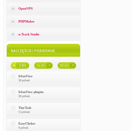
OpenVPN
23
PHPMaker
24
n-Track Studio
25
IrfanView
1
38 pobrań
IrfanView plugins
2
38 pobrań
TinyTask
3
15 pobrań
EasyClicker
4
9 pobrań