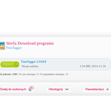
Strefa Download programu
FotoTagger
FotoTagger 2.14.0.0
Wersja stabilna
3.34 MB | 2014-11-26
ość pobrań: 1309
| W tym miesiącu: 0 | W poprzednim miesiącu: 12
0