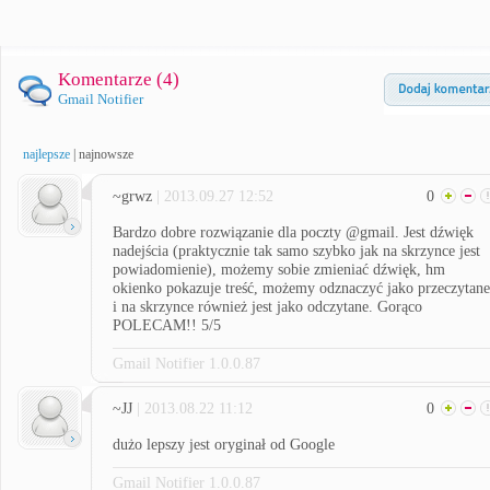
Komentarze (
4
)
Gmail Notifier
najlepsze
|
najnowsze
~grwz
| 2013.09.27 12:52
0
Bardzo dobre rozwiązanie dla poczty @gmail. Jest dźwięk
nadejścia (praktycznie tak samo szybko jak na skrzynce jest
powiadomienie), możemy sobie zmieniać dźwięk, hm
okienko pokazuje treść, możemy odznaczyć jako przeczytane
i na skrzynce również jest jako odczytane. Gorąco
POLECAM!! 5/5
Gmail Notifier 1.0.0.87
~JJ
| 2013.08.22 11:12
0
dużo lepszy jest oryginał od Google
Gmail Notifier 1.0.0.87