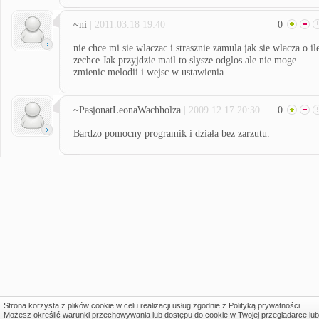
~ni
| 2011.03.18 19:40
0
nie chce mi sie wlaczac i strasznie zamula jak sie wlacza o il
zechce Jak przyjdzie mail to slysze odglos ale nie moge
zmienic melodii i wejsc w ustawienia
~PasjonatLeonaWachholza
| 2009.12.17 20:30
0
Bardzo pomocny programik i działa bez zarzutu.
Strona korzysta z plików cookie w celu realizacji usług zgodnie z
Polityką prywatności
.
Możesz określić warunki przechowywania lub dostępu do cookie w Twojej przeglądarce lub