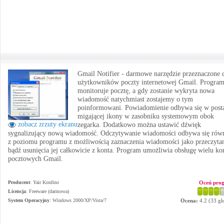
Gmail Notifier - darmowe narzędzie przeznaczone 
użytkowników poczty internetowej Gmail. Progra
monitoruje pocztę, a gdy zostanie wykryta nowa
wiadomość natychmiast zostajemy o tym
poinformowani. Powiadomienie odbywa się w post
migającej ikony w zasobniku systemowym obok
zobacz zrzuty ekranu
zegarka. Dodatkowo można ustawić dźwięk
sygnalizujący nową wiadomość. Odczytywanie wiadomości odbywa się rów
z poziomu programu z możliwością zaznaczenia wiadomości jako przeczyta
bądź usunięcia jej całkowicie z konta. Program umożliwia obsługę wielu ko
pocztowych Gmail.
Producent
:
Yair Konfino
Oceń pro
Licencja
: Freeware (darmowa)
System Operacyjny
:
Windows 2000/XP/Vista/7
Ocena:
4.2
(
33
gł