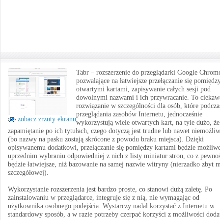
Tabr – rozszerzenie do przeglądarki Google Chrom
pozwalające na łatwiejsze przełączanie się pomiędz
otwartymi kartami, zapisywanie całych sesji pod
dowolnymi nazwami i ich przywracanie. To ciekaw
rozwiązanie w szczególności dla osób, które podcza
przeglądania zasobów Internetu, jednocześnie
zobacz zrzuty ekranu
wykorzystują wiele otwartych kart, na tyle dużo, że
zapamiętanie po ich tytułach, czego dotyczą jest trudne lub nawet niemożli
(bo nazwy na pasku zostają skrócone z powodu braku miejsca). Dzięki
opisywanemu dodatkowi, przełączanie się pomiędzy kartami będzie możliw
uprzednim wybraniu odpowiedniej z nich z listy miniatur stron, co z pewno
będzie łatwiejsze, niż bazowanie na samej nazwie witryny (nierzadko zbyt 
szczegółowej).
Wykorzystanie rozszerzenia jest bardzo proste, co stanowi dużą zaletę. Po
zainstalowaniu w przeglądarce, integruje się z nią, nie wymagając od
użytkownika osobnego podejścia. Wystarczy nadal korzystać z Internetu w
standardowy sposób, a w razie potrzeby czerpać korzyści z możliwości doda