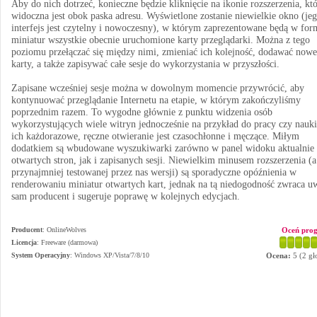
Aby do nich dotrzeć, konieczne będzie kliknięcie na ikonie rozszerzenia, kt
widoczna jest obok paska adresu. Wyświetlone zostanie niewielkie okno (je
interfejs jest czytelny i nowoczesny), w którym zaprezentowane będą w for
miniatur wszystkie obecnie uruchomione karty przeglądarki. Można z tego
poziomu przełączać się między nimi, zmieniać ich kolejność, dodawać nowe
karty, a także zapisywać całe sesje do wykorzystania w przyszłości.
Zapisane wcześniej sesje można w dowolnym momencie przywrócić, aby
kontynuować przeglądanie Internetu na etapie, w którym zakończyliśmy
poprzednim razem. To wygodne głównie z punktu widzenia osób
wykorzystujących wiele witryn jednocześnie na przykład do pracy czy nauki
ich każdorazowe, ręczne otwieranie jest czasochłonne i męczące. Miłym
dodatkiem są wbudowane wyszukiwarki zarówno w panel widoku aktualnie
otwartych stron, jak i zapisanych sesji. Niewielkim minusem rozszerzenia (a
przynajmniej testowanej przez nas wersji) są sporadyczne opóźnienia w
renderowaniu miniatur otwartych kart, jednak na tą niedogodność zwraca u
sam producent i sugeruje poprawę w kolejnych edycjach.
Producent
:
OnlineWolves
Oceń pro
Licencja
: Freeware (darmowa)
System Operacyjny
:
Windows XP/Vista/7/8/10
Ocena:
5
(
2
gł