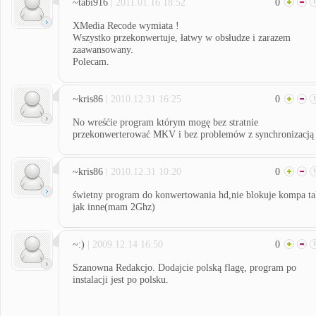
~tabi916
| 2011.01.16 18:52
0
XMedia Recode wymiata !
Wszystko przekonwertuje, łatwy w obsłudze i zarazem
zaawansowany.
Polecam.
~kris86
| 2010.12.31 16:25
0
No wreśćie program którym mogę bez stratnie
przekonwerterować MKV i bez problemów z synchronizacją
~kris86
| 2010.12.31 10:20
0
świetny program do konwertowania hd,nie blokuje kompa ta
jak inne(mam 2Ghz)
~:)
| 2009.12.14 16:50
0
Szanowna Redakcjo. Dodajcie polską flagę, program po
instalacji jest po polsku.
________