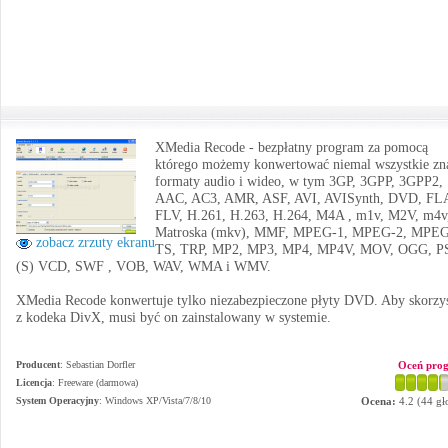
XMedia Recode - bezpłatny program za pomocą
którego możemy konwertować niemal wszystkie zn
formaty audio i wideo, w tym 3GP, 3GPP, 3GPP2,
AAC, AC3, AMR, ASF, AVI, AVISynth, DVD, FL
FLV, H.261, H.263, H.264, M4A , m1v, M2V, m4v
Matroska (mkv), MMF, MPEG-1, MPEG-2, MPEG
zobacz zrzuty ekranu
TS, TRP, MP2, MP3, MP4, MP4V, MOV, OGG, P
(S) VCD, SWF , VOB, WAV, WMA i WMV.
XMedia Recode konwertuje tylko niezabezpieczone płyty DVD. Aby skorzy
z kodeka DivX, musi być on zainstalowany w systemie.
Producent
:
Sebastian Dorfler
Oceń pro
Licencja
: Freeware (darmowa)
System Operacyjny
:
Windows XP/Vista/7/8/10
Ocena:
4.2
(
44
gł