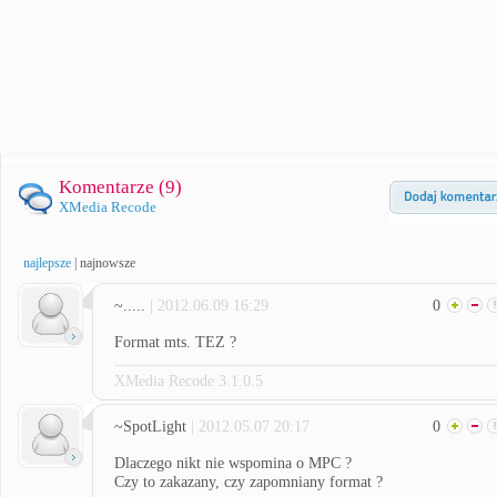
Komentarze (
9
)
XMedia Recode
najlepsze
|
najnowsze
~.....
| 2012.06.09 16:29
0
Format mts. TEZ ?
XMedia Recode 3.1.0.5
~SpotLight
| 2012.05.07 20:17
0
Dlaczego nikt nie wspomina o MPC ?
Czy to zakazany, czy zapomniany format ?