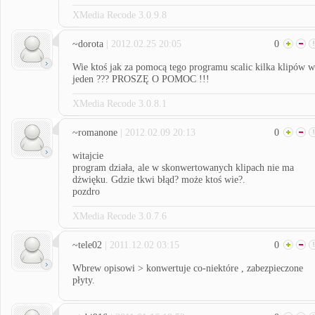
XMedia Recode 3.0.9.8
~dorota
| 2012.02.25 20:05
0
Wie ktoś jak za pomocą tego programu scalic kilka klipów w
jeden ??? PROSZĘ O POMOC !!!
XMedia Recode 3.0.8.1
~romanone
| 2012.02.09 20:13
0
witajcie
program działa, ale w skonwertowanych klipach nie ma
dżwięku. Gdzie tkwi błąd? może ktoś wie?.
pozdro
XMedia Recode 3.0.7.6
~tele02
| 2011.12.02 03:15
0
Wbrew opisowi > konwertuje co-niektóre , zabezpieczone
płyty.