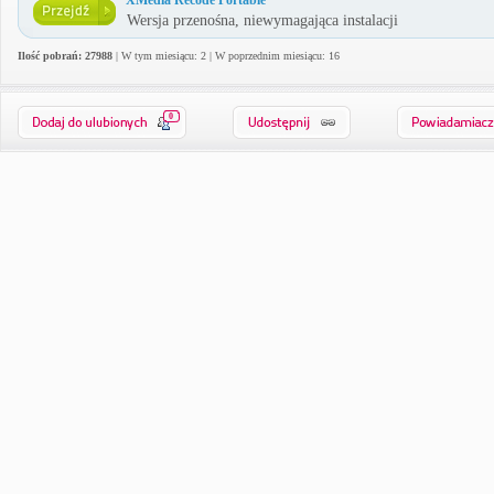
XMedia Recode Portable
Wersja przenośna, niewymagająca instalacji
Ilość pobrań: 27988
| W tym miesiącu: 2 | W poprzednim miesiącu: 16
0