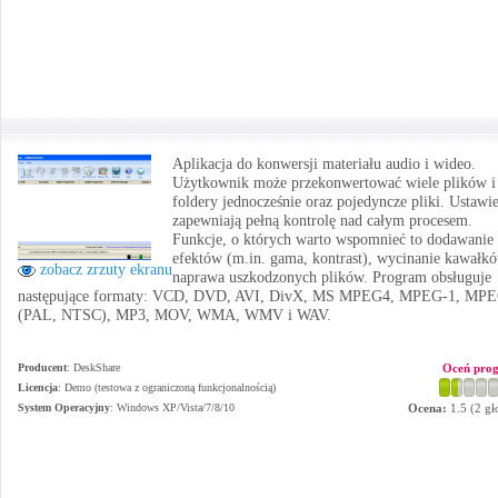
Aplikacja do konwersji materiału audio i wideo.
Użytkownik może przekonwertować wiele plików i 
foldery jednocześnie oraz pojedyncze pliki. Ustawi
zapewniają pełną kontrolę nad całym procesem.
Funkcje, o których warto wspomnieć to dodawanie
efektów (m.in. gama, kontrast), wycinanie kawałkó
zobacz zrzuty ekranu
naprawa uszkodzonych plików. Program obsługuje
następujące formaty: VCD, DVD, AVI, DivX, MS MPEG4, MPEG-1, MP
(PAL, NTSC), MP3, MOV, WMA, WMV i WAV.
Producent
:
DeskShare
Oceń pro
Licencja
: Demo (testowa z ograniczoną funkcjonalnością)
System Operacyjny
:
Windows XP/Vista/7/8/10
Ocena:
1.5
(
2
gł