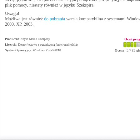
plik pomocy, niestety również w języku Szekspira.
Uwaga!
Możliwa jest również
do pobrania
wersja kompatybilna z systemami Windo
2000, XP, 2003.
Producent
:
Abyss Media Company
Oceń pro
Licencja
: Demo (testowa z ograniczoną funkcjonalnością)
System Operacyjny
:
Windows Vista/7/8/10
Ocena:
3.7
(
3
gł