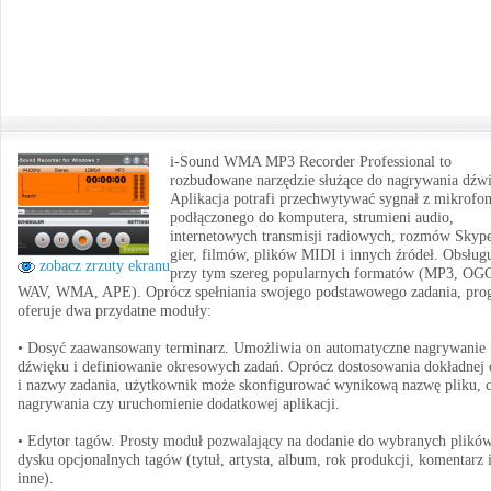
i-Sound WMA MP3 Recorder Professional to
rozbudowane narzędzie służące do nagrywania dźw
Aplikacja potrafi przechwytywać sygnał z mikrofo
podłączonego do komputera, strumieni audio,
internetowych transmisji radiowych, rozmów Skype
gier, filmów, plików MIDI i innych źródeł. Obsług
zobacz zrzuty ekranu
przy tym szereg popularnych formatów (MP3, OG
WAV, WMA, APE). Oprócz spełniania swojego podstawowego zadania, pro
oferuje dwa przydatne moduły:
• Dosyć zaawansowany terminarz. Umożliwia on automatyczne nagrywanie
dźwięku i definiowanie okresowych zadań. Oprócz dostosowania dokładnej 
i nazwy zadania, użytkownik może skonfigurować wynikową nazwę pliku, c
nagrywania czy uruchomienie dodatkowej aplikacji.
• Edytor tagów. Prosty moduł pozwalający na dodanie do wybranych plikó
dysku opcjonalnych tagów (tytuł, artysta, album, rok produkcji, komentarz 
inne).