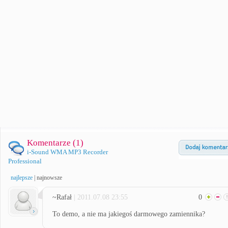
Komentarze (
1
)
i-Sound WMA MP3 Recorder
Professional
najlepsze
|
najnowsze
~Rafał
| 2011.07.08 23:55
0
To demo, a nie ma jakiegoś darmowego zamiennika?