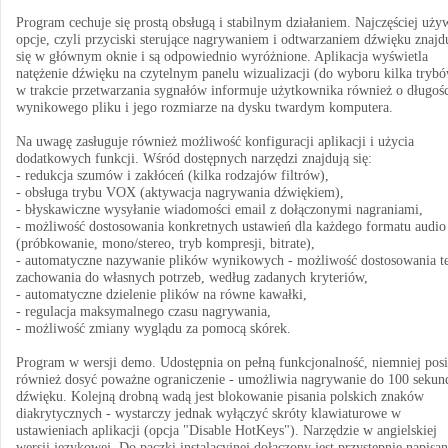
Program cechuje się prostą obsługą i stabilnym działaniem. Najczęściej uży
opcje, czyli przyciski sterujące nagrywaniem i odtwarzaniem dźwięku znajd
się w głównym oknie i są odpowiednio wyróżnione. Aplikacja wyświetla
natężenie dźwięku na czytelnym panelu wizualizacji (do wyboru kilka trybó
w trakcie przetwarzania sygnałów informuje użytkownika również o długośc
wynikowego pliku i jego rozmiarze na dysku twardym komputera.
Na uwagę zasługuje również możliwość konfiguracji aplikacji i użycia
dodatkowych funkcji. Wśród dostępnych narzędzi znajdują się:
- redukcja szumów i zakłóceń (kilka rodzajów filtrów),
- obsługa trybu VOX (aktywacja nagrywania dźwiękiem),
- błyskawiczne wysyłanie wiadomości email z dołączonymi nagraniami,
- możliwość dostosowania konkretnych ustawień dla każdego formatu audio
(próbkowanie, mono/stereo, tryb kompresji, bitrate),
- automatyczne nazywanie plików wynikowych - możliwość dostosowania t
zachowania do własnych potrzeb, według zadanych kryteriów,
- automatyczne dzielenie plików na równe kawałki,
- regulacja maksymalnego czasu nagrywania,
- możliwość zmiany wyglądu za pomocą skórek.
Program w wersji demo. Udostępnia on pełną funkcjonalność, niemniej pos
również dosyć poważne ograniczenie - umożliwia nagrywanie do 100 sekun
dźwięku. Kolejną drobną wadą jest blokowanie pisania polskich znaków
diakrytycznych - wystarczy jednak wyłączyć skróty klawiaturowe w
ustawieniach aplikacji (opcja "Disable HotKeys"). Narzędzie w angielskiej
wersji językowej. Do paczki instalacyjnej dołączony jest przystępnie napisa