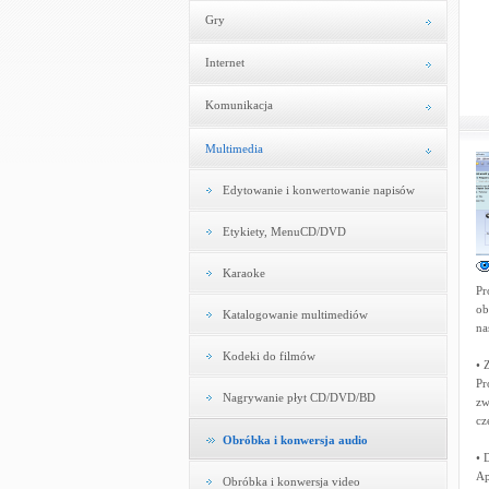
Gry
Internet
Komunikacja
Multimedia
Edytowanie i konwertowanie napisów
Etykiety, MenuCD/DVD
Karaoke
Pr
ob
Katalogowanie multimediów
na
Kodeki do filmów
• 
Pr
Nagrywanie płyt CD/DVD/BD
zw
cz
Obróbka i konwersja audio
• 
Ap
Obróbka i konwersja video