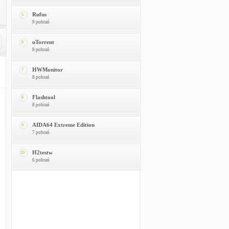
Rufus
5
9 pobrań
uTorrent
6
8 pobrań
HWMonitor
7
8 pobrań
Flashtool
8
8 pobrań
AIDA64 Extreme Edition
9
7 pobrań
H2testw
10
6 pobrań