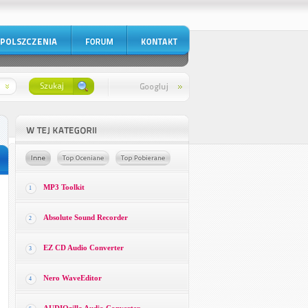
MP3 Toolkit
1
Absolute Sound Recorder
2
EZ CD Audio Converter
3
Nero WaveEditor
4