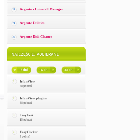
Argente - Uninstall Manager
23
Argente Utilities
24
Argente Disk Cleaner
25
IrfanView
1
38 pobrań
IrfanView plugins
2
38 pobrań
TinyTask
3
15 pobrań
EasyClicker
4
9 pobrań