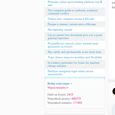
Premium online sports betting platform fast &
Li
safe
Sy
The complete guide to authentic academic
credential verifica
Плюсы авто тюнинга ателье в Москве
Пошив и тюнинг салона авто в Москве
Hat digitzing canada
Can pc games free download give you a great
gaming experienc
Przypadkowy wieczór, który zmienił moje
spojrzenie na rozryw
Buy safely and permanently at seo smm farm
Yoga classes: improve mobility and flexibility
Is a battery generator for home the smartest
energy solution
Panduan mengenal togel online secara
menyeluruh
Dodaj swój temat
Więcej tematów
Osób na forum:
2419
Wszystkich postów:
986379
Wszystkich tematów:
171981