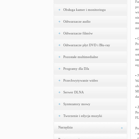
Fa
pr
Obsługa kamer i monitoringu
wi
ni
Odtwarzacze audio
me
mi
Odtwarzacze filmów
• 
Pr
Odtwarzacze płyt DVD i Blu-ray
au
us
Pozostałe multimedialne
is
eq
Programy dla DJa
• 
Przechwytywanie wideo
Wa
ob
MP
Serwer DLNA
da
Syntezatory mowy
• 
Pr
Tworzenie i edycja muzyki
FL
Narzędzia
Po
- 
- 