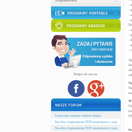
Programowanie
- 
- 
- 
- 
Di
- 
- 
- 
- 
- 
Ap
do
ob
Dołącz do nas na:
od
Og
Na
ma
W
Uż
in
Transcript requests without delays
OS
Sea-doo гидроциклы 2026 модельного года.
Sea-doo гидроциклы 2026 модельного года.
Pr