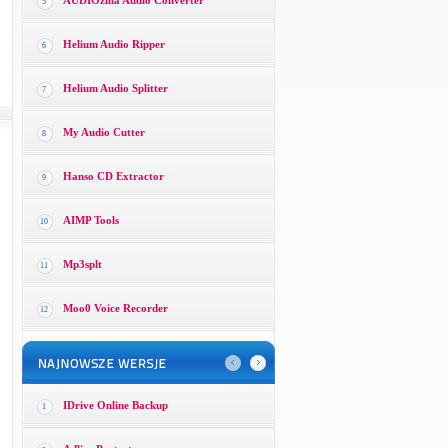
AUDIOzilla Audio Converter
5
Helium Audio Ripper
6
Helium Audio Splitter
7
My Audio Cutter
8
Hanso CD Extractor
9
AIMP Tools
10
Mp3splt
11
Moo0 Voice Recorder
12
IDrive Online Backup
1