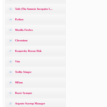
Tails (The Amnesic Incognito L...
13
Python
14
Mozilla Firefox
15
Chromium
16
Kaspersky Rescue Disk
17
Vim
18
Trellix Stinger
19
MEmu
20
Razer Synapse
21
Argente Startup Manager
22