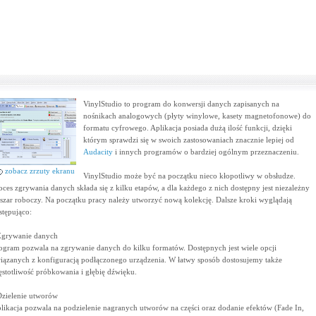
VinylStudio to program do konwersji danych zapisanych na
nośnikach analogowych (płyty winylowe, kasety magnetofonowe) do
formatu cyfrowego. Aplikacja posiada dużą ilość funkcji, dzięki
którym sprawdzi się w swoich zastosowaniach znacznie lepiej od
Audacity
i innych programów o bardziej ogólnym przeznaczeniu.
zobacz zrzuty ekranu
VinylStudio może być na początku nieco kłopotliwy w obsłudze.
oces zgrywania danych składa się z kilku etapów, a dla każdego z nich dostępny jest niezależny
szar roboczy. Na początku pracy należy utworzyć nową kolekcję. Dalsze kroki wyglądają
stępująco:
Zgrywanie danych
ogram pozwala na zgrywanie danych do kilku formatów. Dostępnych jest wiele opcji
iązanych z konfiguracją podłączonego urządzenia. W łatwy sposób dostosujemy także
ęstotliwość próbkowania i głębię dźwięku.
Dzielenie utworów
likacja pozwala na podzielenie nagranych utworów na części oraz dodanie efektów (Fade In,