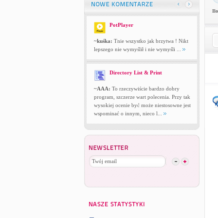
Il
PotPlayer
~kuśka:
Tnie wszystko jak brzytwa ! Nikt
lepszego nie wymyślił i nie wymyśli ...
Directory List & Print
~AAA:
To rzeczywiście bardzo dobry
program, szczerze wart polecenia. Przy tak
wysokiej ocenie być może niestosowne jest
wspominać o innym, nieco l...