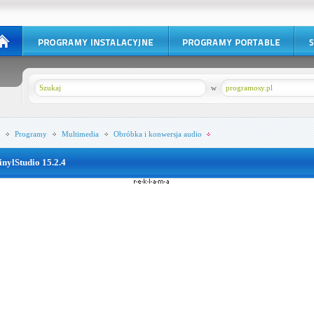
w
programosy.pl
Programy
Multimedia
Obróbka i konwersja audio
inylStudio 15.2.4