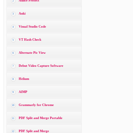
Adlice Protect
2
Anki
3
Visual Studio Code
4
VT Hash Check
5
Alternate Pic View
6
Debut Video Capture Software
7
Helium
8
AIMP
9
Grammarly for Chrome
10
PDF Split and Merge Portable
11
PDF Split and Merge
12