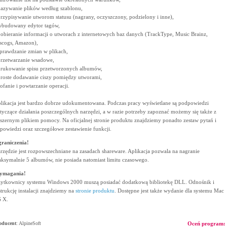
nazywanie plików według szablonu,
przypisywanie utworom statusu (nagrany, oczyszczony, podzielony i inne),
wbudowany edytor tagów,
pobieranie informacji o utworach z internetowych baz danych (TrackType, Music Brainz,
scogs, Amazon),
sprawdzanie zmian w plikach,
przetwarzanie wsadowe,
drukowanie spisu przetworzonych albumów,
proste dodawanie ciszy pomiędzy utworami,
cofanie i powtarzanie operacji.
likacja jest bardzo dobrze udokumentowana. Podczas pracy wyświetlane są podpowiedzi
tyczące działania poszczególnych narzędzi, a w razie potrzeby zapoznać możemy się także z
szernym plikiem pomocy. Na oficjalnej stronie produktu znajdziemy ponadto zestaw pytań i
powiedzi oraz szczegółowe zestawienie funkcji.
raniczenia!
rzędzie jest rozpowszechniane na zasadach shareware. Aplikacja pozwala na nagranie
ksymalnie 5 albumów, nie posiada natomiast limitu czasowego.
ymagania!
ytkownicy systemu Windows 2000 muszą posiadać dodatkową bibliotekę DLL. Odnośnik i
strukcję instalacji znajdziemy na
stronie produktu
. Dostępne jest także wydanie dla systemu Mac
 X.
oducent
:
AlpineSoft
Oceń program: