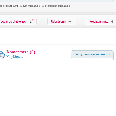
ość pobrań: 1094
| W tym miesiącu: 0 | W poprzednim miesiącu: 8
0
Komentarze (
0
)
VinylStudio