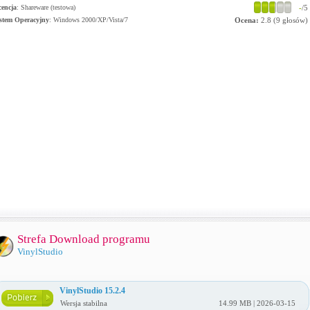
cencja
: Shareware (testowa)
-
/5
stem Operacyjny
:
Windows 2000/XP/Vista/7
Ocena:
2.8
(
9
głosów)
Strefa Download programu
VinylStudio
VinylStudio 15.2.4
Wersja stabilna
14.99 MB | 2026-03-15