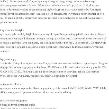
de Out). Po wczytaniu plików, otrzymamy dostęp do wygodnego edytora wizualnego
zedstawiającego wykres dźwięku. Oferuje on podstawowe funkcje, takie jak: skalowanie
doku, odtwarzanie (także ze zmniejszoną szybkością) czy ustawianie markerów. Usunięcie
epotrzebnych fragmentów sprowadza się do ich zaznaczenia i wybrania odpowiedniej opcji z
nu. W razie potrzeby, skorzystać możemy również z automatycznego wyszukiwania przerw
ędzy utworami.
Oczyszczanie dźwięku
ogram posiada moduł, dzięki któremu w szybki sposób poprawimy jakość utworów. Aplikacja
tomatycznie wykryje kliknięcia i innego rodzaju przekłamania. Użytkownik może dostosować
tawienia algorytmu (tryb działania, czułość, ignorowanie perkusji, ilość przejść). Co niezwykle
totne, dostępne są także dodatkowe opcje korekcyjne (usuwanie dudnienia/szumów/syczenia,
ualizer).
Nagrywanie płyt
żną funkcją VinylStudio jest możliwość wypalania utworów na nośnikach optycznych. Program
sługuje dwa silniki nagrywania (StarBurn, IMAPI) oraz kilka rodzajów kompilacji (Audio CD,
3 CD, MP3 DVD). Pozwala także na dostosowanie innych ustawień, takich jak: rozmiar
nych, szybkość wypalania, rodzaj sesji, przerwa pomiędzy utworami.
Zapisywanie plików
ogram pozwala na zapisanie plików w popularnych formatach (MP3, AIFF, WMA, WAV, OGG,
AC), a następnie skopiowanie ich na odtwarzacz multimedialny.
zostałe cechy programu:
obsługa różnych urządzeń audio,
filtrowanie list na podstawie określonych warunków,