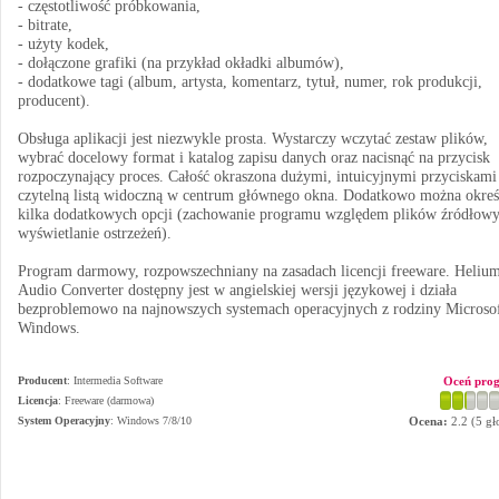
- częstotliwość próbkowania,
- bitrate,
- użyty kodek,
- dołączone grafiki (na przykład okładki albumów),
- dodatkowe tagi (album, artysta, komentarz, tytuł, numer, rok produkcji,
producent).
Obsługa aplikacji jest niezwykle prosta. Wystarczy wczytać zestaw plików,
wybrać docelowy format i katalog zapisu danych oraz nacisnąć na przycisk
rozpoczynający proces. Całość okraszona dużymi, intuicyjnymi przyciskami
czytelną listą widoczną w centrum głównego okna. Dodatkowo można okreś
kilka dodatkowych opcji (zachowanie programu względem plików źródłowy
wyświetlanie ostrzeżeń).
Program darmowy, rozpowszechniany na zasadach licencji freeware. Heliu
Audio Converter dostępny jest w angielskiej wersji językowej i działa
bezproblemowo na najnowszych systemach operacyjnych z rodziny Microso
Windows.
Producent
:
Intermedia Software
Oceń pro
Licencja
: Freeware (darmowa)
System Operacyjny
:
Windows 7/8/10
Ocena:
2.2
(
5
gł