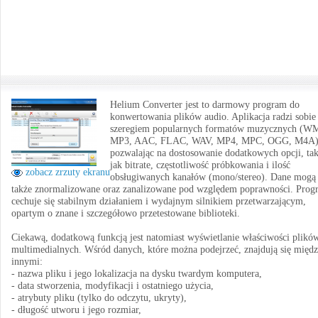
Helium Converter jest to darmowy program do
konwertowania plików audio. Aplikacja radzi sobie
szeregiem popularnych formatów muzycznych (W
MP3, AAC, FLAC, WAV, MP4, MPC, OGG, M4A)
pozwalając na dostosowanie dodatkowych opcji, ta
jak bitrate, częstotliwość próbkowania i ilość
zobacz zrzuty ekranu
obsługiwanych kanałów (mono/stereo). Dane mogą
także znormalizowane oraz zanalizowane pod względem poprawności. Prog
cechuje się stabilnym działaniem i wydajnym silnikiem przetwarzającym,
opartym o znane i szczegółowo przetestowane biblioteki.
Ciekawą, dodatkową funkcją jest natomiast wyświetlanie właściwości plikó
multimedialnych. Wśród danych, które można podejrzeć, znajdują się międ
innymi:
- nazwa pliku i jego lokalizacja na dysku twardym komputera,
- data stworzenia, modyfikacji i ostatniego użycia,
- atrybuty pliku (tylko do odczytu, ukryty),
- długość utworu i jego rozmiar,