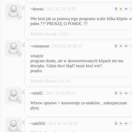
~dorota
| 2012.02.25 20:05
0
Wie ktoś jak za pomocą tego programu scalic kilka klipów w
jeden ??? PROSZĘ O POMOC !!!
XMedia Recode 3.0.8.1
~romanone
| 2012.02.09 20:13
0
witajcie
program działa, ale w skonwertowanych klipach nie ma
dżwięku. Gdzie tkwi błąd? może ktoś wie?.
pozdro
XMedia Recode 3.0.7.6
~tele02
| 2011.12.02 03:15
0
Wbrew opisowi > konwertuje co-niektóre , zabezpieczone
płyty.
~tabi916
| 2011.01.16 18:52
0