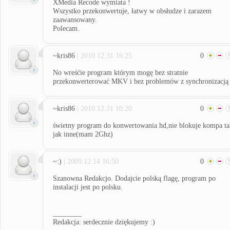
XMedia Recode wymiata !
Wszystko przekonwertuje, łatwy w obsłudze i zarazem
zaawansowany.
Polecam.
~kris86
| 2010.12.31 16:25
0
No wreśćie program którym mogę bez stratnie
przekonwerterować MKV i bez problemów z synchronizacją
~kris86
| 2010.12.31 10:20
0
świetny program do konwertowania hd,nie blokuje kompa ta
jak inne(mam 2Ghz)
~:)
| 2009.12.14 16:50
0
Szanowna Redakcjo. Dodajcie polską flagę, program po
instalacji jest po polsku.
________
Redakcja: serdecznie dziękujemy :)