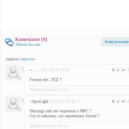
Komentarze (
9
)
XMedia Recode
najlepsze
|
najnowsze
~.....
| 2012.06.09 16:29
0
Format mts. TEZ ?
XMedia Recode 3.1.0.5
~SpotLight
| 2012.05.07 20:17
0
Dlaczego nikt nie wspomina o MPC ?
Czy to zakazany, czy zapomniany format ?
XMedia Recode 3.0.9.8