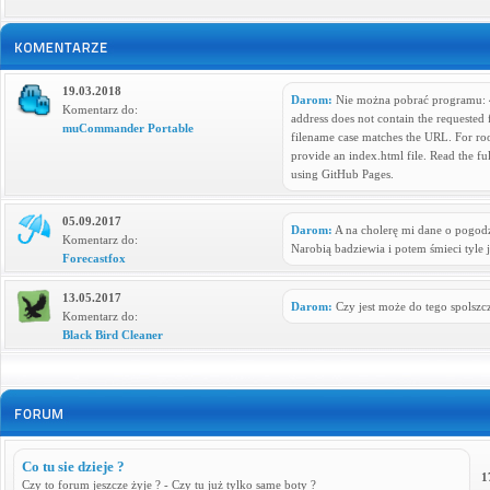
19.03.2018
Darom:
Nie można pobrać programu: 40
Komentarz do:
address does not contain the requested fi
muCommander Portable
filename case matches the URL. For ro
provide an index.html file. Read the f
using GitHub Pages.
05.09.2017
Darom:
A na cholerę mi dane o pogodz
Komentarz do:
Narobią badziewia i potem śmieci tyle j
Forecastfox
13.05.2017
Darom:
Czy jest może do tego spolszc
Komentarz do:
Black Bird Cleaner
Co tu sie dzieje ?
1
Czy to forum jeszcze żyje ? - Czy tu już tylko same boty ?