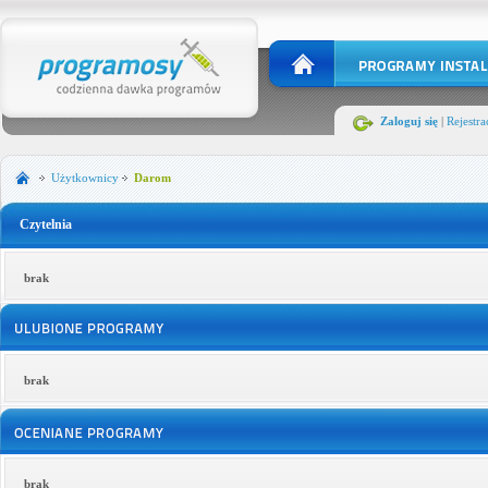
Zaloguj się
|
Rejestra
Użytkownicy
Darom
Czytelnia
brak
brak
brak