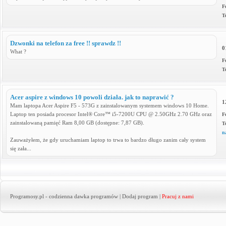
F
T
Dzwonki na telefon za free !! sprawdz !!
0
What ?
F
T
Acer aspire z windows 10 powoli działa. jak to naprawić ?
1
Mam laptopa Acer Aspire F5 - 573G z zainstalowanym systemem windows 10 Home.
Laptop ten posiada procesor Intel® Core™ i5-7200U CPU @ 2.50GHz 2.70 GHz oraz
F
zainstalowaną pamięć Ram 8,00 GB (dostępne: 7,87 GB).
T
n
Zauważyłem, że gdy uruchamiam laptop to trwa to bardzo długo zanim cały system
się zała...
Programosy.pl
- codzienna dawka programów |
Dodaj program
|
Pracuj z nami