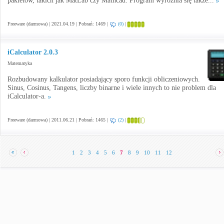
pakietów, takich jak MatLab czy Mathcad. Program wyróżnia się także...
Freeware (darmowa) | 2021.04.19 | Pobrań: 1469 |
(0)
|
iCalculator 2.0.3
Matematyka
Rozbudowany kalkulator posiadający sporo funkcji obliczeniowych.
Sinus, Cosinus, Tangens, liczby binarne i wiele innych to nie problem dla
iCalculator-a.
Freeware (darmowa) | 2011.06.21 | Pobrań: 1465 |
(2)
|
1
2
3
4
5
6
7
8
9
10
11
12