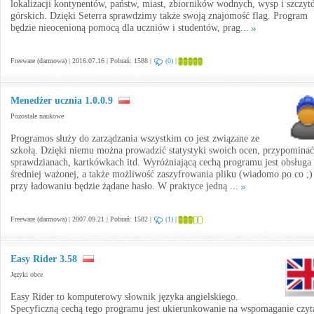
lokalizacji kontynentów, państw, miast, zbiorników wodnych, wysp i szczy
górskich. Dzięki Seterra sprawdzimy także swoją znajomość flag. Program
będzie nieocenioną pomocą dla uczniów i studentów, prag...
Freeware (darmowa) | 2016.07.16 | Pobrań: 1588 |
(0)
|
Menedżer ucznia 1.0.0.9
Pozostałe naukowe
Programos służy do zarządzania wszystkim co jest związane ze
szkołą. Dzięki niemu można prowadzić statystyki swoich ocen, przypominać
sprawdzianach, kartkówkach itd. Wyróżniającą cechą programu jest obsługa
średniej ważonej, a także możliwość zaszyfrowania pliku (wiadomo po co ;)
przy ładowaniu będzie żądane hasło. W praktyce jedną ...
Freeware (darmowa) | 2007.09.21 | Pobrań: 1582 |
(1)
|
Easy Rider 3.58
Języki obce
Easy Rider to komputerowy słownik języka angielskiego.
Specyficzną cechą tego programu jest ukierunkowanie na wspomaganie czyt