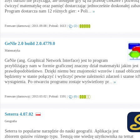
zbyt bardzo nie przyciąga, ale dostępne gry są na prawdę ciekawe i pozwolą
ćwiczyć matematykę oraz pamięć dostarczając jednocześnie doskonałej zaba
Program dostarcza nam 12 różnych gier: • Poli...
Freeware (darmowa) | 2011.09.08 | Pobrań: 1613 |
(2)
|
GeNIe 2.0 build 2.0.4779.0
Matematyka
GeNie (ang. Graphical Network Interface) jest to program
przybliżający nam w formie graficznej znaczny dział matematyki jakim jest
prawdopodobieństwo. Dzięki niemu bez znajomości wzorów i zasad oblicze
będziemy w stanie połączyć i wyliczyć pewne zależności zdarzeń i szanse ic
wystąpienia. Po otwarciu programu zostaje wyświetlony pr...
Freeware (darmowa) | 2013.03.02 | Pobrań: 1591 |
(0)
|
Seterra 4.07.02
Geografia
Seterra to popularne narzędzie do nauki geografii. Aplikacja jest
zbiorem quizów różnego typu. Testują one wiedzę użytkownika na temat