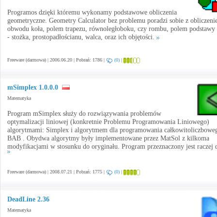
Programos dzięki któremu wykonamy podstawowe obliczenia
geometryczne. Geometry Calculator bez problemu poradzi sobie z obliczen
obwodu koła, polem trapezu, równoległoboku, czy rombu, polem podstawy 
- stożka, prostopadłościanu, walca, oraz ich objętości.
Freeware (darmowa) | 2006.06.20 | Pobrań: 1786 |
(0)
|
mSimplex 1.0.0.0
Matematyka
Program mSimplex służy do rozwiązywania problemów
optymalizacji liniowej (konkretnie Problemu Programowania Liniowego)
algorytmami: Simplex i algorytmem dla programowania całkowitoliczbowe
BAB . Obydwa algorytmy były implementowane przez MatSol z kilkoma
modyfikacjami w stosunku do oryginału. Program przeznaczony jest raczej d
Freeware (darmowa) | 2008.07.21 | Pobrań: 1775 |
(0)
|
DeadLine 2.36
Matematyka