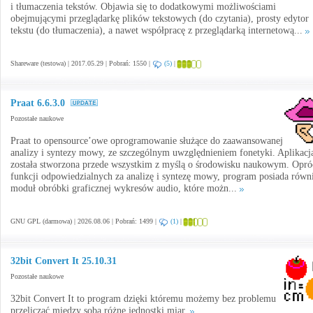
i tłumaczenia tekstów. Objawia się to dodatkowymi możliwościami
obejmującymi przeglądarkę plików tekstowych (do czytania), prosty edytor
tekstu (do tłumaczenia), a nawet współpracę z przeglądarką internetową...
Shareware (testowa) | 2017.05.29 | Pobrań: 1550 |
(5)
|
Praat 6.6.3.0
Pozostałe naukowe
Praat to opensource’owe oprogramowanie służące do zaawansowanej
analizy i syntezy mowy, ze szczególnym uwzględnieniem fonetyki. Aplikacj
została stworzona przede wszystkim z myślą o środowisku naukowym. Opró
funkcji odpowiedzialnych za analizę i syntezę mowy, program posiada równ
moduł obróbki graficznej wykresów audio, które możn...
GNU GPL (darmowa) | 2026.08.06 | Pobrań: 1499 |
(1)
|
32bit Convert It 25.10.31
Pozostałe naukowe
32bit Convert It to program dzięki któremu możemy bez problemu
przeliczać między sobą różne jednostki miar.