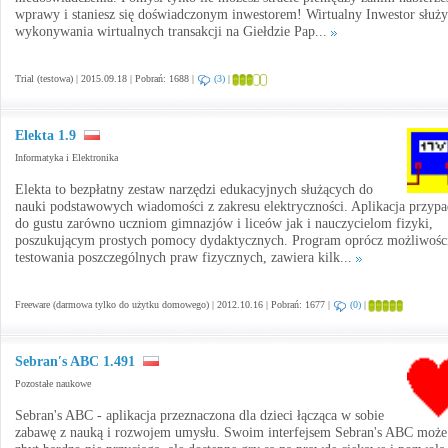
wprawy i staniesz się doświadczonym inwestorem! Wirtualny Inwestor służy
wykonywania wirtualnych transakcji na Giełdzie Pap...
Trial (testowa) | 2015.09.18 | Pobrań: 1688 |
(3)
|
Elekta 1.9
Informatyka i Elektronika
Elekta to bezpłatny zestaw narzędzi edukacyjnych służących do
nauki podstawowych wiadomości z zakresu elektryczności. Aplikacja przypa
do gustu zarówno uczniom gimnazjów i liceów jak i nauczycielom fizyki,
poszukującym prostych pomocy dydaktycznych. Program oprócz możliwośc
testowania poszczególnych praw fizycznych, zawiera kilk...
Freeware (darmowa tylko do użytku domowego) | 2012.10.16 | Pobrań: 1677 |
(0)
|
Sebran′s ABC 1.491
Pozostałe naukowe
Sebran's ABC - aplikacja przeznaczona dla dzieci łącząca w sobie
zabawę z nauką i rozwojem umysłu. Swoim interfejsem Sebran's ABC może