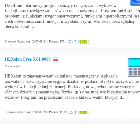
DeadLine - darmowy program służący do rysowania wykresów
funkcji oraz rozwiązywanie równań matematycznych. Program radzi sobie b
problemu z funkcjami trygonometrycznymi, funkcjami hiperbolicznymi (a t
z ich odwrotnościami) funkcjami wykładniczymi, wartością bezwzględną i
pierwiastkami.
Freeware (darmowa) | 2007.08.01 | Pobrań: 1761 |
(2)
|
HEXelon Free 5.01.0000
Matematyka
HEXelon to zaawansowany kalkulator matematyczny. Aplikacja
pozwala na rozwiązywanie ciągów działań w postaci: 5(2-4) oraz rysowanie
wykresów funkcji jednej zmiennej. Posiada gotowe, wbudowane wzory z
różnych dziedzin (matematyka, fizyka itp.) oraz możliwość zapisania nowy
wzorów. Program ma przelicznik i tabele kursów walut, których d...
Freeware (darmowa) | 2006.05.20 | Pobrań: 1733 |
(1)
|