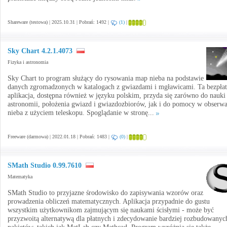
Shareware (testowa) | 2025.10.31 | Pobrań: 1492 |
(1)
|
Sky Chart 4.2.1.4073
Fizyka i astronomia
Sky Chart to program służący do rysowania map nieba na podstawie
danych zgromadzonych w katalogach z gwiazdami i mgławicami. Ta bezpła
aplikacja, dostępna również w języku polskim, przyda się zarówno do nauki
astronomii, położenia gwiazd i gwiazdozbiorów, jak i do pomocy w obserwa
nieba z użyciem teleskopu. Spoglądanie w stronę...
Freeware (darmowa) | 2022.01.18 | Pobrań: 1483 |
(0)
|
SMath Studio 0.99.7610
Matematyka
SMath Studio to przyjazne środowisko do zapisywania wzorów oraz
prowadzenia obliczeń matematycznych. Aplikacja przypadnie do gustu
wszystkim użytkownikom zajmującym się naukami ścisłymi - może być
przyzwoitą alternatywą dla płatnych i zdecydowanie bardziej rozbudowanyc