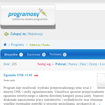
Zaloguj się
|
Rejestracja
Programy
Edukacja i Nauka
Ilość:
225
Sortuj wg
Pobrań
|
Nazwy
|
Daty
|
Oceny
|
Lic
Egzamin OSK v1.01
Nauka jazdy
Program daje możliwość wydruku przeprowadzonego testu wraz z
danymi OSK i osoby egzaminowanej. Umożliwia sprawne przeprowadzenie
egzaminu teoretycznego z zakresu dowolnej kategorii prawa jazdy. Stanowi
doskonałe usprawnienie pracy instruktorów i wykładowców oraz eliminuje
wszelkie ewentualne pomyłki w procesie sprawdzania, uzyskanych pr...