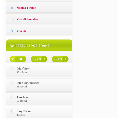
Mozilla Firefox
23
Vivaldi Portable
24
Vivaldi
25
IrfanView
1
38 pobrań
IrfanView plugins
2
38 pobrań
TinyTask
3
15 pobrań
EasyClicker
4
9 pobrań