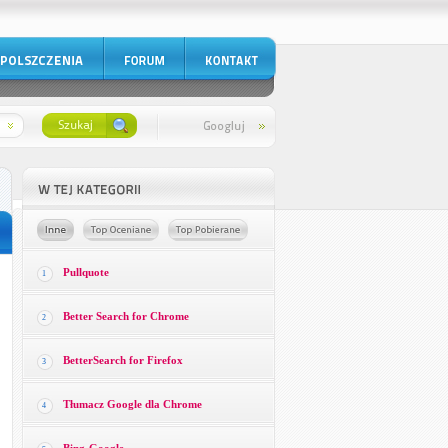
Pullquote
1
Better Search for Chrome
2
BetterSearch for Firefox
3
Tłumacz Google dla Chrome
4