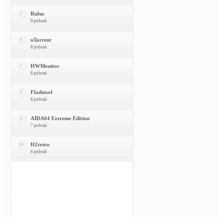
Rufus
5
9 pobrań
uTorrent
6
8 pobrań
HWMonitor
7
8 pobrań
Flashtool
8
8 pobrań
AIDA64 Extreme Edition
9
7 pobrań
H2testw
10
6 pobrań