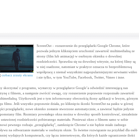
ScreenOut – rozszerzenie do przeglądarki Google Chrome, które
pozwala jednym kliknięciem uruchomić zawartość multimedialną ze
strony (film lub animację) w osobnym okienku o dowolnej
rozdzielczości. Sprawdza się na dowolnej witrynie, na której filmy są
w niej osadzone, natomiast w praktyce oznacza to bezproblemową
współpracę z niemal wszystkimi najpopularniejszymi serwisami wideo
zobacz zrzuty ekranu
i nie tylko, w tym YouTube, Facebook, Twitter, Vimeo i inne.
y skorzystać z programu, wystarczy w przeglądarce Google’a odwiedzić interesującą nas
trynę z filmem, a następnie zwrócić uwagę, czy rozszerzenie poprawnie rozpoznało zawartość
ltimedialną. Użytkownik jest o tym informowany obecnością ikony aplikacji w lewym, górnym
gu filmu. Jeśli wszystko poprawnie działa, po kliknięciu ikonki ScreenOut na pasku w górnej
ęści przeglądarki, nowe okienko zostanie stworzone automatycznie, a zawierać będzie jedynie
pomniany film. Rozmiary powstałego okna można w dowolny sposób kontrolować, niezależnie
 ustawionej rozdzielczości pobieranego materiału. Ponieważ okno z filmem samo w sobie
anowi pewnego rodzaju „przeglądarkę”, zamknięcie Chrome’a nie będzie miało żadnego
ływu na odtwarzanie materiału w osobnym oknie. To świetne rozwiązanie na przykład dla osób
mniej wydajnych komputerach, czy łączu internetowym, dla których każde ograniczenie ilości