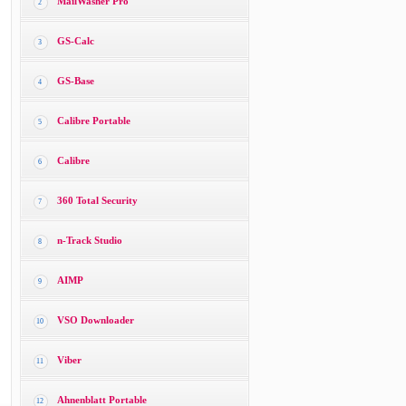
MailWasher Pro
2
GS-Calc
3
GS-Base
4
Calibre Portable
5
Calibre
6
360 Total Security
7
n-Track Studio
8
AIMP
9
VSO Downloader
10
Viber
11
Ahnenblatt Portable
12