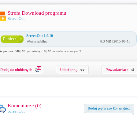
Strefa Download programu
ScreenOut
ScreenOut 1.0.10
Wersja stabilna
0.3 MB | 2015-08-18
ość pobrań: 346
| W tym miesiącu: 0 | W poprzednim miesiącu: 9
0
Komentarze (
0
)
ScreenOut