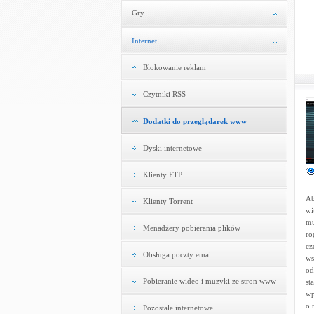
Gry
Internet
Blokowanie reklam
Czytniki RSS
Dodatki do przeglądarek www
Dyski internetowe
Klienty FTP
Ab
Klienty Torrent
wi
mu
Menadżery pobierania plików
ro
cz
Obsługa poczty email
ws
od
Pobieranie wideo i muzyki ze stron www
st
wp
o 
Pozostałe internetowe