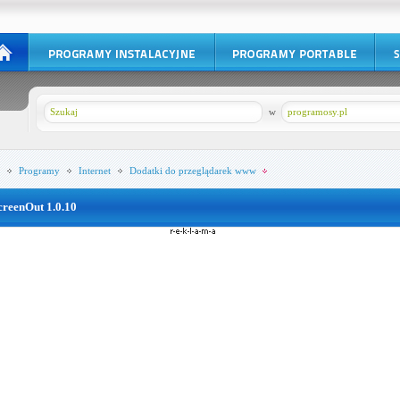
w
programosy.pl
Programy
Internet
Dodatki do przeglądarek www
creenOut 1.0.10