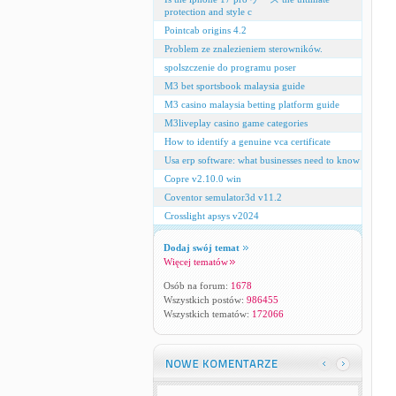
protection and style c
Pointcab origins 4.2
Problem ze znalezieniem sterowników.
spolszczenie do programu poser
M3 bet sportsbook malaysia guide
M3 casino malaysia betting platform guide
M3liveplay casino game categories
How to identify a genuine vca certificate
Usa erp software: what businesses need to know
Copre v2.10.0 win
Coventor semulator3d v11.2
Crosslight apsys v2024
Dodaj swój temat
Więcej tematów
Osób na forum:
1678
Wszystkich postów:
986455
Wszystkich tematów:
172066