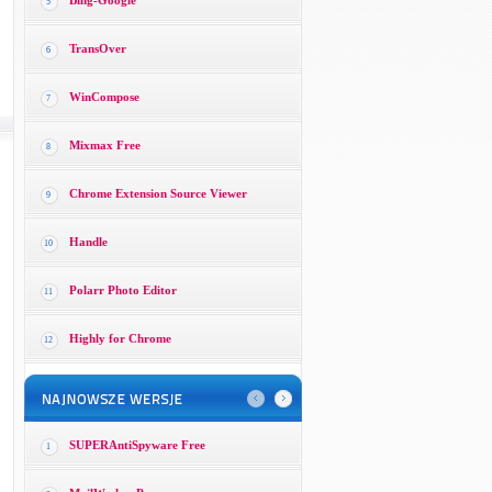
Bing-Google
5
TransOver
6
WinCompose
7
Mixmax Free
8
Chrome Extension Source Viewer
9
Handle
10
Polarr Photo Editor
11
Highly for Chrome
12
SUPERAntiSpyware Free
1