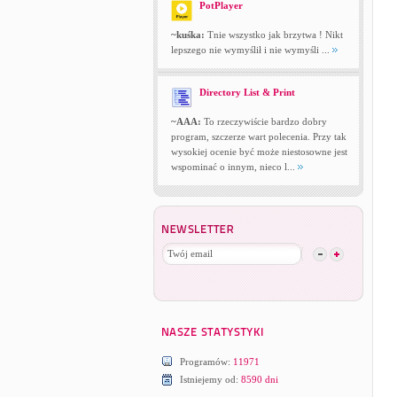
PotPlayer
~kuśka:
Tnie wszystko jak brzytwa ! Nikt
lepszego nie wymyślił i nie wymyśli ...
Directory List & Print
~AAA:
To rzeczywiście bardzo dobry
program, szczerze wart polecenia. Przy tak
wysokiej ocenie być może niestosowne jest
wspominać o innym, nieco l...
Programów:
11971
Istniejemy od:
8590 dni