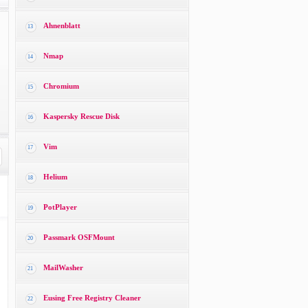
Ahnenblatt
13
Nmap
14
Chromium
15
Kaspersky Rescue Disk
16
Vim
17
Helium
18
PotPlayer
19
Passmark OSFMount
20
MailWasher
21
Eusing Free Registry Cleaner
22