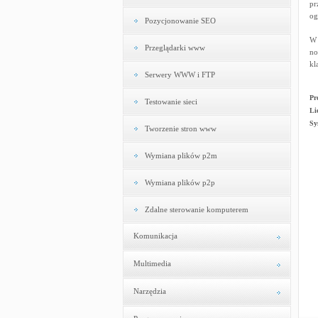
pr
og
Pozycjonowanie SEO
W 
Przeglądarki www
no
kl
Serwery WWW i FTP
Pr
Testowanie sieci
Li
Sy
Tworzenie stron www
Wymiana plików p2m
Wymiana plików p2p
Zdalne sterowanie komputerem
Komunikacja
Multimedia
Narzędzia