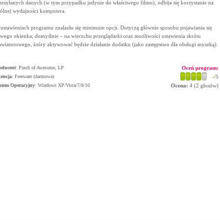
zesyłanych danych (w tym przypadku jedynie do właściwego filmu), odbija się korzystanie na
ólnej wydajności komputera.
ustawieniach programu znalazło się minimum opcji. Dotyczą głównie sposobu pojawiania się
wego okienka; domyślnie – na wierzchu przeglądarki oraz możliwości ustawienia skrótu
awiaturowego, który aktywować będzie działanie dodatku (jako zastępstwo dla obsługi myszką).
oducent
:
Pinch of Awesome, LP
Oceń program:
cencja
: Freeware (darmowa)
-
/5
stem Operacyjny
:
Windows XP/Vista/7/8/10
Ocena:
4
(
2
głosów)