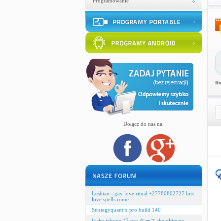
Programowanie
Il
Dołącz do nas na:
Lesbian - gay love ritual +27780802727 lost
love spells rome
Strategyquant x pro build 140
Is the iphone 17 pro ケース the ultimate