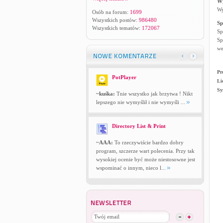
W
Wy
Osób na forum:
1699
Wszystkich postów:
986480
Sp
Wszystkich tematów:
172067
Sp
Sp
we
Pr
PotPlayer
Li
Sy
~kuśka:
Tnie wszystko jak brzytwa ! Nikt
lepszego nie wymyślił i nie wymyśli ...
Directory List & Print
~AAA:
To rzeczywiście bardzo dobry
program, szczerze wart polecenia. Przy tak
wysokiej ocenie być może niestosowne jest
wspominać o innym, nieco l...