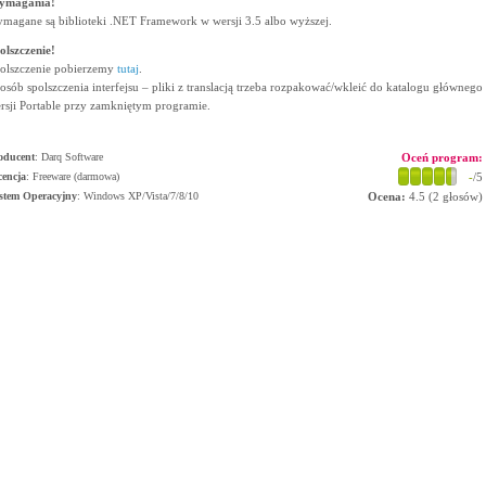
ymagania!
magane są biblioteki .NET Framework w wersji 3.5 albo wyższej.
olszczenie!
olszczenie pobierzemy
tutaj
.
osób spolszczenia interfejsu – pliki z translacją trzeba rozpakować/wkleić do katalogu głównego
rsji Portable przy zamkniętym programie.
oducent
:
Darq Software
Oceń program:
cencja
: Freeware (darmowa)
-
/5
stem Operacyjny
:
Windows XP/Vista/7/8/10
Ocena:
4.5
(
2
głosów)