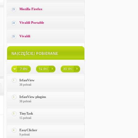
Mozilla Firefox
23
Vivaldi Portable
24
Vivaldi
25
IrfanView
1
38 pobrań
IrfanView plugins
2
38 pobrań
TinyTask
3
15 pobrań
EasyClicker
4
9 pobrań