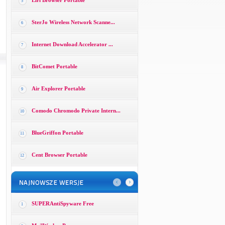
Liri Browser Portable
5
SterJo Wireless Network Scanne...
6
Internet Download Accelerator ...
7
BitComet Portable
8
Air Explorer Portable
9
Comodo Chromodo Private Intern...
10
BlueGriffon Portable
11
Cent Browser Portable
12
SUPERAntiSpyware Free
1