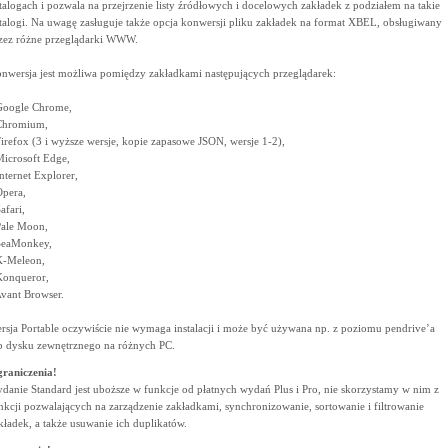
talogach i pozwala na przejrzenie listy źródłowych i docelowych zakładek z podziałem na takie
talogi. Na uwagę zasługuje także opcja konwersji pliku zakładek na format XBEL, obsługiwany
zez różne przeglądarki WWW.
nwersja jest możliwa pomiędzy zakładkami następujących przeglądarek:
Google Chrome,
Chromium,
Firefox (3 i wyższe wersje, kopie zapasowe JSON, wersje 1-2),
Microsoft Edge,
Internet Explorer,
Opera,
afari,
Pale Moon,
SeaMonkey,
K-Meleon,
Konqueror,
Avant Browser.
rsja Portable oczywiście nie wymaga instalacji i może być używana np. z poziomu pendrive’a
b dysku zewnętrznego na różnych PC.
raniczenia!
danie Standard jest uboższe w funkcje od płatnych wydań Plus i Pro, nie skorzystamy w nim z
nkcji pozwalających na zarządzenie zakładkami, synchronizowanie, sortowanie i filtrowanie
kładek, a także usuwanie ich duplikatów.