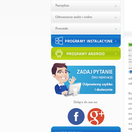
Narzędzia
Odtwarzacze audio i wideo
Pozostałe
od
od
Pr
fo
Dołącz do nas na:
on
ró
tr
zd
wy
za