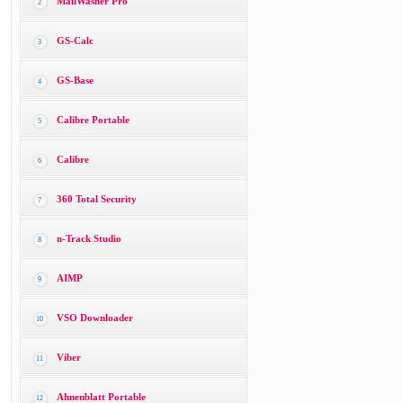
MailWasher Pro
2
GS-Calc
3
GS-Base
4
Calibre Portable
5
Calibre
6
360 Total Security
7
n-Track Studio
8
AIMP
9
VSO Downloader
10
Viber
11
Ahnenblatt Portable
12