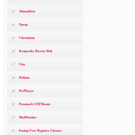
Ahnenblatt
13
Nmap
14
Chromium
15
Kaspersky Rescue Disk
16
Vim
17
Helium
18
PotPlayer
19
Passmark OSFMount
20
MailWasher
21
Eusing Free Registry Cleaner
22