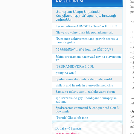
ka
ka
Մարզ առ Մարզ Եղանակի
pr
Հաշվետվություն՝ պարզ և հուսալի
տվյալներ
Ko
Łącze radiowe AIR2NET - Tele2 -- HELP!!!
• 
Niewykrywalny dysk ide pod adapter usb
• 
Nwea map achievement and growth scores: a
parent’s guide
• 
• 
วิธีติดต่อทีมงาน หวย lottovip เมื่อมีปัญหา
• 
Jakim programem nagrywać gry na playstation
• 
1?
• S
[SZUKAM]DVDRip 1.0 PL
• 
piraty na wii>?
• 
• 
Spolszczenie do tomb raider underworld
• 
Shilajit and its role in ayurvedic medicine
• 
Samsung galaxy ace ii-zablokowany ekran
spolszczenia do gry : hooligans : europejska
We
zadyma
lu
Spolszczenie command & conquer red alert 3:
powstanie
Og
Wy
(Porada)Ghost lub inne
fu
za
Dodaj swój temat
Więcej tematów