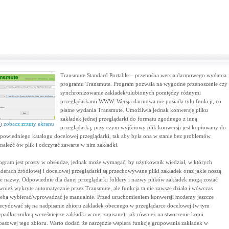
Transmute Standard Portable – przenośna wersja darmowego wydania
programu Transmute. Program pozwala na wygodne przenoszenie czy
synchronizowanie zakładek/ulubionych pomiędzy różnymi
przeglądarkami WWW. Wersja darmowa nie posiada tylu funkcji, co
płatne wydania Transmute. Umożliwia jednak konwersję pliku
zakładek jednej przeglądarki do formatu zgodnego z inną
zobacz zrzuty ekranu
przeglądarką, przy czym wyjściowy plik konwersji jest kopiowany do
powiedniego katalogu docelowej przeglądarki, tak aby była ona w stanie bez problemów
naleźć ów plik i odczytać zawarte w nim zakładki.
ogram jest prosty w obsłudze, jednak może wymagać, by użytkownik wiedział, w których
lderach źródłowej i docelowej przeglądarki są przechowywane pliki zakładek oraz jakie noszą
e nazwy. Odpowiednie dla danej przeglądarki foldery i nazwy plików zakładek mogą zostać
wnież wykryte automatycznie przez Transmute, ale funkcja ta nie zawsze działa i wówczas
zeba wybierać/wprowadzać je manualnie. Przed uruchomieniem konwersji możemy jeszcze
ecydować się na nadpisanie zbioru zakładek obecnego w przeglądarce docelowej (w tym
padku znikną wcześniejsze zakładki w niej zapisane), jak również na stworzenie kopii
pasowej tego zbioru. Warto dodać, że narzędzie wspiera funkcję grupowania zakładek w