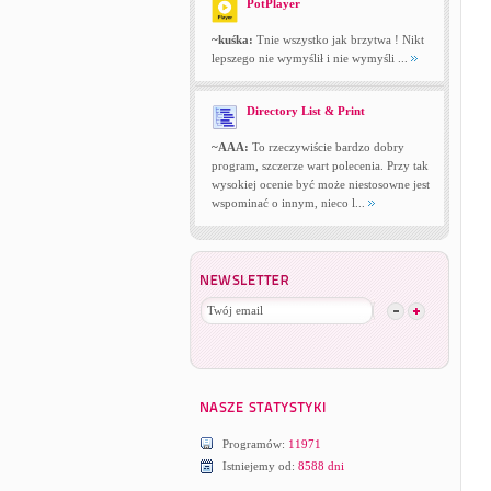
PotPlayer
~kuśka:
Tnie wszystko jak brzytwa ! Nikt
lepszego nie wymyślił i nie wymyśli ...
Directory List & Print
~AAA:
To rzeczywiście bardzo dobry
program, szczerze wart polecenia. Przy tak
wysokiej ocenie być może niestosowne jest
wspominać o innym, nieco l...
Programów:
11971
Istniejemy od:
8588 dni