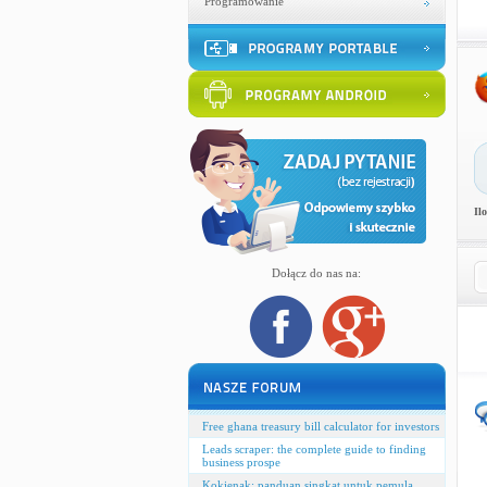
Programowanie
Il
Dołącz do nas na:
Free ghana treasury bill calculator for investors
Leads scraper: the complete guide to finding
business prospe
Kokienak: panduan singkat untuk pemula