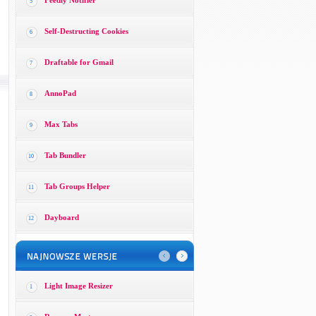
Feedly Notifier
5
Self-Destructing Cookies
6
Draftable for Gmail
7
AnnoPad
8
Max Tabs
9
Tab Bundler
10
Tab Groups Helper
11
Dayboard
12
Light Image Resizer
1