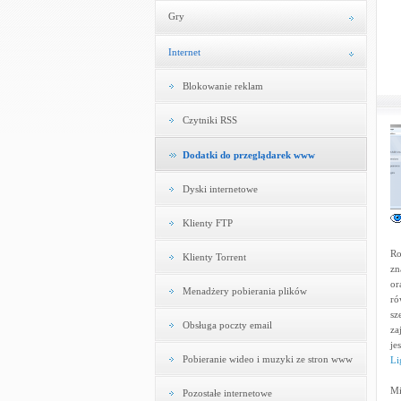
Gry
Internet
Blokowanie reklam
Czytniki RSS
Dodatki do przeglądarek www
Dyski internetowe
Klienty FTP
Ro
Klienty Torrent
zn
or
Menadżery pobierania plików
ró
sz
Obsługa poczty email
za
je
Pobieranie wideo i muzyki ze stron www
Li
Mi
Pozostałe internetowe