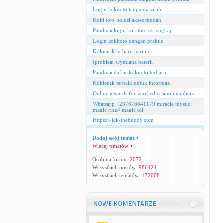
Login kokitoto tanpa masalah
Koki toto: solusi akses mudah
Panduan login kokitoto terlengkap
Login kokitoto dengan praktis
Kokienak terbaru hari ini
[problem]wymiana baterii
Panduan daftar kokitoto terbaru
Kokienak terbaik untuk informasi
Online rewards for verified casino members
Whatsapp +237676641179 miracle mystic
magic ring# magic oil
Https://kick-thebuddy.com
Dodaj swój temat
Więcej tematów
Osób na forum:
2072
Wszystkich postów:
986424
Wszystkich tematów:
172008