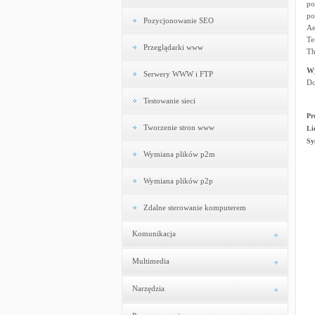
po
po
Pozycjonowanie SEO
Ae
Te
Przeglądarki www
Th
W
Serwery WWW i FTP
Do
Testowanie sieci
Pr
Tworzenie stron www
Li
Sy
Wymiana plików p2m
Wymiana plików p2p
Zdalne sterowanie komputerem
Komunikacja
Multimedia
Narzędzia