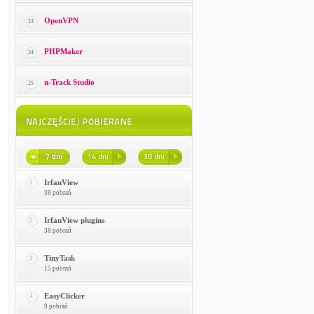
OpenVPN
23
PHPMaker
24
n-Track Studio
25
IrfanView
1
38 pobrań
IrfanView plugins
2
38 pobrań
TinyTask
3
15 pobrań
EasyClicker
4
9 pobrań