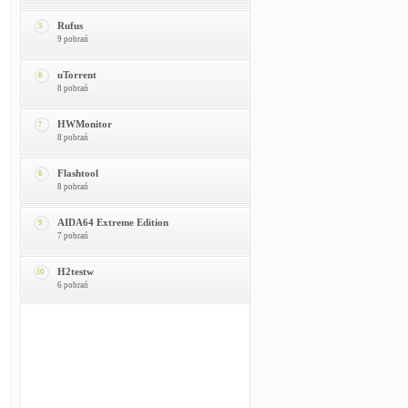
Rufus
5
9 pobrań
uTorrent
6
8 pobrań
HWMonitor
7
8 pobrań
Flashtool
8
8 pobrań
AIDA64 Extreme Edition
9
7 pobrań
H2testw
10
6 pobrań