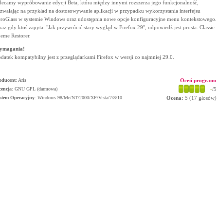
lecamy wypróbowanie edycji Beta, która między innymi rozszerza jego funkcjonalność,
zwalając na przykład na dostosowywanie aplikacji w przypadku wykorzystania interfejsu
roGlass w systemie Windows oraz udostępnia nowe opcje konfiguracyjne menu kontekstowego.
raz gdy ktoś zapyta: "Jak przywrócić stary wygląd w Firefox 29", odpowiedź jest prosta: Classic
eme Restorer.
ymagania!
datek kompatybilny jest z przeglądarkami Firefox w wersji co najmniej 29.0.
oducent
:
Aris
Oceń program:
cencja
: GNU GPL (darmowa)
-
/5
stem Operacyjny
:
Windows 98/Me/NT/2000/XP/Vista/7/8/10
Ocena:
5
(
17
głosów)