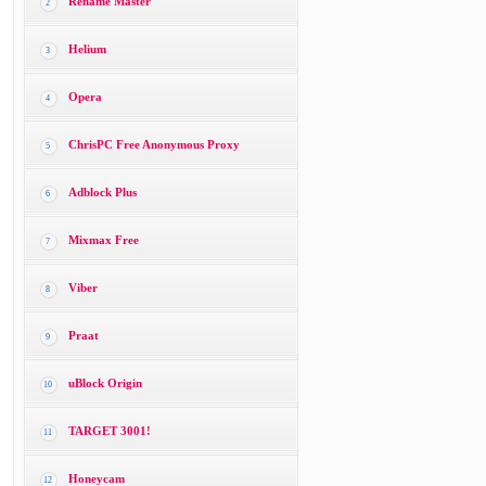
Rename Master
2
Helium
3
Opera
4
ChrisPC Free Anonymous Proxy
5
Adblock Plus
6
Mixmax Free
7
Viber
8
Praat
9
uBlock Origin
10
TARGET 3001!
11
Honeycam
12