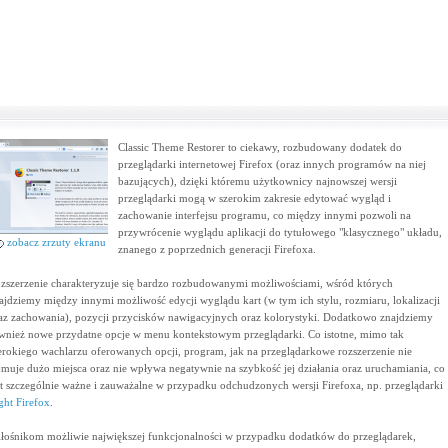
Classic Theme Restorer to ciekawy, rozbudowany dodatek do
przeglądarki internetowej Firefox (oraz innych programów na niej
bazujących), dzięki któremu użytkownicy najnowszej wersji
przeglądarki mogą w szerokim zakresie edytować wygląd i
zachowanie interfejsu programu, co między innymi pozwoli na
przywrócenie wyglądu aplikacji do tytułowego "klasycznego" układu,
zobacz zrzuty ekranu
znanego z poprzednich generacji Firefoxa.
zszerzenie charakteryzuje się bardzo rozbudowanymi możliwościami, wśród których
ajdziemy między innymi możliwość edycji wyglądu kart (w tym ich stylu, rozmiaru, lokalizacji
az zachowania), pozycji przycisków nawigacyjnych oraz kolorystyki. Dodatkowo znajdziemy
wnież nowe przydatne opcje w menu kontekstowym przeglądarki. Co istotne, mimo tak
erokiego wachlarzu oferowanych opcji, program, jak na przeglądarkowe rozszerzenie nie
jmuje dużo miejsca oraz nie wpływa negatywnie na szybkość jej działania oraz uruchamiania, co
st szczególnie ważne i zauważalne w przypadku odchudzonych wersji Firefoxa, np. przeglądarki
ght Firefox
.
łośnikom możliwie największej funkcjonalności w przypadku dodatków do przeglądarek,