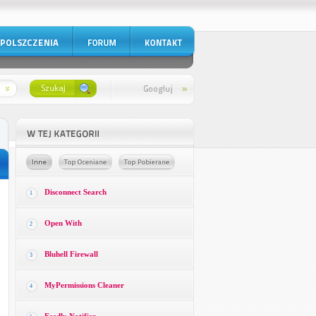
Disconnect Search
1
Open With
2
Bluhell Firewall
3
MyPermissions Cleaner
4