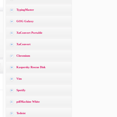
TypingMaster
13
GOG Galaxy
14
XnConvert Portable
15
XnConvert
16
Chromium
17
Kaspersky Rescue Disk
18
Vim
19
Spotify
20
pdfMachine White
21
Todoist
22