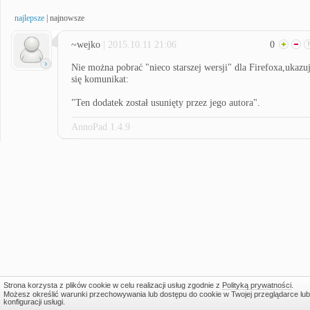
najlepsze
|
najnowsze
~wejko
| 2015.10.11 21:06
0
Nie można pobrać "nieco starszej wersji" dla Firefoxa,ukazu
się komunikat:
"Ten dodatek został usunięty przez jego autora".
AnnoPad 1.4.9
Strona korzysta z plików cookie w celu realizacji usług zgodnie z
Polityką prywatności
.
Możesz określić warunki przechowywania lub dostępu do cookie w Twojej przeglądarce lub
konfiguracji usługi.