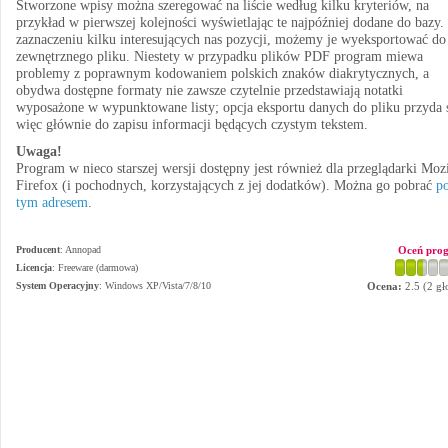
Stworzone wpisy można szeregować na liście według kilku kryteriów, na
przykład w pierwszej kolejności wyświetlając te najpóźniej dodane do bazy.
zaznaczeniu kilku interesujących nas pozycji, możemy je wyeksportować do
zewnętrznego pliku. Niestety w przypadku plików PDF program miewa
problemy z poprawnym kodowaniem polskich znaków diakrytycznych, a
obydwa dostępne formaty nie zawsze czytelnie przedstawiają notatki
wyposażone w wypunktowane listy; opcja eksportu danych do pliku przyda 
więc głównie do zapisu informacji będących czystym tekstem.
Uwaga!
Program w nieco starszej wersji dostępny jest również dla przeglądarki Mozi
Firefox (i pochodnych, korzystających z jej dodatków). Można go pobrać
p
tym adresem
.
Producent
:
Annopad
Oceń pro
Licencja
: Freeware (darmowa)
System Operacyjny
:
Windows XP/Vista/7/8/10
Ocena:
2.5
(
2
gł