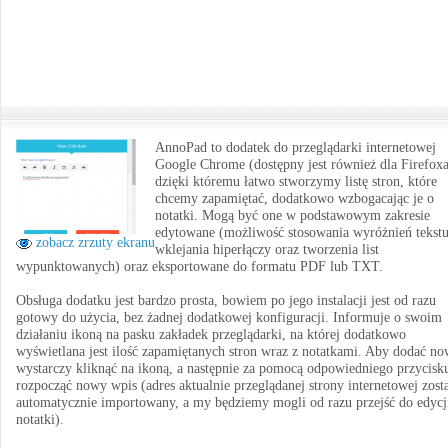
AnnoPad to dodatek do przeglądarki internetowej
Google Chrome (dostępny jest również dla Firefoxa
dzięki któremu łatwo stworzymy listę stron, które
chcemy zapamiętać, dodatkowo wzbogacając je o
notatki. Mogą być one w podstawowym zakresie
edytowane (możliwość stosowania wyróżnień tekstu
zobacz zrzuty ekranu
wklejania hiperłączy oraz tworzenia list
wypunktowanych) oraz eksportowane do formatu PDF lub TXT.
Obsługa dodatku jest bardzo prosta, bowiem po jego instalacji jest od razu
gotowy do użycia, bez żadnej dodatkowej konfiguracji. Informuje o swoim
działaniu ikoną na pasku zakładek przeglądarki, na której dodatkowo
wyświetlana jest ilość zapamiętanych stron wraz z notatkami. Aby dodać no
wystarczy kliknąć na ikoną, a następnie za pomocą odpowiedniego przycisk
rozpocząć nowy wpis (adres aktualnie przeglądanej strony internetowej zost
automatycznie importowany, a my będziemy mogli od razu przejść do edycj
notatki).