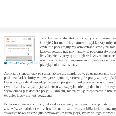
Tab Bundler to dodatek do przeglądarki internetow
Google Chrome, dzięki któremu szybko zapamięta
czytelnie posegregujemy odwiedzane strony na fold
którym ręcznie nadamy nazwy. Z poziomu stworzo
listy będziemy przy tym mogli w każdym momenci
otworzyć dowolną z zapamiętanych witryn i wrócić
zobacz zrzuty ekranu
przeglądania treści strony.
Aplikacja stanowi ciekawą alternatywę dla standardowego umieszczania stro
pasku zakładek, który w pewnym stopniu ogranicza pole pracy z przeglądar
Opisywany dodatek rezyduje na pasku programu pod postacią ikony, dzięki
czemu cała lista zapamiętanych stron z uwzględnieniem podziału na foldery,
wyświetlana jest dopiero po jej kliknięciu, nie zajmując niepotrzebnie miejs
ekranie, kiedy nie jest potrzebna.
Program może zostać użyty także do zapamiętywania sesji, a więc całych
zestawów aktualnie otwartych w Chromie kart. Jednym kliknięciem możem
stworzyć nowy zestaw (lub edytować już istniejący), który od tego moment