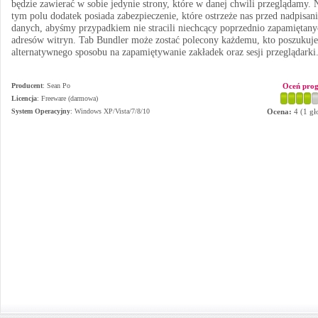
będzie zawierać w sobie jedynie strony, które w danej chwili przeglądamy. 
tym polu dodatek posiada zabezpieczenie, które ostrzeże nas przed nadpisan
danych, abyśmy przypadkiem nie stracili niechcący poprzednio zapamiętany
adresów witryn. Tab Bundler może zostać polecony każdemu, kto poszukuje
alternatywnego sposobu na zapamiętywanie zakładek oraz sesji przeglądarki
Producent
:
Sean Po
Oceń pro
Licencja
: Freeware (darmowa)
System Operacyjny
:
Windows XP/Vista/7/8/10
Ocena:
4
(
1
gł