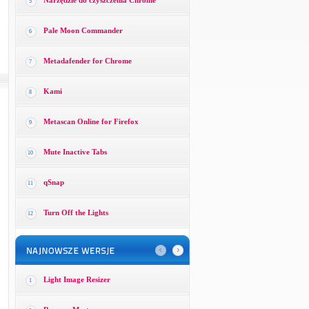
Narzędzie do czyszczenia Chrome
5
Pale Moon Commander
6
Metadafender for Chrome
7
Kami
8
Metascan Online for Firefox
9
Mute Inactive Tabs
10
qSnap
11
Turn Off the Lights
12
Light Image Resizer
1