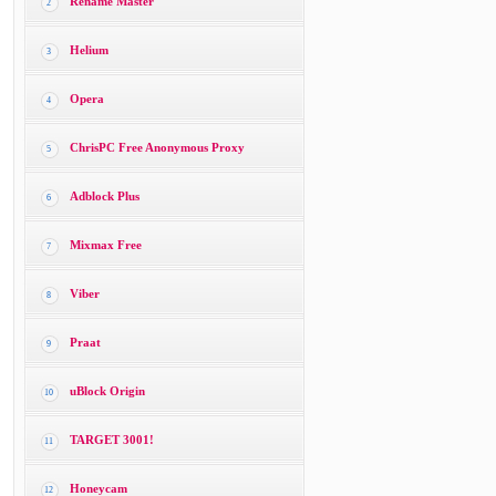
Rename Master
2
Helium
3
Opera
4
ChrisPC Free Anonymous Proxy
5
Adblock Plus
6
Mixmax Free
7
Viber
8
Praat
9
uBlock Origin
10
TARGET 3001!
11
Honeycam
12