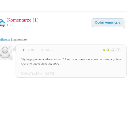
Komentarze (
1
)
Blur
ajlepsze
|
najnowsze
~kol
| 2015.10.07 10:20
8
Wymaga podania adresu e-mail? A może od razu nazwiska i adresu, a potem
wyśle zbiorcze dane do USA.
DoNotTrackMe 4.9.1720