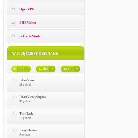
OpenVPN
23
PHPMaker
24
n-Track Studio
25
IrfanView
1
38 pobrań
IrfanView plugins
2
38 pobrań
TinyTask
3
15 pobrań
EasyClicker
4
9 pobrań