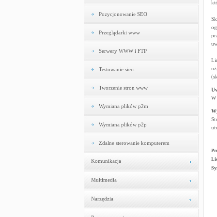
kt
Pozycjonowanie SEO
Sk
og
Przeglądarki www
pr
uw
Serwery WWW i FTP
Li
uż
Testowanie sieci
(s
Tworzenie stron www
U
W 
Wymiana plików p2m
W
St
Wymiana plików p2p
ut
Zdalne sterowanie komputerem
Pr
Li
Komunikacja
Sy
Multimedia
Narzędzia