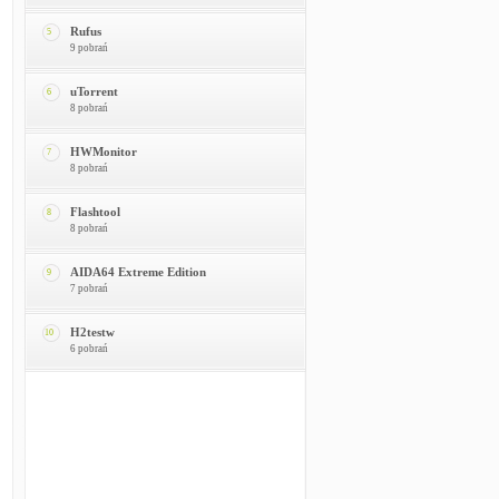
Rufus
5
9 pobrań
uTorrent
6
8 pobrań
HWMonitor
7
8 pobrań
Flashtool
8
8 pobrań
AIDA64 Extreme Edition
9
7 pobrań
H2testw
10
6 pobrań