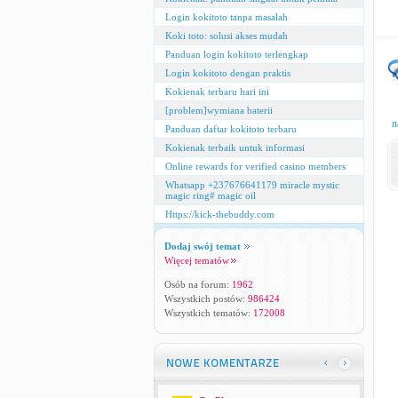
Login kokitoto tanpa masalah
Koki toto: solusi akses mudah
Panduan login kokitoto terlengkap
Login kokitoto dengan praktis
Kokienak terbaru hari ini
[problem]wymiana baterii
n
Panduan daftar kokitoto terbaru
Kokienak terbaik untuk informasi
Online rewards for verified casino members
Whatsapp +237676641179 miracle mystic
magic ring# magic oil
Https://kick-thebuddy.com
Dodaj swój temat
Więcej tematów
Osób na forum:
1962
Wszystkich postów:
986424
Wszystkich tematów:
172008