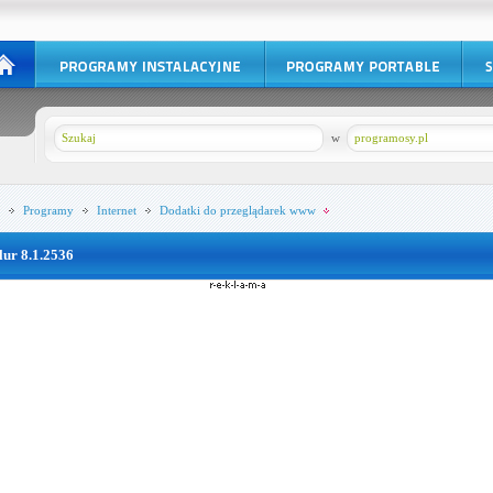
w
programosy.pl
Programy
Internet
Dodatki do przeglądarek www
lur 8.1.2536