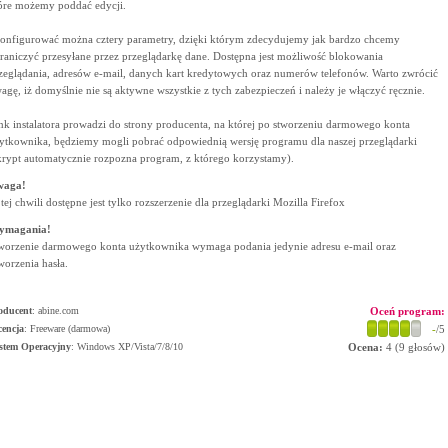
óre możemy poddać edycji.
onfigurować można cztery parametry, dzięki którym zdecydujemy jak bardzo chcemy
raniczyć przesyłane przez przeglądarkę dane. Dostępna jest możliwość blokowania
zeglądania, adresów e-mail, danych kart kredytowych oraz numerów telefonów. Warto zwrócić
agę, iż domyślnie nie są aktywne wszystkie z tych zabezpieczeń i należy je włączyć ręcznie.
nk instalatora prowadzi do strony producenta, na której po stworzeniu darmowego konta
ytkownika, będziemy mogli pobrać odpowiednią wersję programu dla naszej przeglądarki
krypt automatycznie rozpozna program, z którego korzystamy).
waga!
tej chwili dostępne jest tylko rozszerzenie dla przeglądarki Mozilla Firefox
ymagania!
worzenie darmowego konta użytkownika wymaga podania jedynie adresu e-mail oraz
worzenia hasła.
oducent
:
abine.com
Oceń program:
cencja
: Freeware (darmowa)
-
/5
stem Operacyjny
:
Windows XP/Vista/7/8/10
Ocena:
4
(
9
głosów)