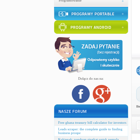
Programowanie
Dołącz do nas na:
Il
Free ghana treasury bill calculator for investors
Leads scraper: the complete guide to finding
business prospe
Kokienak: panduan singkat untuk pemula