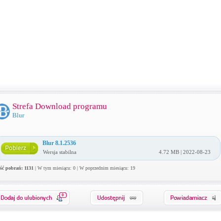
Strefa Download programu
Blur
Blur 8.1.2536
Wersja stabilna
4.72 MB | 2022-08-23
ość pobrań: 1131
| W tym miesiącu: 0 | W poprzednim miesiącu: 19
0