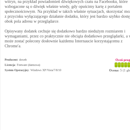
witryn, na przykład powiadomień dźwiękowych czatu na Facebooku, które
wzbogacone są o dźwięk właśnie wtedy, gdy opuścimy kartę z portalem
społecznościowym. Na przykład w takich właśnie sytuacjach, skorzystać mo
z przycisku wyłączającego działanie dodatku, który jest bardzo szybko dost
obok pola adresu w przeglądarce.
Opisywany dodatek cechuje się dodatkowo bardzo niedużym rozmiarem i
wymaganiami, przez co praktycznie nie obciąża dodatkowo przeglądarki, a 
może zostać polecony dosłownie każdemu Internaucie korzystającemu z
Chrome'a.
Producent
:
doweb
Oceń pro
Licencja
: Freeware (darmowa)
System Operacyjny
:
Windows XP/Vista/7/8/10
Ocena:
5
(
1
gł