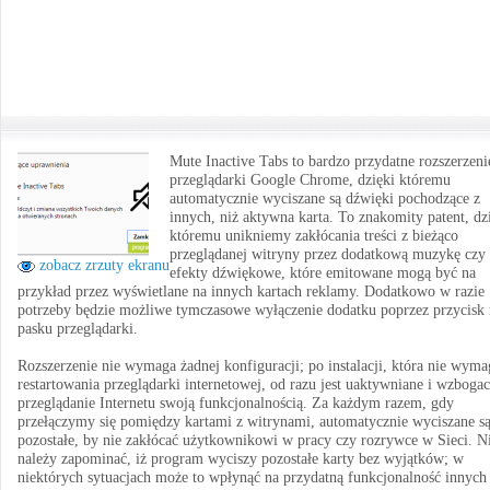
Mute Inactive Tabs to bardzo przydatne rozszerzeni
przeglądarki Google Chrome, dzięki któremu
automatycznie wyciszane są dźwięki pochodzące z
innych, niż aktywna karta. To znakomity patent, dz
któremu unikniemy zakłócania treści z bieżąco
przeglądanej witryny przez dodatkową muzykę czy
zobacz zrzuty ekranu
efekty dźwiękowe, które emitowane mogą być na
przykład przez wyświetlane na innych kartach reklamy. Dodatkowo w razie
potrzeby będzie możliwe tymczasowe wyłączenie dodatku poprzez przycisk 
pasku przeglądarki.
Rozszerzenie nie wymaga żadnej konfiguracji; po instalacji, która nie wyma
restartowania przeglądarki internetowej, od razu jest uaktywniane i wzboga
przeglądanie Internetu swoją funkcjonalnością. Za każdym razem, gdy
przełączymy się pomiędzy kartami z witrynami, automatycznie wyciszane s
pozostałe, by nie zakłócać użytkownikowi w pracy czy rozrywce w Sieci. N
należy zapominać, iż program wyciszy pozostałe karty bez wyjątków; w
niektórych sytuacjach może to wpłynąć na przydatną funkcjonalność innych