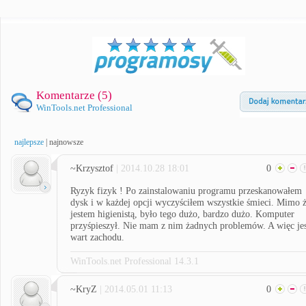
Komentarze (
5
)
WinTools.net Professional
najlepsze
|
najnowsze
~Krzysztof
| 2014.10.28 18:01
0
Ryzyk fizyk ! Po zainstalowaniu programu przeskanowałem
dysk i w każdej opcji wyczyściłem wszystkie śmieci. Mimo 
jestem higienistą, było tego dużo, bardzo dużo. Komputer
przyśpieszył. Nie mam z nim żadnych problemów. A więc jes
wart zachodu.
WinTools.net Professional 14.3.1
~KryZ
| 2014.05.01 11:13
0