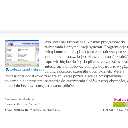
WinTools.net Professional - pakiet programów do
zarządzania i optymalizacji systemu. Program daje
pełną kontrolę nad aplikacjami zainstalowanymi w
komputerze - pozwala je całkowicie usunąć, znaleźć
naprawić błędne skróty do plików, zarządzać wpisa
autostartu, monitorować pamięć, dopasować wyglą
zobacz zrzuty ekranu
pulpitu i dostroić dziesiątki opcji okienek. Wersja
Professional dodatkowo zawiera aplikacje pozwalające na przyspieszenie
połączenia z internetem, narzędzie do czyszczenia śladów naszej obecności, 
moduł do bezpowrotnego usuwania plików.
Producent
:
WinTools.net
Oceń pro
Licencja
: Shareware (testowa)
System Operacyjny
:
Windows XP/Vista/7/8/10
Ocena:
3.8
(
32
gł