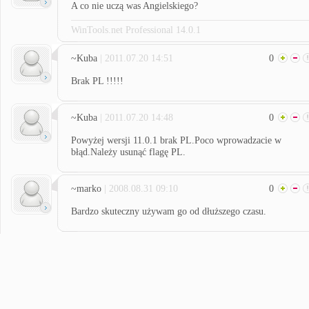
A co nie uczą was Angielskiego?
WinTools.net Professional 14.0.1
~Kuba
| 2011.07.20 14:51
0
Brak PL !!!!!
~Kuba
| 2011.07.20 14:48
0
Powyżej wersji 11.0.1 brak PL.Poco wprowadzacie w
błąd.Należy usunąć flagę PL.
~marko
| 2008.08.31 09:10
0
Bardzo skuteczny używam go od dłuższego czasu.