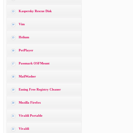
Kaspersky Rescue Disk
13
Vim
14
Helium
15
PotPlayer
16
Passmark OSFMount
17
MailWasher
18
Eusing Free Registry Cleaner
19
Mozilla Firefox
20
Vivaldi Portable
21
Vivaldi
22