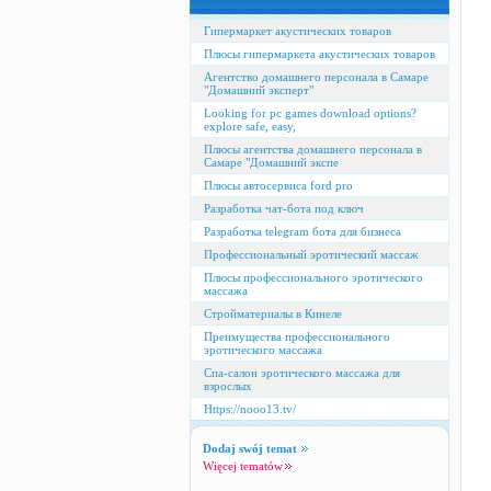
Гипермаркет акустических товаров
Плюсы гипермаркета акустических товаров
Агентство домашнего персонала в Самаре
"Домашний эксперт"
Looking for pc games download options?
explore safe, easy,
Плюсы агентства домашнего персонала в
Самаре "Домашний экспе
Плюсы автосервиса ford pro
Разработка чат-бота под ключ
Разработка telegram бота для бизнеса
Профессиональный эротический массаж
Плюсы профессионального эротического
массажа
Стройматериалы в Кинеле
Преимущества профессионального
эротического массажа
Спа-салон эротического массажа для
взрослых
Https://nooo13.tv/
Dodaj swój temat
Więcej tematów