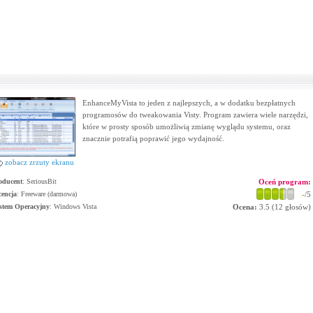
EnhanceMyVista to jeden z najlepszych, a w dodatku bezpłatnych
programosów do tweakowania Visty. Program zawiera wiele narzędzi,
które w prosty sposób umożliwią zmianę wyglądu systemu, oraz
znacznie potrafią poprawić jego wydajność.
zobacz zrzuty ekranu
oducent
:
SeriousBit
Oceń program:
cencja
: Freeware (darmowa)
-
/5
stem Operacyjny
:
Windows Vista
Ocena:
3.5
(
12
głosów)