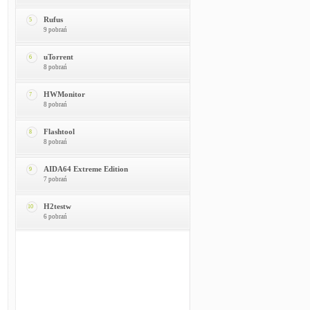
Rufus
5
9 pobrań
uTorrent
6
8 pobrań
HWMonitor
7
8 pobrań
Flashtool
8
8 pobrań
AIDA64 Extreme Edition
9
7 pobrań
H2testw
10
6 pobrań