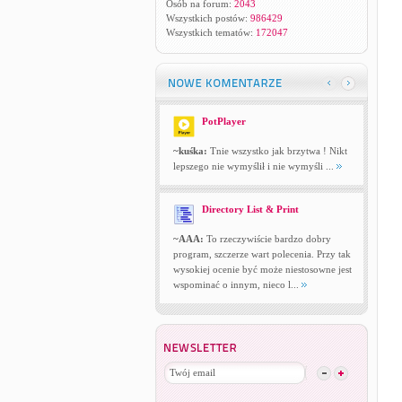
Osób na forum:
2043
Wszystkich postów:
986429
Wszystkich tematów:
172047
PotPlayer
~kuśka:
Tnie wszystko jak brzytwa ! Nikt
lepszego nie wymyślił i nie wymyśli ...
Directory List & Print
~AAA:
To rzeczywiście bardzo dobry
program, szczerze wart polecenia. Przy tak
wysokiej ocenie być może niestosowne jest
wspominać o innym, nieco l...