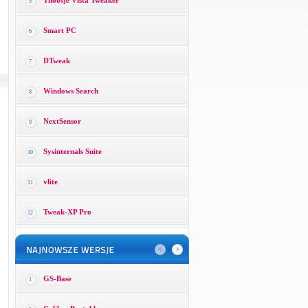
Thoosje Vista Tweaker
5
Smart PC
6
DTweak
7
Windows Search
8
NextSensor
9
Sysinternals Suite
10
vlite
11
Tweak-XP Pro
12
GS-Base
1