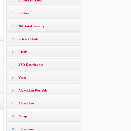
Calibre Portable
2
Calibre
3
360 Total Security
4
n-Track Studio
5
AIMP
6
VSO Downloader
7
Viber
8
Ahnenblatt Portable
9
Ahnenblatt
10
Nmap
11
Chromium
12