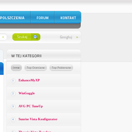
EnhanceMyXP
1
WinGuggle
2
AVG PC TuneUp
3
Sunrise Vista Konfigurator
4