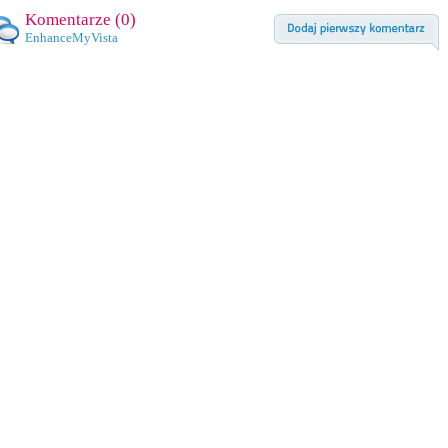
Komentarze (
0
)
EnhanceMyVista