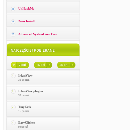
UnHackMe
23
Zero Install
24
Advanced SystemCare Free
25
IrfanView
1
38 pobrań
IrfanView plugins
2
38 pobrań
TinyTask
3
15 pobrań
EasyClicker
4
9 pobrań